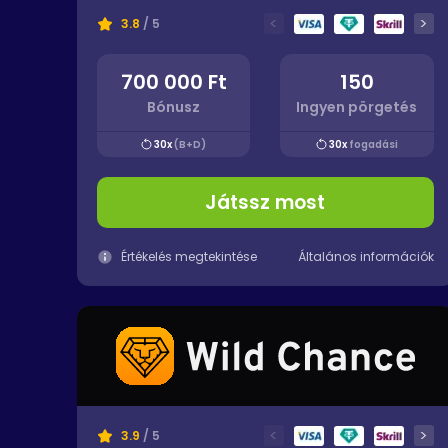
<
>
3.8
/ 5
700 000 Ft
150
Bónusz
Ingyen pörgetés
30x
(B+D)
30x
fogadási
Játssz most
Értékelés megtekintése
Általános információk
<
>
3.9
/ 5