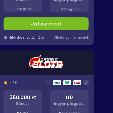
30x
(B+D)
30x
fogadási
Játssz most
Értékelés megtekintése
Általános információk
<
>
4
/ 5
380.000 Ft
110
Bónusz
Ingyen pörgetés