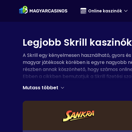
Online kaszinók
Legjobb Skrill kaszinók
A Skrill egy kényelmesen használható, gyors é
magyar játékosok körében is egyre nagyobb né
részben annak köszönhető, hogy számos online 
Ebben a cikkben bemutatjuk a Skrill fizetési sz
legfontosabb tudnivalókat a fizetési módról. Ha
Mutass többet