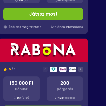
45x
(B)
45x
fogadási
Játssz most
Értékelés megtekintése
Általános információk
<
>
5
/ 5
150 000 Ft
200
Bónusz
pörgetés
35x
(B+D)
40x
fogadási