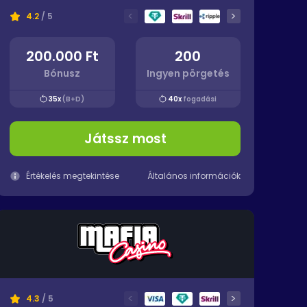
<
>
4.2
/ 5
200.000 Ft
200
Bónusz
Ingyen pörgetés
35x
(B+D)
40x
fogadási
Játssz most
Értékelés megtekintése
Általános információk
<
>
4.3
/ 5