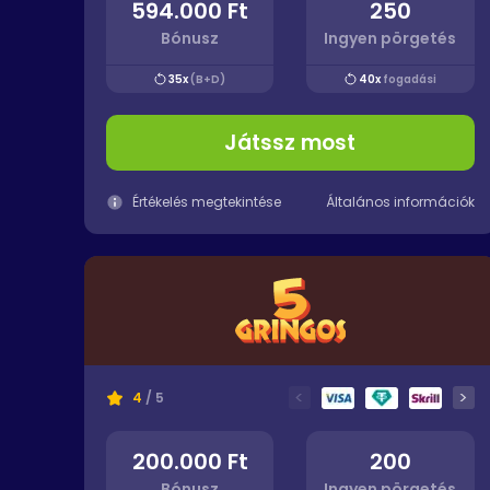
594.000 Ft
250
Bónusz
Ingyen pörgetés
35x
(B+D)
40x
fogadási
Játssz most
Értékelés megtekintése
Általános információk
<
>
4
/ 5
200.000 Ft
200
Bónusz
Ingyen pörgetés