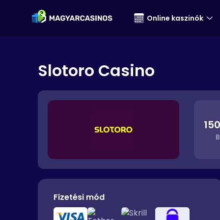
Online kaszinók
Slotoro Casino
150
Fizetési mód