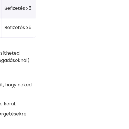
Befizetés x5
Befizetés x5
sítheted,
fogadásoknál).
it, hogy neked
e kerül.
örgetésekre