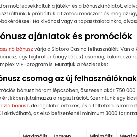
tformot: lecsekkoltuk a játék- és a bónuszkínálatot, elolv
gisztráltunk, kipróbáltuk a fizetési rendszert és még az ügy
óbakérdéssel. Ha kíváncsi vagy a tapasztalatainkra, olva
bónusz ajánlatok és promóciók
kaszinó bónusz
várja a Slotoro Casino felhasználóit. Van a
 bónusz, egy highroller (nagy tétes) csomag, különböző r
mplex VIP-program is. Mutatjuk a részleteket.
ónusz csomag az új felhasználóknak
ztrációs bónusz három lépcsőben, összesen akár 750 000 
értékben jutalmazza a regisztrációt. Szerintünk egy kicsi
özlő bónusz
, de legalább értékes, és a feltételei is korrek
 aktiválható, az első befizetésnél minimum 3000 forinttal 
Maximális
Ingyen
Minimális
Megfor