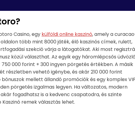
toro?
otoro Casino, egy
külföldi online kaszinó
, amely a curacao
oldalon több mint 8000 játék, élő kaszinós címek, rulett,
rtfogadási szekció várja a látogatókat. Aki most regisztrá
ónusz közül választhat. Az egyik egy háromlépcsős üdvözl
r 750 000 forint + 300 ingyen pörgetés értékben. A másik
t részletben vehető igénybe, és akár 210 000 forint
ő bónuszok mellett állandó promóciók és egy komplex VI
den pörgetés izgalmas legyen. Ha változatos, modern
 akár fogadhatsz is a kedvenc csapatodra, és szinte
 Kaszinó remek választás lehet.