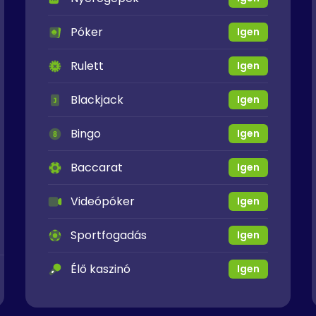
Póker
Igen
Rulett
Igen
Blackjack
Igen
Bingo
Igen
Baccarat
Igen
Videópóker
Igen
Sportfogadás
Igen
Élő kaszinó
Igen