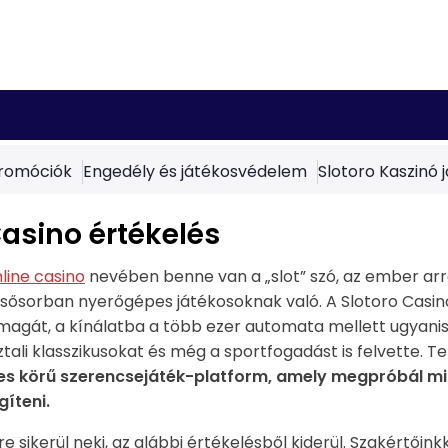
promóciók
Engedély és játékosvédelem
Slotoro Kaszinó 
Casino értékelés
nline casino
nevében benne van a „slot” szó, az ember arr
elsősorban nyerőgépes játékosoknak való. A Slotoro Cas
magát, a kínálatba a több ezer automata mellett ugyanis
ztali klasszikusokat és még a sportfogadást is felvette. T
jes körű szerencsejáték-platform, amely megpróbál m
gíteni.
 sikerül neki, az alábbi értékelésből kiderül. Szakértőink