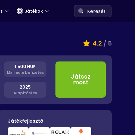
es
Játékok
4.2
/ 5
1.500 HUF
Minimum befizetés
Játssz
most
2025
Alapítási év
Játékfejlesztő