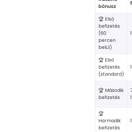
bónusz
🏆 Első
befizetés
(60
percen
belül)
🏆 Első
befizetés
(standard)
🏆 Második
befizetés
🏆
Harmadik
befizetés