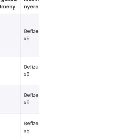
elmény
nyeremény
Befizetés
x5
Befizetés
x5
Befizetés
x5
Befizetés
x5