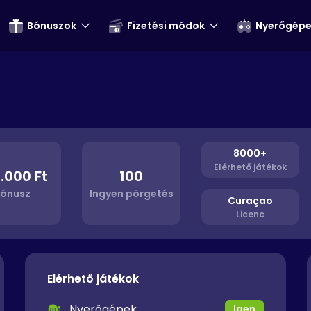
Bónuszok
Fizetési módok
Nyerőgép
8000+
Elérhető játékok
.000 Ft
100
Bónusz
Ingyen pörgetés
Curaçao
Licenc
Elérhető játékok
Nyerőgépek
Igen