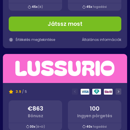
45x
(B)
45x
fogadási
Játssz most
Értékelés megtekintése
Általános információk
<
>
3.9
/ 5
€863
100
Bónusz
Ingyen pörgetés
30x
(B+D)
40x
fogadási