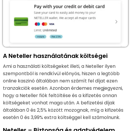
A Neteller használatának költségei
Ami a használati költségeket illeti, a Neteller ilyen
szempontból is rendkívül előnyös, hiszen a legtöbb
online kaszinó általában nem számít fel díjat ezen
tranzakciók esetén. Azonban érdemes megjegyezni,
hogy a Neteller fiók feltöltése és a kifizetés onnan
költségeket vonhat maga után. A befizetési díjak
általában 0 és 2,5% között mozognak, míg a kifizetés
esetén 0 és 3,99% extra költséggel kell számolnunk.
Neteller – Biztonság és adatvédelem