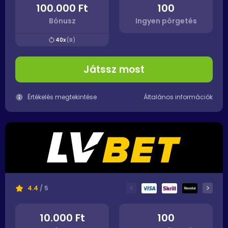
100.000 Ft
100
Bónusz
Ingyen pörgetés
40x
(B)
Játssz most
Értékelés megtekintése
Általános információk
<
>
4.4
/ 5
10.000 Ft
100