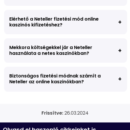
Elérhető a Neteller fizetési mód online
kaszinós kifizetéshez?
Mekkora költségekkel jár a Neteller
használata a netes kaszinókban?
Biztonságos fizetési módnak számít a
Neteller az online kaszinókban?
Frissítve:
26.03.2024
Olvasd el haszonló cikkeinket is