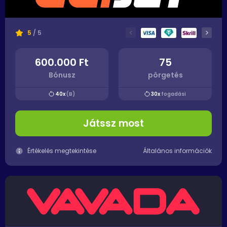
<
>
5
/ 5
600.000 Ft
75
Bónusz
pörgetés
40x
(B)
30x
fogadási
Játssz most
Értékelés megtekintése
Általános információk