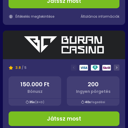
Játssz most
Értékelés megtekintése
Általános információk
<
>
3.8
/ 5
150.000 Ft
200
Bónusz
Ingyen pörgetés
35x
(B+D)
40x
fogadási
Játssz most