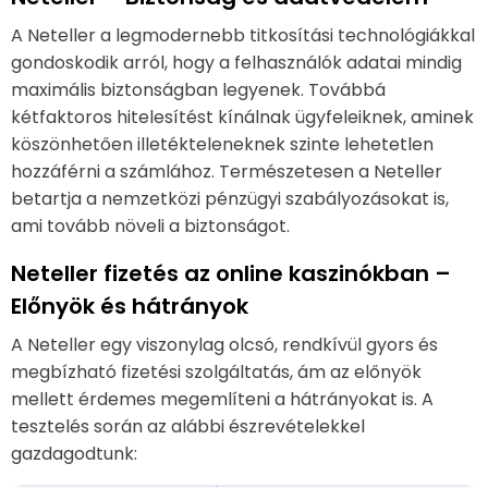
A Neteller a legmodernebb titkosítási technológiákkal
gondoskodik arról, hogy a felhasználók adatai mindig
maximális biztonságban legyenek. Továbbá
kétfaktoros hitelesítést kínálnak ügyfeleiknek, aminek
köszönhetően illetékteleneknek szinte lehetetlen
hozzáférni a számlához. Természetesen a Neteller
betartja a nemzetközi pénzügyi szabályozásokat is,
ami tovább növeli a biztonságot.
Neteller fizetés az online kaszinókban –
Előnyök és hátrányok
A Neteller egy viszonylag olcsó, rendkívül gyors és
megbízható fizetési szolgáltatás, ám az előnyök
mellett érdemes megemlíteni a hátrányokat is. A
tesztelés során az alábbi észrevételekkel
gazdagodtunk: