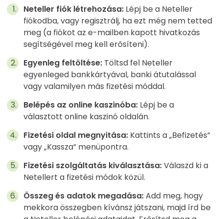
Neteller fiók létrehozása:
Lépj be a Neteller
fiókodba, vagy regisztrálj, ha ezt még nem tetted
meg (a fiókot az e-mailben kapott hivatkozás
segítségével meg kell erősíteni).
Egyenleg feltöltése:
Töltsd fel Neteller
egyenleged bankkártyával, banki átutalással
vagy valamilyen más fizetési móddal.
Belépés az online kaszinóba:
Lépj be a
választott online kaszinó oldalán.
Fizetési oldal megnyitása:
Kattints a „Befizetés”
vagy „Kassza” menüpontra.
Fizetési szolgáltatás kiválasztása:
Válaszd ki a
Netellert a fizetési módok közül.
Összeg és adatok megadása:
Add meg, hogy
mekkora összegben kívánsz játszani, majd írd be