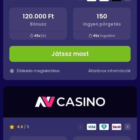
120.000 Ft
150
Bónusz
Ingyen pörgetés
45x
(B)
45x
fogadási
Játssz most
Értékelés megtekintése
Általános információk
<
>
4.6
/ 5