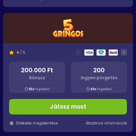
<
>
4
/ 5
200.000 Ft
200
Bónusz
Ingyen pörgetés
35x
fogadási
40x
fogadási
Játssz most
Értékelés megtekintése
Általános információk