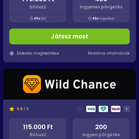
bónusz
ingyenes pörgetés
45x
(B)
45x
fogadási
Játssz most
Értékelés megtekintése
Általános információk
<
>
3.9
/ 5
115.000 Ft
200
Bónusz
Ingyen pörgetés