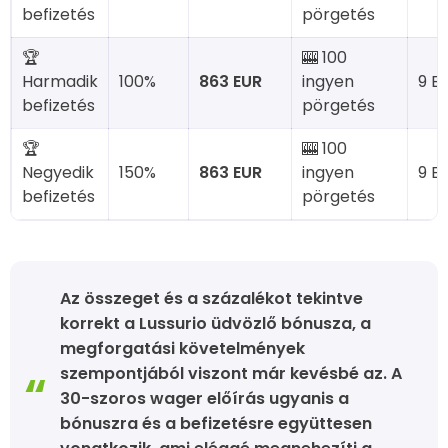
befizetés
pörgetés
🏆
🎰 100
Harmadik
100%
863 EUR
ingyen
9 E
befizetés
pörgetés
🏆
🎰 100
Negyedik
150%
863 EUR
ingyen
9 E
befizetés
pörgetés
Az összeget és a százalékot tekintve
korrekt a Lussurio üdvözlő bónusza, a
megforgatási követelmények
szempontjából viszont már kevésbé az. A
30-szoros wager előírás ugyanis a
bónuszra és a befizetésre együttesen