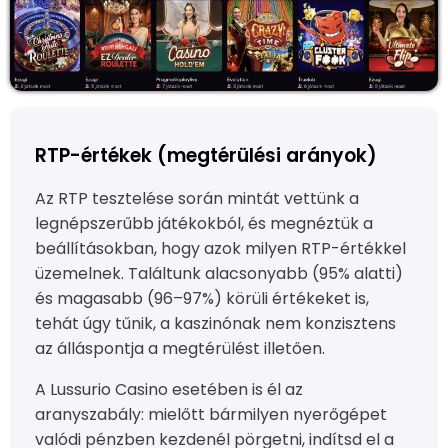
RTP-értékek (megtérülési arányok)
Az RTP tesztelése során mintát vettünk a
legnépszerűbb játékokból, és megnéztük a
beállításokban, hogy azok milyen RTP-értékkel
üzemelnek. Találtunk alacsonyabb (95% alatti)
és magasabb (96–97%) körüli értékeket is,
tehát úgy tűnik, a kaszinónak nem konzisztens
az álláspontja a megtérülést illetően.
A Lussurio Casino esetében is él az
aranyszabály: mielőtt bármilyen nyerőgépet
valódi pénzben kezdenél pörgetni, indítsd el a