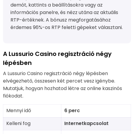
demót, kattints a beállításokra vagy az
információs panelre, és nézz utána az aktuális
RTP-értéknek. A bónusz megforgatásához
érdemes 96%-os RTP feletti gépeket választani.
A Lussurio Casino regisztráció négy
lépésben
A Lussurio Casino regisztráció négy lépésben
elvégezhető, összesen két percet vesz igénybe.
Mutatjuk, hogyan hozhatod létre az online kaszinós
fiókodat.
Mennyi idő
6 perc
Kelleni fog
Internetkapcsolat