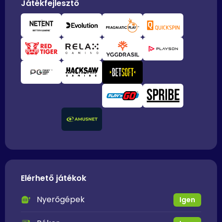
Játékfejlesztő
Elérhető játékok
Nyerőgépek
Igen