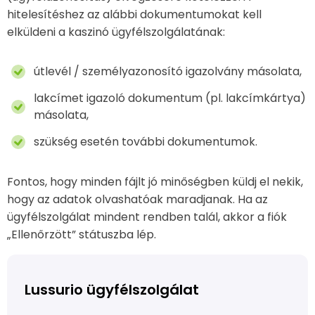
hitelesítéshez az alábbi dokumentumokat kell
elküldeni a kaszinó ügyfélszolgálatának:
útlevél / személyazonosító igazolvány másolata,
lakcímet igazoló dokumentum (pl. lakcímkártya)
másolata,
szükség esetén további dokumentumok.
Fontos, hogy minden fájlt jó minőségben küldj el nekik,
hogy az adatok olvashatóak maradjanak. Ha az
ügyfélszolgálat mindent rendben talál, akkor a fiók
„Ellenőrzött” státuszba lép.
Lussurio ügyfélszolgálat