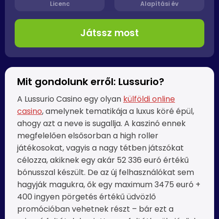
Licenc
Alapítási év
Játssz most
Mit gondolunk erről: Lussurio?
A Lussurio Casino egy olyan
külföldi online
casino
, amelynek tematikája a luxus köré épül,
ahogy azt a neve is sugallja. A kaszinó ennek
megfelelően elsősorban a high roller
játékosokat, vagyis a nagy tétben játszókat
célozza, akiknek egy akár 52 336 euró értékű
bónusszal készült. De az új felhasználókat sem
hagyják magukra, ők egy maximum 3475 euró +
400 ingyen pörgetés értékű üdvözlő
promócióban vehetnek részt – bár ezt a