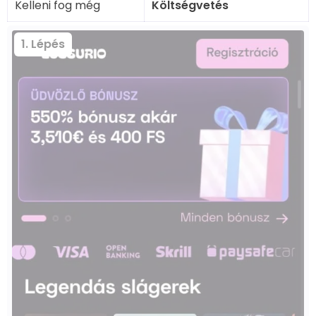
Kelleni fog még
Költségvetés
1. Lépés