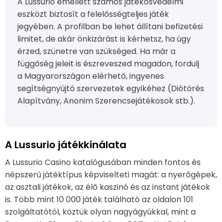
A Lussurio emellett számos játékosvédelmi
eszközt biztosít a felelősségteljes játék
jegyében. A profilban be lehet állítani befizetési
limitet, de akár önkizárást is kérhetsz, ha úgy
érzed, szünetre van szükséged. Ha már a
függőség jeleit is észreveszed magadon, fordulj
a Magyarországon elérhető, ingyenes
segítségnyújtó szervezetek egyikéhez (Diótörés
Alapítvány, Anonim Szerencsejátékosok stb.).
A Lussurio játékkínálata
A Lussurio Casino katalógusában minden fontos és
népszerű játéktípus képviselteti magát: a nyerőgépek,
az asztali játékok, az élő kaszinó és az instant játékok
is. Több mint 10 000 játék található az oldalon 101
szolgáltatótól, köztük olyan nagyágyúkkal, mint a