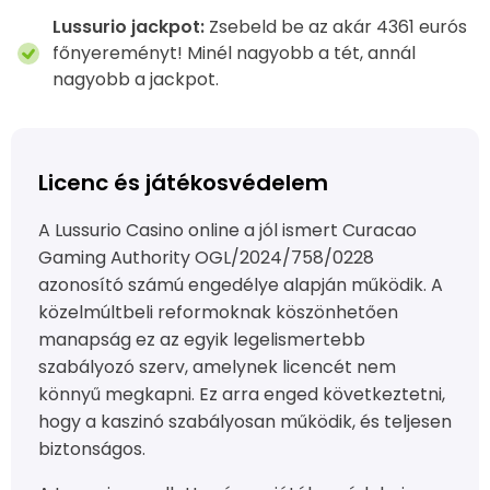
Lussurio jackpot:
Zsebeld be az akár 4361 eurós
főnyereményt! Minél nagyobb a tét, annál
nagyobb a jackpot.
Licenc és játékosvédelem
A Lussurio Casino online a jól ismert Curacao
Gaming Authority OGL/2024/758/0228
azonosító számú engedélye alapján működik. A
közelmúltbeli reformoknak köszönhetően
manapság ez az egyik legelismertebb
szabályozó szerv, amelynek licencét nem
könnyű megkapni. Ez arra enged következtetni,
hogy a kaszinó szabályosan működik, és teljesen
biztonságos.