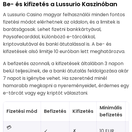
Be- és kifizetés a Lussurio Kaszinóban
A Lussurio Casino magyar felhasználói minden fontos
fizetési módot elérhetnek az oldalon, és a limitek is
barátságosak. Lehet fizetni bankkártyával,
Paysafecarddal, különböző e-tárcákkal,
kriptovalutával és banki átutalással is. A be- és
kifizetések alsó limitje 10 euróban lett meghatározva.
A befizetés azonnali, a kifizetések általában 3 napon
belül teljesülnek, de a banki átutalás feldolgozása akár
7 napot is igénybe vehet. Ha szeretnéd minél
hamarabb megkapni a nyereményeidet, érdemes egy
e-tárcát vagy egy kriptót választani.
Minimális
M
Fizetési mód
Befizetés
Kifizetés
befizetés
k
💳
✓
✗
10 EUR
–