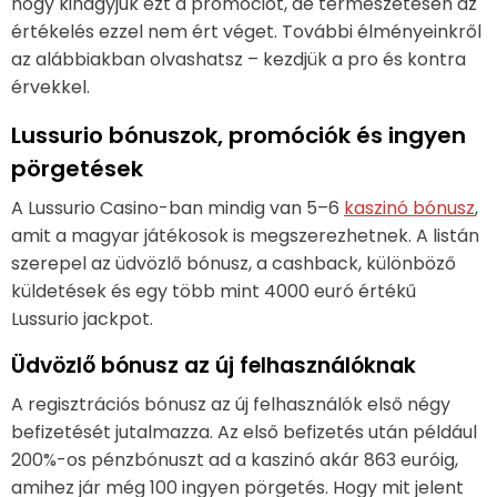
hogy kihagyjuk ezt a promóciót, de természetesen az
értékelés ezzel nem ért véget. További élményeinkről
az alábbiakban olvashatsz – kezdjük a pro és kontra
érvekkel.
Lussurio bónuszok, promóciók és ingyen
pörgetések
A Lussurio Casino-ban mindig van 5–6
kaszinó bónusz
,
amit a magyar játékosok is megszerezhetnek. A listán
szerepel az üdvözlő bónusz, a cashback, különböző
küldetések és egy több mint 4000 euró értékű
Lussurio jackpot.
Üdvözlő bónusz az új felhasználóknak
A regisztrációs bónusz az új felhasználók első négy
befizetését jutalmazza. Az első befizetés után például
200%-os pénzbónuszt ad a kaszinó akár 863 euróig,
amihez jár még 100 ingyen pörgetés. Hogy mit jelent