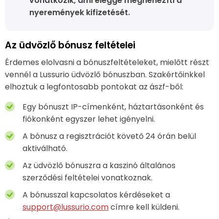
vonatkozik, ami eléggé megnehezíti a
nyeremények kifizetését.
Az üdvözlő bónusz feltételei
Érdemes elolvasni a bónuszfeltételeket, mielőtt részt
vennél a Lussurio üdvözlő bónuszban. Szakértőinkkel
elhoztuk a legfontosabb pontokat az ászf-ből:
Egy bónuszt IP-címenként, háztartásonként és
fiókonként egyszer lehet igényelni.
A bónusz a regisztrációt követő 24 órán belül
aktiválható.
Az üdvözlő bónuszra a kaszinó általános
szerződési feltételei vonatkoznak.
A bónusszal kapcsolatos kérdéseket a
support@lussurio.com
címre kell küldeni.