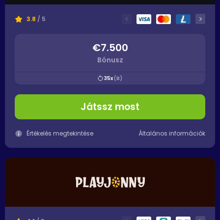
<
>
3.8
/ 5
€7.500
Bónusz
35x
(B)
Játssz most
Értékelés megtekintése
Általános információk