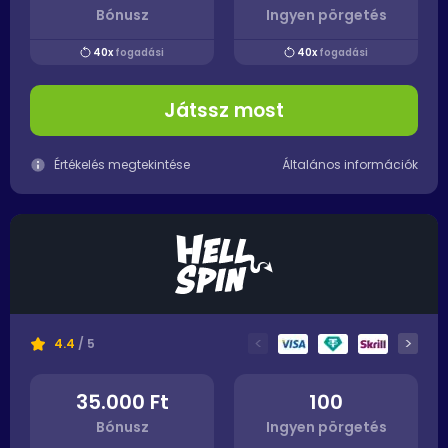
Bónusz
Ingyen pörgetés
40x
fogadási
40x
fogadási
Játssz most
Értékelés megtekintése
Általános információk
<
>
4.4
/ 5
35.000 Ft
100
Bónusz
Ingyen pörgetés