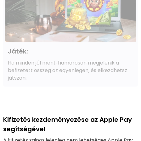
Játék:
Ha minden jól ment, hamarosan megjelenik a
befizetett összeg az egyenlegen, és elkezdhetsz
játszani.
Kifizetés kezdeményezése az Apple Pay
segítségével
A kifizetés sajnos jelenleg nem lehetséges Apple Pay