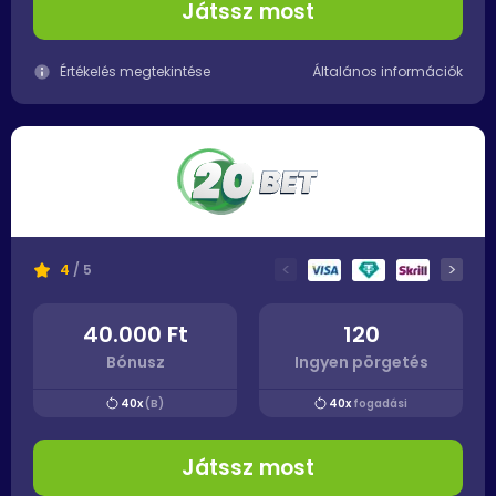
Játssz most
Értékelés megtekintése
Általános információk
<
>
4
/ 5
40.000 Ft
120
Bónusz
Ingyen pörgetés
40x
(B)
40x
fogadási
Játssz most