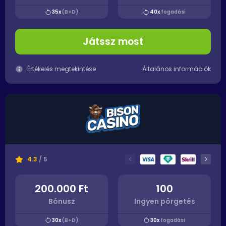
35x
(B+D)
40x
fogadási
Játssz most
Értékelés megtekintése
Általános információk
<
>
4.3
/ 5
200.000 Ft
100
Bónusz
Ingyen pörgetés
30x
(B+D)
30x
fogadási