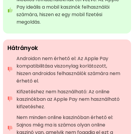
Pay ideális a mobil kaszinók felhasználói
számára, hiszen ez egy mobil fizetési
megoldás.
Hátrányok
Androidon nem érhető el: Az Apple Pay
kompatibilitása viszonylag korlátozott,
hiszen androidos felhasználók számára nem
érhető el.
Kifizetéshez nem használható: Az online
kaszinókban az Apple Pay nem használható
kifizetéshez.
Nem minden online kaszinóban érhető el:
Sajnos még ma is számos olyan online
kaszinó van, amelyik nem fogadja el ezt a