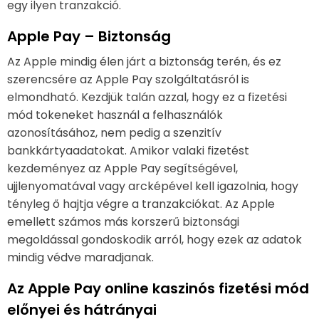
egy ilyen tranzakció.
Apple Pay – Biztonság
Az Apple mindig élen járt a biztonság terén, és ez
szerencsére az Apple Pay szolgáltatásról is
elmondható. Kezdjük talán azzal, hogy ez a fizetési
mód tokeneket használ a felhasználók
azonosításához, nem pedig a szenzitív
bankkártyaadatokat. Amikor valaki fizetést
kezdeményez az Apple Pay segítségével,
ujjlenyomatával vagy arcképével kell igazolnia, hogy
tényleg ő hajtja végre a tranzakciókat. Az Apple
emellett számos más korszerű biztonsági
megoldással gondoskodik arról, hogy ezek az adatok
mindig védve maradjanak.
Az Apple Pay online kaszinós fizetési mód
előnyei és hátrányai