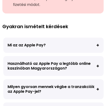
fizetési módot.
Gyakran ismételt kérdések
Mi az az Apple Pay?
Használható az Apple Pay a legtöbb online
kaszinóban Magyarországon?
Milyen gyorsan mennek végbe a tranzakciók
az Apple Pay-jel?