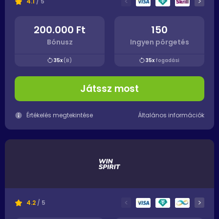
<
>
4.1
/ 5
200.000 Ft
150
Bónusz
Ingyen pörgetés
35x
(B)
35x
fogadási
Játssz most
Értékelés megtekintése
Általános információk
<
>
4.2
/ 5