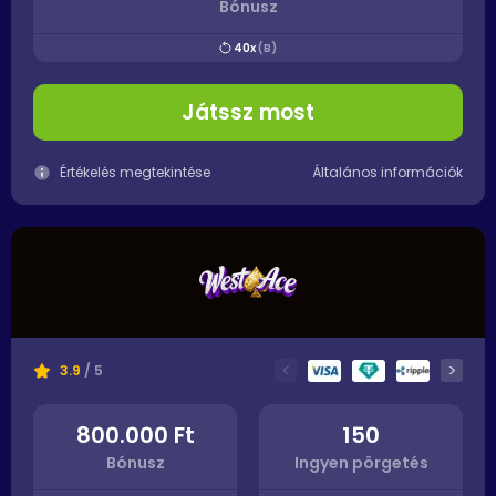
Bónusz
40x
(B)
Játssz most
Értékelés megtekintése
Általános információk
<
>
3.9
/ 5
800.000 Ft
150
Bónusz
Ingyen pörgetés