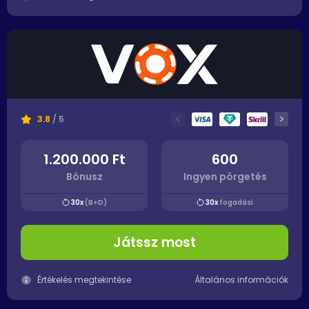
<
>
3.8
/ 5
1.200.000 Ft
600
Bónusz
Ingyen pörgetés
30x
(B+D)
30x
fogadási
Játssz most
Értékelés megtekintése
Általános információk