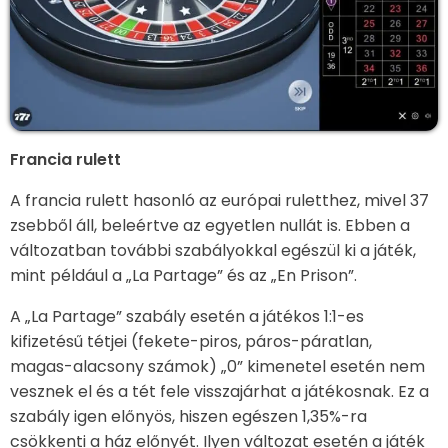
Francia rulett
A francia rulett hasonló az európai ruletthez, mivel 37
zsebből áll, beleértve az egyetlen nullát is. Ebben a
változatban további szabályokkal egészül ki a játék,
mint például a „La Partage” és az „En Prison”.
A „La Partage” szabály esetén a játékos 1:1-es
kifizetésű tétjei (fekete-piros, páros-páratlan,
magas-alacsony számok) „0” kimenetel esetén nem
vesznek el és a tét fele visszajárhat a játékosnak. Ez a
szabály igen előnyös, hiszen egészen 1,35%-ra
csökkenti a ház előnyét. Ilyen változat esetén a játék