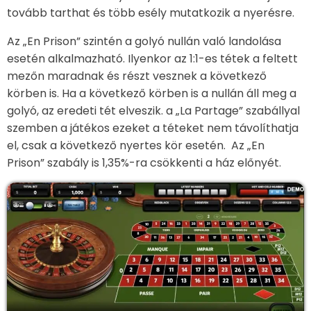
tovább tarthat és több esély mutatkozik a nyerésre.
Az „En Prison” szintén a golyó nullán való landolása
esetén alkalmazható. Ilyenkor az 1:1-es tétek a feltett
mezőn maradnak és részt vesznek a következő
körben is. Ha a következő körben is a nullán áll meg a
golyó, az eredeti tét elveszik. a „La Partage” szabállyal
szemben a játékos ezeket a téteket nem távolíthatja
el, csak a következő nyertes kör esetén. Az „En
Prison” szabály is 1,35%-ra csökkenti a ház előnyét.