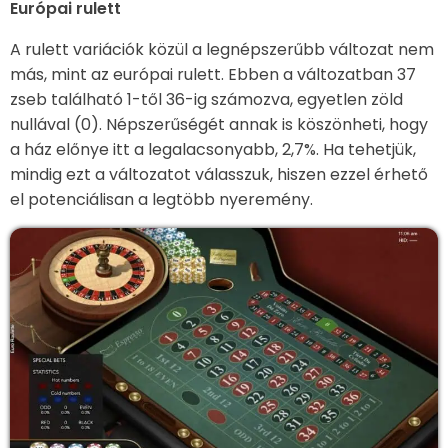
Európai rulett
A rulett variációk közül a legnépszerűbb változat nem
más, mint az európai rulett. Ebben a változatban 37
zseb található 1-től 36-ig számozva, egyetlen zöld
nullával (0). Népszerűségét annak is köszönheti, hogy
a ház előnye itt a legalacsonyabb, 2,7%. Ha tehetjük,
mindig ezt a változatot válasszuk, hiszen ezzel érhető
el potenciálisan a legtöbb nyeremény.