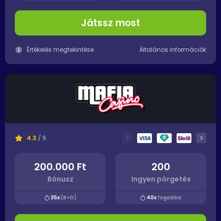
Játssz most
Értékelés megtekintése
Általános információk
<
>
4.3
/ 5
200.000 Ft
200
Bónusz
Ingyen pörgetés
35x
(B+D)
40x
fogadási