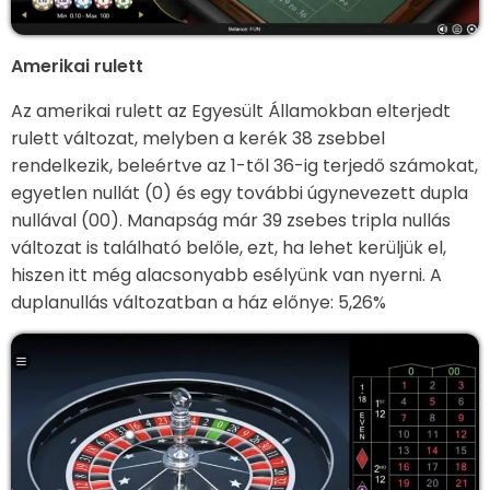
Amerikai rulett
Az amerikai rulett az Egyesült Államokban elterjedt
rulett változat, melyben a kerék 38 zsebbel
rendelkezik, beleértve az 1-től 36-ig terjedő számokat,
egyetlen nullát (0) és egy további úgynevezett dupla
nullával (00). Manapság már 39 zsebes tripla nullás
változat is található belőle, ezt, ha lehet kerüljük el,
hiszen itt még alacsonyabb esélyünk van nyerni. A
duplanullás változatban a ház előnye: 5,26%