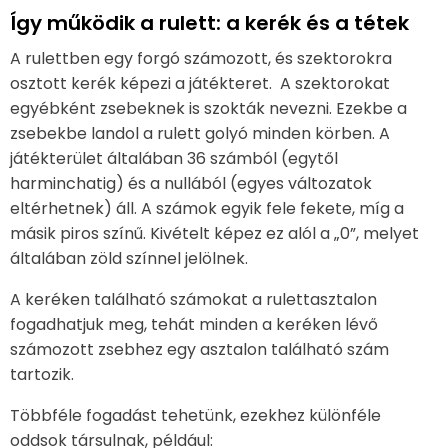
Így működik a rulett: a kerék és a tétek
A rulettben egy forgó számozott, és szektorokra
osztott kerék képezi a játékteret. A szektorokat
egyébként zsebeknek is szokták nevezni. Ezekbe a
zsebekbe landol a rulett golyó minden körben. A
játékterület általában 36 számból (egytől
harminchatig) és a nullából (egyes változatok
eltérhetnek) áll. A számok egyik fele fekete, míg a
másik piros színű. Kivételt képez ez alól a „0”, melyet
általában zöld színnel jelölnek.
A keréken található számokat a rulettasztalon
fogadhatjuk meg, tehát minden a keréken lévő
számozott zsebhez egy asztalon található szám
tartozik.
Többféle fogadást tehetünk, ezekhez különféle
oddsok társulnak, például: