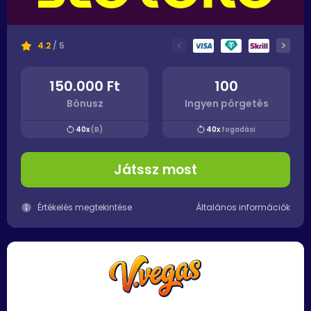
<
>
4.2
/ 5
150.000 Ft
100
Bónusz
Ingyen pörgetés
40x
(B)
40x
fogadási
Játssz most
Értékelés megtekintése
Általános információk