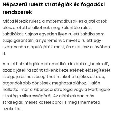
Népszerű rulett stratégiák és fogadási
rendszerek
Mióta létezik rulett, a matematikusok és a játékosok
előszeretettel alkotnak meg különféle rulett
taktikákat. Sajnos egyetlen ilyen rulett taktika sem
tudja garantálni a nyereményt, mivel a rulett egy
szerencsén alapuló játék most, és az is lesz a jövőben
is.
A rulett stratégiák matematikája inkább a „bankroll”,
azaz a játékra szánt tőkénk kezelésének elősegítését
szolgálja és hozzásegíthet minket a tájékozottabb,
átgondoltabb döntések meghozatalához. Talán
hallottál már a Fibonacci stratégia vagy a Martingale
stratégia sikerességéről. Az alábbiakban más
stratégiák mellet közelebbről is megismerheted
ezeket is.