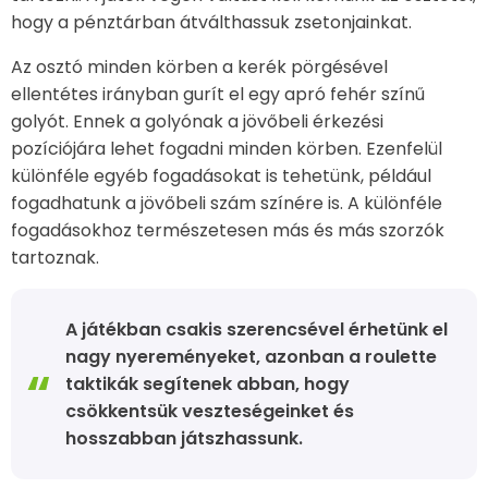
hogy a pénztárban átválthassuk zsetonjainkat.
Az osztó minden körben a kerék pörgésével
ellentétes irányban gurít el egy apró fehér színű
golyót. Ennek a golyónak a jövőbeli érkezési
pozíciójára lehet fogadni minden körben. Ezenfelül
különféle egyéb fogadásokat is tehetünk, például
fogadhatunk a jövőbeli szám színére is. A különféle
fogadásokhoz természetesen más és más szorzók
tartoznak.
A játékban csakis szerencsével érhetünk el
nagy nyereményeket, azonban a roulette
taktikák segítenek abban, hogy
csökkentsük veszteségeinket és
hosszabban játszhassunk.