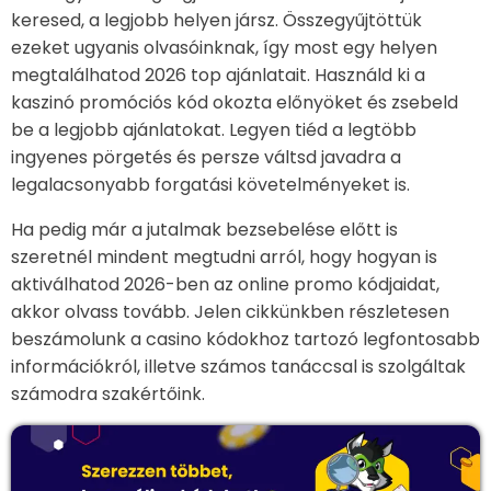
keresed, a legjobb helyen jársz. Összegyűjtöttük
ezeket ugyanis olvasóinknak, így most egy helyen
megtalálhatod 2026 top ajánlatait. Használd ki a
kaszinó promóciós kód okozta előnyöket és zsebeld
be a legjobb ajánlatokat. Legyen tiéd a legtöbb
ingyenes pörgetés és persze váltsd javadra a
legalacsonyabb forgatási követelményeket is.
Ha pedig már a jutalmak bezsebelése előtt is
szeretnél mindent megtudni arról, hogy hogyan is
aktiválhatod 2026-ben az online promo kódjaidat,
akkor olvass tovább. Jelen cikkünkben részletesen
beszámolunk a casino kódokhoz tartozó legfontosabb
információkról, illetve számos tanáccsal is szolgáltak
számodra szakértőink.