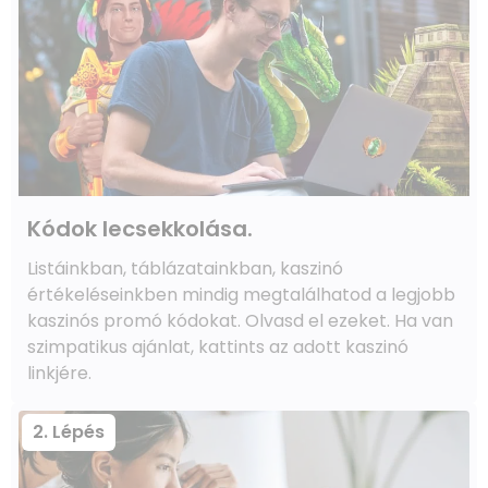
Kódok lecsekkolása.
Listáinkban, táblázatainkban, kaszinó
értékeléseinkben mindig megtalálhatod a legjobb
kaszinós promó kódokat. Olvasd el ezeket. Ha van
szimpatikus ajánlat, kattints az adott kaszinó
linkjére.
2. Lépés