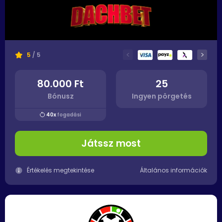
<
>
5
/ 5
80.000 Ft
25
Bónusz
Ingyen pörgetés
40x
fogadási
Játssz most
Értékelés megtekintése
Általános információk