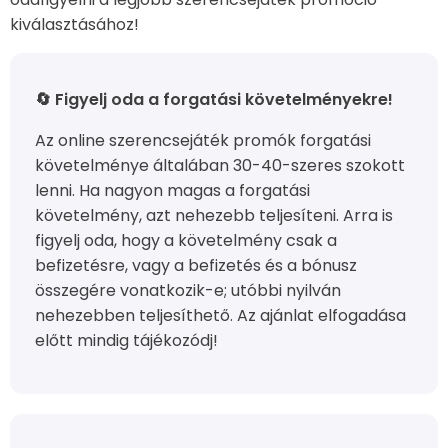
kiválasztásához!
🔄 Figyelj oda a forgatási követelményekre!
Az online szerencsejáték promók forgatási
követelménye általában 30-40-szeres szokott
lenni. Ha nagyon magas a forgatási
követelmény, azt nehezebb teljesíteni. Arra is
figyelj oda, hogy a követelmény csak a
befizetésre, vagy a befizetés és a bónusz
összegére vonatkozik-e; utóbbi nyilván
nehezebben teljesíthető. Az ajánlat elfogadása
előtt mindig tájékozódj!