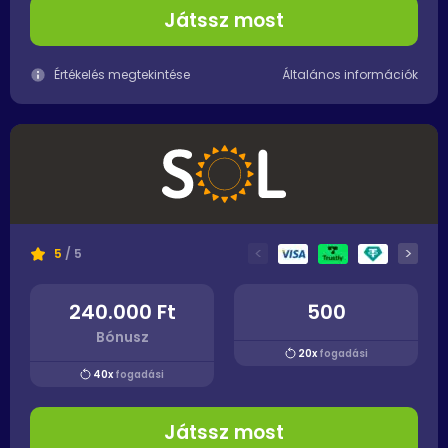
Játssz most
Értékelés megtekintése
Általános információk
<
>
5
/ 5
240.000 Ft
500
Bónusz
20x
fogadási
40x
fogadási
Játssz most