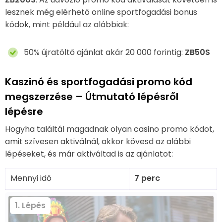
lesznek még elérhető online sportfogadási bonus
kódok, mint például az alábbiak:
50% újratöltő ajánlat akár 20 000 forintig:
ZB50S
Kaszinó és sportfogadási promo kód
megszerzése – Útmutató lépésről
lépésre
Hogyha találtál magadnak olyan casino promo kódot,
amit szívesen aktiválnál, akkor kövesd az alábbi
lépéseket, és már aktiváltad is az ajánlatot:
Mennyi idő
7 perc
1. Lépés