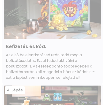
Befizetés és kód.
Az első bejelentkezésed után tedd meg a
befizetésedet is. Ezzel tudod aktiválni a
bónuszodat is. Az esetek döntő többségében a
befizetés során kell megadni a bónusz kódot is –
ezt a lépést semmiképpen se felejtsd el!
4. Lépés