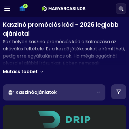
Kaszinó promóciós kód - 2026 legjobb
ajánlatai
Sok helyen kaszinó promóciós kód alkalmazása az
aktiválás feltétele. Ez a kezdő játékosokat elrémítheti,
pedig erre egyáltalán nincs ok. Ha mégis aggódnál,
olvasd el alábbi írásunkat. Ebben nemcsak
bemutatjuk az éppen aktuálisan elérhető legjobb
Mutass többet
kasznió bónusz kód ajánlatokat Magyarországon, de
azt is elmondjuk, hogy mikor, kinek és miért éri meg
megszerezni ezeket a jutalmakat. A részletekért
Kaszinóajánlatok
egyszerűen csak olvass tovább!