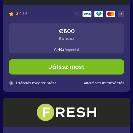
<
>
3.9
/ 5
€600
Bónusz
40x
fogadási
Játssz most
Értékelés megtekintése
Általános információk