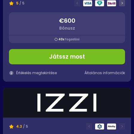
<
>
5
/ 5
€600
Bónusz
40x
fogadási
Játssz most
Értékelés megtekintése
Általános információk
<
>
4.3
/ 5