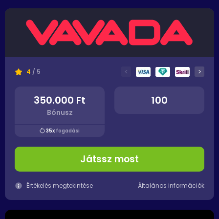
<
>
4
/ 5
350.000 Ft
100
Bónusz
35x
fogadási
Játssz most
Értékelés megtekintése
Általános információk