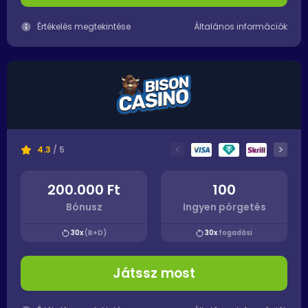
Értékelés megtekintése
Általános információk
<
>
4.3
/ 5
200.000 Ft
100
Bónusz
Ingyen pörgetés
30x
(B+D)
30x
fogadási
Játssz most