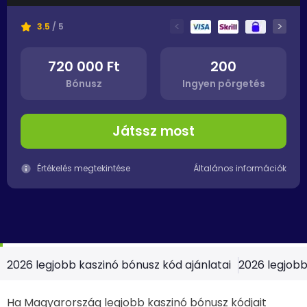
<
>
3.5
/ 5
720 000 Ft
200
Bónusz
Ingyen pörgetés
Játssz most
Értékelés megtekintése
Általános információk
2026 legjobb kaszinó bónusz kód ajánlatai
2026 legjobb
Ha Magyarország legjobb kaszinó bónusz kódjait