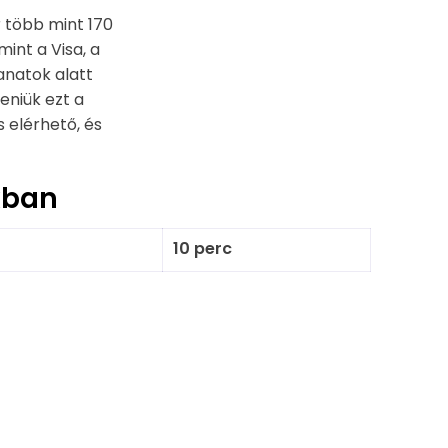
 több mint 170
int a Visa, a
lanatok alatt
teniük ezt a
s elérhető, és
ókban
10 perc