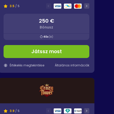
<
>
3.5
/ 5
250 €
Bónusz
40x
(B)
Játssz most
Értékelés megtekintése
Általános információk
<
>
3.9
/ 5