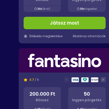
30x
(B+D)
30x
fogadási
Játssz most
Értékelés megtekintése
Általános információk
<
>
3.7
/ 5
200.000 Ft
50
Bónusz
Ingyen pörgetés