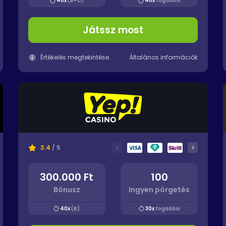
40x
(B+D)
40x
fogadási
Játssz most
Értékelés megtekintése
Általános információk
<
>
3.4
/ 5
300.000 Ft
100
Bónusz
Ingyen pörgetés
40x
(B)
30x
fogadási