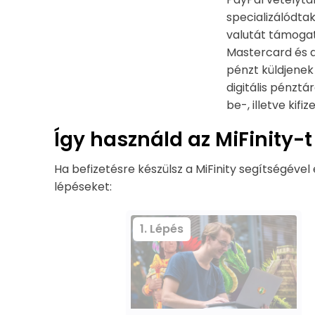
specializálódta
valutát támogat 
Mastercard és a 
pénzt küldjenek 
digitális pénztá
be-, illetve kif
Így használd az MiFinity-
Ha befizetésre készülsz a MiFinity segítségével
lépéseket:
1. Lépés