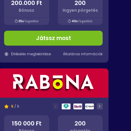
200.000 Ft
200
Bónusz
Ingyen pörgetés
35x
fogadási
40x
fogadási
Játssz most
Értékelés megtekintése
Általános információk
<
>
5
/ 5
150 000 Ft
200
Bónusz
pörgetés