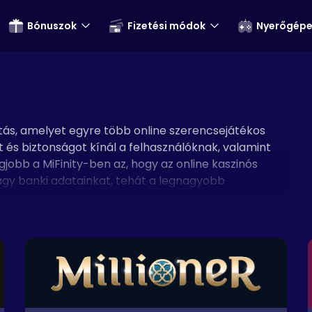
Bónuszok
Fizetési módok
Nyerőgép
ltatás, amelyet egyre több online szerencsejátékos
t és biztonságot kínál a felhasználóknak, valamint
gjobb a MiFinity-ben az, hogy az online kaszinós
agy banki adatainkat, tehát a legnagyobb
endkívül felhasználóbarát felülettel emelkedik ki az
etesen is bemutatjuk a digitális számla főbb
b!