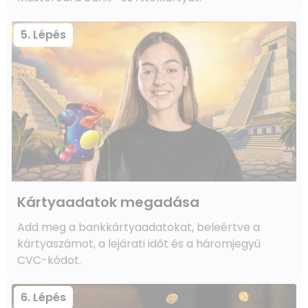
5. Lépés
Kártyaadatok megadása
Add meg a bankkártyaadatokat, beleértve a
kártyaszámot, a lejárati időt és a háromjegyű
CVC-kódot.
6. Lépés