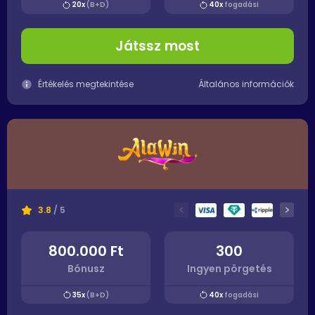
20x
(B+D)
40x
fogadási
Játssz most
Értékelés megtekintése
Általános információk
<
>
3.8
/ 5
800.000 Ft
300
Bónusz
Ingyen pörgetés
35x
(B+D)
40x
fogadási