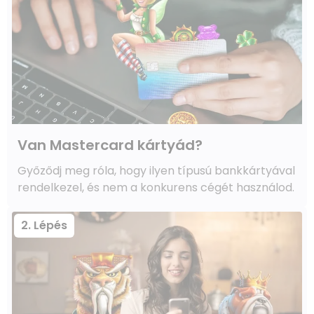
Van Mastercard kártyád?
Győződj meg róla, hogy ilyen típusú bankkártyával
rendelkezel, és nem a konkurens cégét használod.
2. Lépés