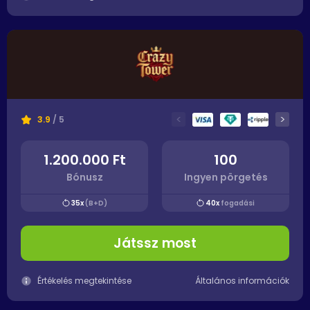
<
>
3.9
/ 5
1.200.000 Ft
100
Bónusz
Ingyen pörgetés
35x
(B+D)
40x
fogadási
Játssz most
Értékelés megtekintése
Általános információk