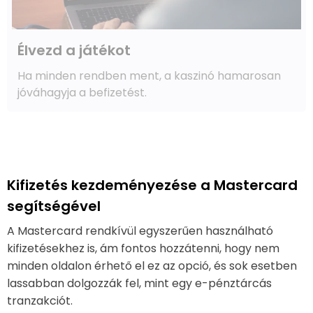
Élvezd a játékot
Ha minden rendben ment, a kaszinó hamarosan
jóváhagyja a befizetést.
Kifizetés kezdeményezése a Mastercard
segítségével
A Mastercard rendkívül egyszerűen használható
kifizetésekhez is, ám fontos hozzátenni, hogy nem
minden oldalon érhető el ez az opció, és sok esetben
lassabban dolgozzák fel, mint egy e-pénztárcás
tranzakciót.