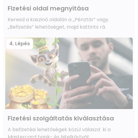
Fizetési oldal megnyitása
Keresd a kaszinó oldalán a „Pénztár” vagy
„Befizetés” lehetőséget, majd kattints rá.
4. Lépés
Fizetési szolgáltatás kiválasztása
A befizetési lehetőségek közül válaszd ki a
Mastercard bank- és hitelkártyát.