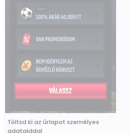
Töltsd ki az űrlapot személyes
adataiddal