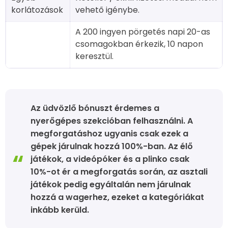
korlátozások
vehető igénybe.
A 200 ingyen pörgetés napi 20-as
csomagokban érkezik, 10 napon
keresztül.
Az üdvözlő bónuszt érdemes a
nyerőgépes szekcióban felhasználni. A
megforgatáshoz ugyanis csak ezek a
gépek járulnak hozzá 100%-ban. Az élő
játékok, a videópóker és a plinko csak
10%-ot ér a megforgatás során, az asztali
játékok pedig egyáltalán nem járulnak
hozzá a wagerhez, ezeket a kategóriákat
inkább kerüld.