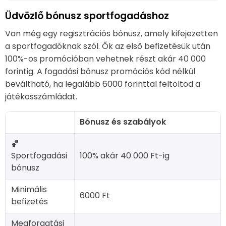
Üdvözlő bónusz sportfogadáshoz
Van még egy regisztrációs bónusz, amely kifejezetten
a sportfogadóknak szól. Ők az első befizetésük után
100%-os promócióban vehetnek részt akár 40 000
forintig. A fogadási bónusz promóciós kód nélkül
beváltható, ha legalább 6000 forinttal feltöltöd a
játékosszámládat.
Bónusz és szabályok
🏀
Sportfogadási
100% akár 40 000 Ft-ig
bónusz
Minimális
6000 Ft
befizetés
Megforgatási