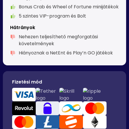
Bonus Crab és Wheel of Fortune minijátékok
5 szintes VIP-program és Bolt
Hátrányok
Nehezen teljesíthető megforgatási
követelmények
Hiányoznak a NetEnt és Play’n GO játékok
Fizetési mód