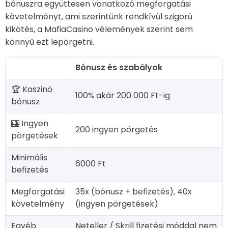
bónuszra együttesen vonatkozó megforgatási
követelményt, ami szerintünk rendkívül szigorú
kikötés, a MafiaCasino vélemények szerint sem
könnyű ezt lepörgetni.
Bónusz és szabályok
🏆 Kaszinó
100% akár 200 000 Ft-ig
bónusz
🎰 Ingyen
200 ingyen pörgetés
pörgetések
Minimális
6000 Ft
befizetés
Megforgatási
35x (bónusz + befizetés), 40x
követelmény
(ingyen pörgetések)
Egyéb
Neteller / Skrill fizetési móddal nem