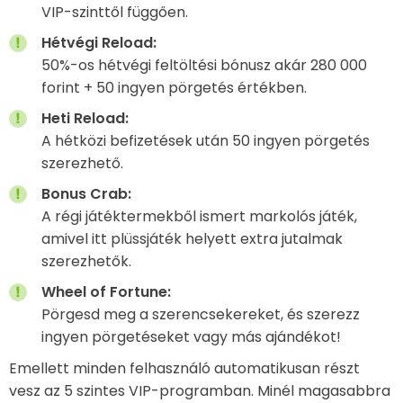
VIP-szinttől függően.
Hétvégi Reload:
50%-os hétvégi feltöltési bónusz akár 280 000
forint + 50 ingyen pörgetés értékben.
Heti Reload:
A hétközi befizetések után 50 ingyen pörgetés
szerezhető.
Bonus Crab:
A régi játéktermekből ismert markolós játék,
amivel itt plüssjáték helyett extra jutalmak
szerezhetők.
Wheel of Fortune:
Pörgesd meg a szerencsekereket, és szerezz
ingyen pörgetéseket vagy más ajándékot!
Emellett minden felhasználó automatikusan részt
vesz az 5 szintes VIP-programban. Minél magasabbra