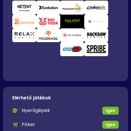
Elérhető játékok
Nyerőgépek
Igen
Póker
Igen