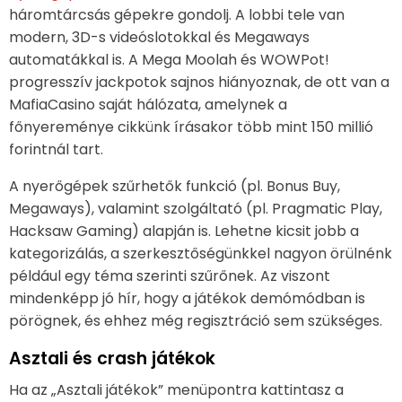
háromtárcsás gépekre gondolj. A lobbi tele van
modern, 3D-s videóslotokkal és Megaways
automatákkal is. A Mega Moolah és WOWPot!
progresszív jackpotok sajnos hiányoznak, de ott van a
MafiaCasino saját hálózata, amelynek a
főnyereménye cikkünk írásakor több mint 150 millió
forintnál tart.
A nyerőgépek szűrhetők funkció (pl. Bonus Buy,
Megaways), valamint szolgáltató (pl. Pragmatic Play,
Hacksaw Gaming) alapján is. Lehetne kicsit jobb a
kategorizálás, a szerkesztőségünkkel nagyon örülnénk
például egy téma szerinti szűrőnek. Az viszont
mindenképp jó hír, hogy a játékok demómódban is
pörögnek, és ehhez még regisztráció sem szükséges.
Asztali és crash játékok
Ha az „Asztali játékok” menüpontra kattintasz a