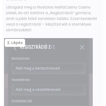
Látogasd meg a hivatalos MafiaCasino Casino
oldalt, és ott kattints a „Regisztráció” gombra,
amit a jobb felső sarokban találsz. Ezzel kezdetét
veszi a regisztráció – készítsd elő a személyes
okmányaidat!
2. Lépés