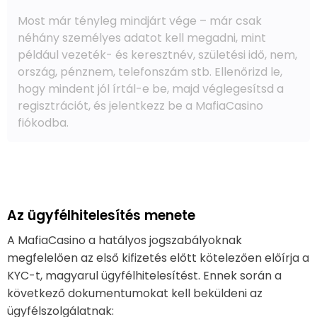
Most már tényleg mindjárt vége – már csak
néhány személyes adatot kell megadni, mint
például vezeték- és keresztnév, születési idő, nem,
ország, pénznem, telefonszám stb. Ellenőrizd le,
hogy mindent jól írtál-e be, majd véglegesítsd a
regisztrációt, és jelentkezz be a MafiaCasino
fiókodba.
Az ügyfélhitelesítés menete
A MafiaCasino a hatályos jogszabályoknak
megfelelően az első kifizetés előtt kötelezően előírja a
KYC-t, magyarul ügyfélhitelesítést. Ennek során a
következő dokumentumokat kell beküldeni az
ügyfélszolgálatnak: