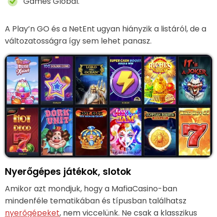
Games Global.
A Play’n GO és a NetEnt ugyan hiányzik a listáról, de a
változatosságra így sem lehet panasz.
Nyerőgépes játékok, slotok
Amikor azt mondjuk, hogy a MafiaCasino-ban
mindenféle tematikában és típusban találhatsz
nyerőgépeket
, nem viccelünk. Ne csak a klasszikus