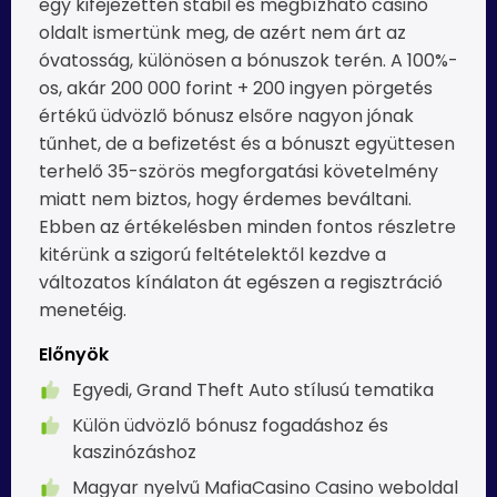
egy kifejezetten stabil és megbízható
casino
oldalt ismertünk meg, de azért nem árt az
óvatosság, különösen a bónuszok terén. A 100%-
os, akár 200 000 forint + 200 ingyen pörgetés
értékű üdvözlő bónusz elsőre nagyon jónak
tűnhet, de a befizetést és a bónuszt együttesen
terhelő 35-szörös megforgatási követelmény
miatt nem biztos, hogy érdemes beváltani.
Ebben az értékelésben minden fontos részletre
kitérünk a szigorú feltételektől kezdve a
változatos kínálaton át egészen a regisztráció
menetéig.
Előnyök
Egyedi, Grand Theft Auto stílusú tematika
Külön üdvözlő bónusz fogadáshoz és
kaszinózáshoz
Magyar nyelvű MafiaCasino Casino weboldal