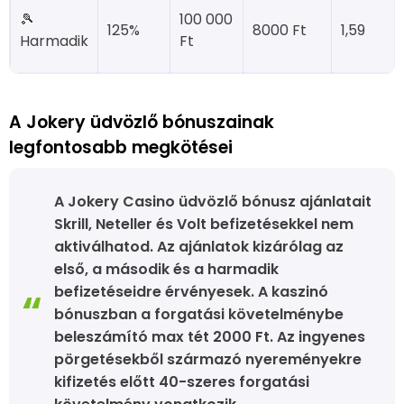
🎾
100 000
125%
8000 Ft
1,59
Harmadik
Ft
A Jokery üdvözlő bónuszainak
legfontosabb megkötései
A Jokery Casino üdvözlő bónusz ajánlatait
Skrill, Neteller és Volt befizetésekkel nem
aktiválhatod. Az ajánlatok kizárólag az
első, a második és a harmadik
befizetéseidre érvényesek. A kaszinó
bónuszban a forgatási követelménybe
beleszámító max tét 2000 Ft. Az ingyenes
pörgetésekből származó nyereményekre
kifizetés előtt 40-szeres forgatási