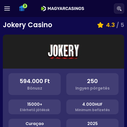
Jokery Casino
4.3
/ 5
594.000 Ft
250
Bónusz
Ingyen pörgetés
15000+
4.000HUF
Elérhető játékok
Minimum befizetés
Curaçao
2025