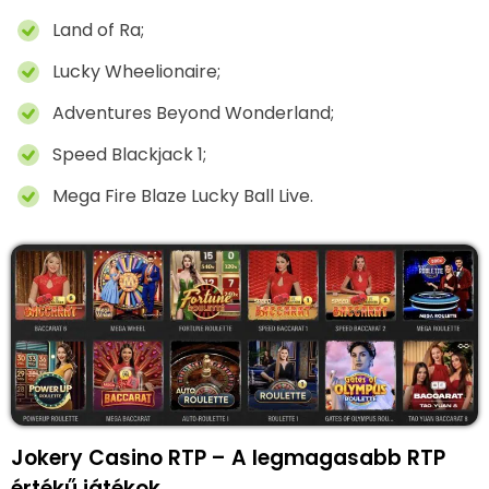
Land of Ra;
Lucky Wheelionaire;
Adventures Beyond Wonderland;
Speed Blackjack 1;
Mega Fire Blaze Lucky Ball Live.
Jokery Casino RTP – A legmagasabb RTP
értékű játékok