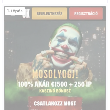
1. Lépés