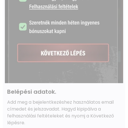
Belépési adatok.
Add meg a bejelentkezéshez használatos email
címedet és jelszavadat. Hagyd kipipálva a
felhasználási feltételeket és nyomj a Következő
lépésre.