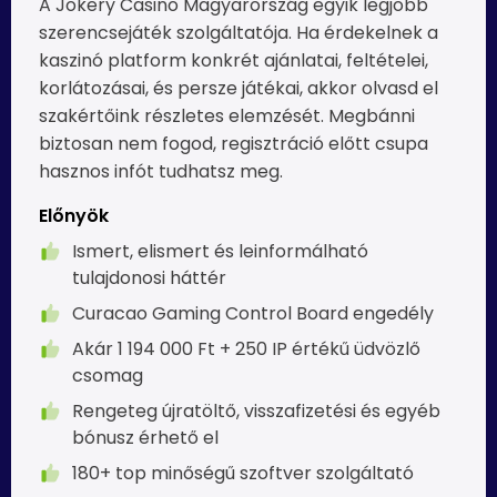
A Jokery Casino Magyarország egyik legjobb
szerencsejáték szolgáltatója. Ha érdekelnek a
kaszinó platform konkrét ajánlatai, feltételei,
korlátozásai, és persze játékai, akkor olvasd el
szakértőink részletes elemzését. Megbánni
biztosan nem fogod, regisztráció előtt csupa
hasznos infót tudhatsz meg.
Előnyök
Ismert, elismert és leinformálható
tulajdonosi háttér
Curacao Gaming Control Board engedély
Akár 1 194 000 Ft + 250 IP értékű üdvözlő
csomag
Rengeteg újratöltő, visszafizetési és egyéb
bónusz érhető el
180+ top minőségű szoftver szolgáltató