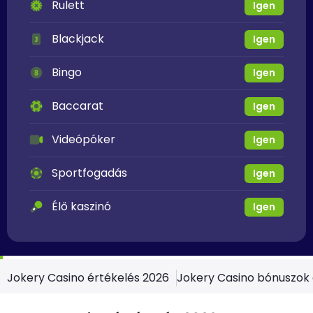
Rulett
Igen
Blackjack
Igen
Bingo
Igen
Baccarat
Igen
Videópóker
Igen
Sportfogadás
Igen
Élő kaszinó
Igen
Jokery Casino értékelés 2026
Jokery Casino bónuszok