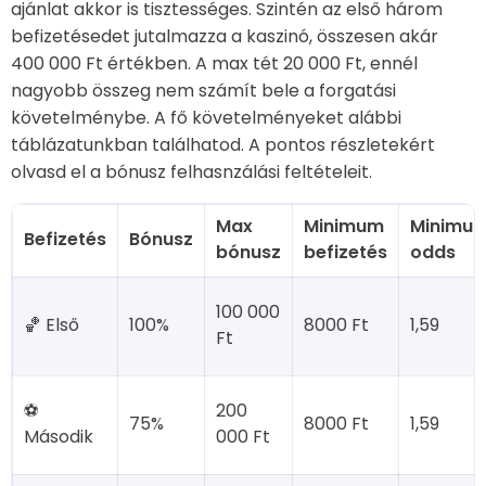
ajánlat akkor is tisztességes. Szintén az első három
befizetésedet jutalmazza a kaszinó, összesen akár
400 000 Ft értékben. A max tét 20 000 Ft, ennél
nagyobb összeg nem számít bele a forgatási
követelménybe. A fő követelményeket alábbi
táblázatunkban találhatod. A pontos részletekért
olvasd el a bónusz felhasnzálási feltételeit.
Max
Minimum
Minimu
Befizetés
Bónusz
bónusz
befizetés
odds
100 000
🏀 Első
100%
8000 Ft
1,59
Ft
⚽️
200
75%
8000 Ft
1,59
Második
000 Ft