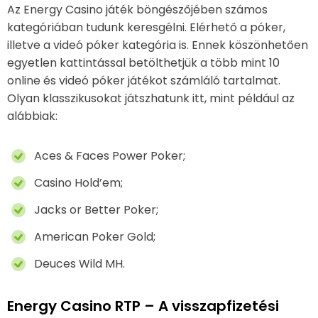
Az Energy Casino játék böngészőjében számos
kategóriában tudunk keresgélni. Elérhető a póker,
illetve a videó póker kategória is. Ennek köszönhetően
egyetlen kattintással betölthetjük a több mint 10
online és videó póker játékot számláló tartalmat.
Olyan klasszikusokat játszhatunk itt, mint például az
alábbiak:
Aces & Faces Power Poker;
Casino Hold’em;
Jacks or Better Poker;
American Poker Gold;
Deuces Wild MH.
Energy Casino RTP – A visszapfizetési