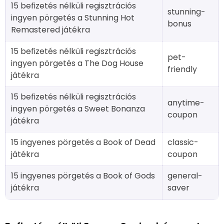
15 befizetés nélküli regisztrációs
stunning-
ingyen pörgetés a Stunning Hot
bonus
Remastered játékra
15 befizetés nélküli regisztrációs
pet-
ingyen pörgetés a The Dog House
friendly
játékra
15 befizetés nélküli regisztrációs
anytime-
ingyen pörgetés a Sweet Bonanza
coupon
játékra
15 ingyenes pörgetés a Book of Dead
classic-
játékra
coupon
15 ingyenes pörgetés a Book of Gods
general-
játékra
saver