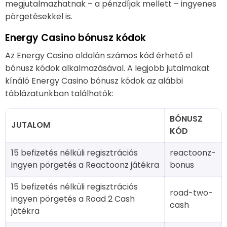
megjutalmazhatnak – a pénzdíjak mellett – ingyenes
pörgetésekkel is.
Energy Casino bónusz kódok
Az Energy Casino oldalán számos kód érhető el
bónusz kódok alkalmazásával. A legjobb jutalmakat
kínáló Energy Casino bónusz kódok az alábbi
táblázatunkban találhatók:
BÓNUSZ
JUTALOM
KÓD
15 befizetés nélküli regisztrációs
reactoonz-
ingyen pörgetés a Reactoonz játékra
bonus
15 befizetés nélküli regisztrációs
road-two-
ingyen pörgetés a Road 2 Cash
cash
játékra