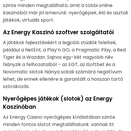
szinte minden megtalálható, amit a többi online
kaszinóból már jól ismerünk: nyerőgépek, élő és asztali
játékok, virtuális sport.
Az Energy Kaszinó szoftver szolgáltatói
A játékok fejlesztéséért a legjobb stúdiók feleltek,
például a NetEnt, a Play’n GO, a Pragmatic Play, a Red
Tiger és a Wazdan. Sajnos egy-két nagyobb név
hiányzik a felhozatalból – az EGT, az iSoftbet és a
Novomatic slotok hiánya sokak számára negatívum
lehet, de ennek ellenére is garantált a hosszan tartó
szórakozás.
Nyerőgépes játékok (slotok) az Energy
Kaszinóban
Az Energy Casino nyerőgépes kínálatában szinte
minden fontos slotot megtalálhatunk: vannak itt