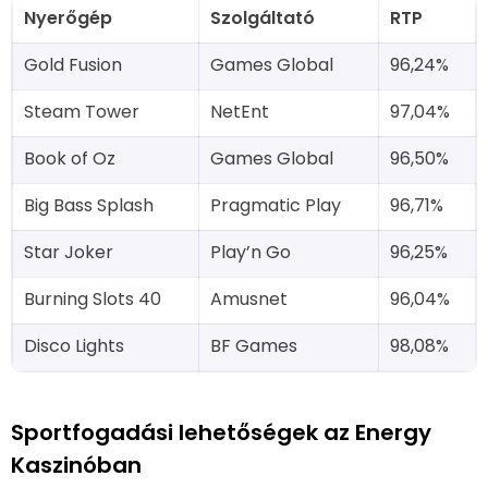
Nyerőgép
Szolgáltató
RTP
Gold Fusion
Games Global
96,24%
Steam Tower
NetEnt
97,04%
Book of Oz
Games Global
96,50%
Big Bass Splash
Pragmatic Play
96,71%
Star Joker
Play’n Go
96,25%
Burning Slots 40
Amusnet
96,04%
Disco Lights
BF Games
98,08%
Sportfogadási lehetőségek az Energy
Kaszinóban