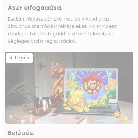
ÁSZF elfogadása.
Ezután válassz pénznemet, és olvasd el az
általános szerződési feltételeket. Ha mindent
rendben találsz, fogadd el a feltételeket, és
véglegesítsd a regisztrációt.
5. Lépés
Belépés.