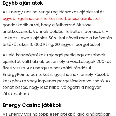
Egyéb ajánlatok
Az Energy Casino rengeteg időszakos ajánlattal és
egyéb izgalmas online kaszinó bónusz ajánlattal
gondoskodik arról, hogy a felhasználók sose
unatkozzanak. Vannak például feltöltési bónuszok: A
Joker’s Jewels ajánlat 50%-kal növeli meg a befizetés
értékét akár 15 000 Ft-ig, 20 ingyen pörgetéssel.
Az élő kaszinójátékok rajongói pedig egy cashback
ajánlatot válthatnak be, amely a veszteségek 25%-át
fizeti vissza. Az Energy felhasználói ráadásul
EnergyPoints pontokat is gyűjthetnek, amely később
készpénzre vagy ingyenes pörgetésekre váltható. Az
tehát biztos, hogy lesz miből válogatni a magyar
játékosoknak.
Energy Casino játékok
Az Energy Casino több ezer játékból álló kínálatában