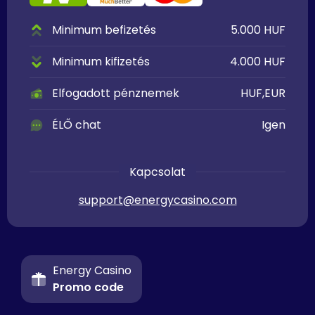
Minimum befizetés
5.000 HUF
Minimum kifizetés
4.000 HUF
Elfogadott pénznemek
HUF,EUR
ÉLŐ chat
Igen
Kapcsolat
support@energycasino.com
Energy Casino
Promo code