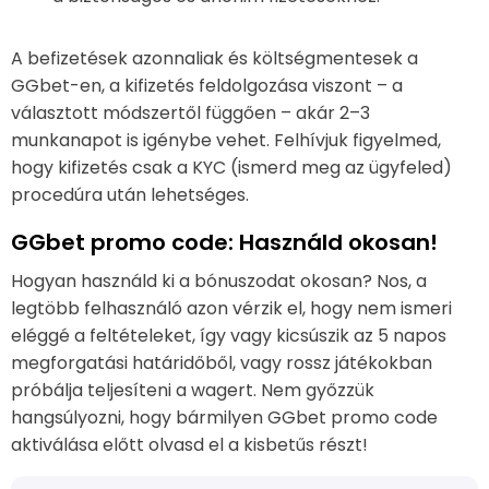
A befizetések azonnaliak és költségmentesek a
GGbet-en, a kifizetés feldolgozása viszont – a
választott módszertől függően – akár 2–3
munkanapot is igénybe vehet. Felhívjuk figyelmed,
hogy kifizetés csak a KYC (ismerd meg az ügyfeled)
procedúra után lehetséges.
GGbet promo code: Használd okosan!
Hogyan használd ki a bónuszodat okosan? Nos, a
legtöbb felhasználó azon vérzik el, hogy nem ismeri
eléggé a feltételeket, így vagy kicsúszik az 5 napos
megforgatási határidőből, vagy rossz játékokban
próbálja teljesíteni a wagert. Nem győzzük
hangsúlyozni, hogy bármilyen GGbet promo code
aktiválása előtt olvasd el a kisbetűs részt!