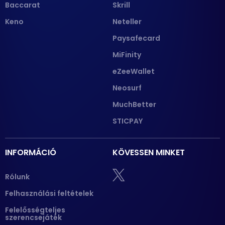
Baccarat
Skrill
Keno
Neteller
Paysafecard
MiFinity
eZeeWallet
Neosurf
MuchBetter
STICPAY
INFORMÁCIÓ
KÖVESSEN MINKET
Rólunk
Felhasználási feltételek
Felelősségteljes
szerencsejáték