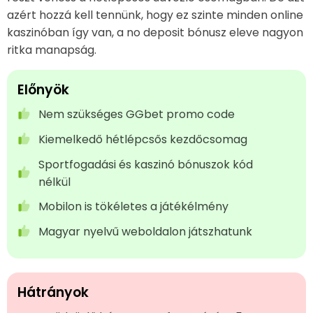
azért hozzá kell tennünk, hogy ez szinte minden online
kaszinóban így van, a no deposit bónusz eleve nagyon
ritka manapság.
Előnyök
Nem szükséges GGbet promo code
Kiemelkedő hétlépcsős kezdőcsomag
Sportfogadási és kaszinó bónuszok kód
nélkül
Mobilon is tökéletes a játékélmény
Magyar nyelvű weboldalon játszhatunk
Hátrányok