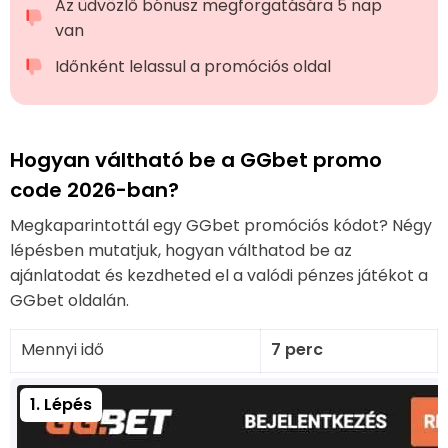
Az üdvözlő bónusz megforgatására 5 nap
van
Időnként lelassul a promóciós oldal
Hogyan váltható be a GGbet promo
code 2026-ban?
Megkaparintottál egy GGbet promóciós kódot? Négy
lépésben mutatjuk, hogyan válthatod be az
ajánlatodat és kezdheted el a valódi pénzes játékot a
GGbet oldalán.
Mennyi idő
7 perc
1. Lépés