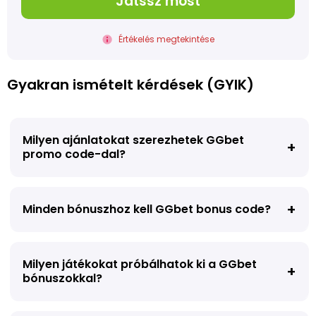
Játssz most
Értékelés megtekintése
Gyakran ismételt kérdések (GYIK)
Milyen ajánlatokat szerezhetek GGbet
promo code-dal?
Minden bónuszhoz kell GGbet bonus code?
Milyen játékokat próbálhatok ki a GGbet
bónuszokkal?