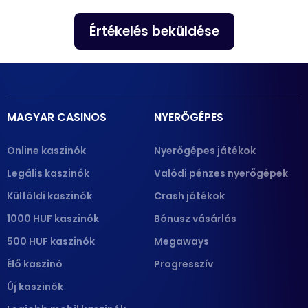
Értékelés beküldése
MAGYAR CASINOS
NYERŐGÉPES
Online kaszinók
Nyerőgépes játékok
Legális kaszinók
Valódi pénzes nyerőgépek
Külföldi kaszinók
Crash játékok
1000 HUF kaszinók
Bónusz vásárlás
500 HUF kaszinók
Megaways
Élő kaszinó
Progresszív
Új kaszinók