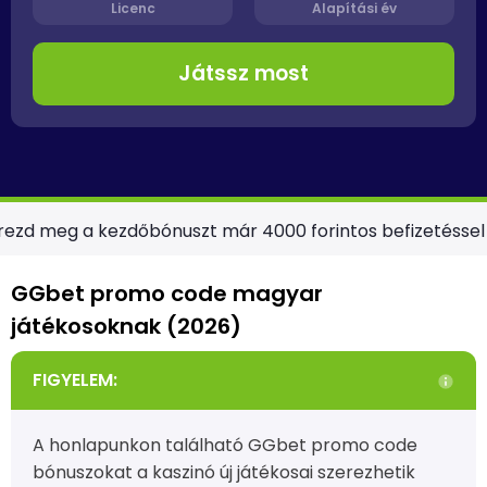
Licenc
Alapítási év
Játssz most
rezd meg a kezdőbónuszt már 4000 forintos befizetésse
GGbet promo code magyar
játékosoknak (2026)
FIGYELEM:
A honlapunkon található GGbet promo code
bónuszokat a kaszinó új játékosai szerezhetik