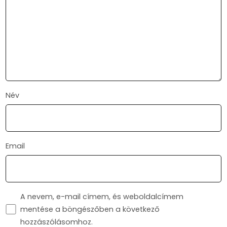
Név
Email
A nevem, e-mail címem, és weboldalcímem
mentése a böngészőben a következő
hozzászólásomhoz.