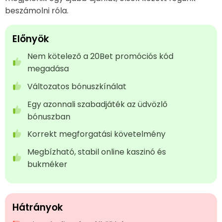
beszámolni róla.
Előnyök
Nem kötelező a 20Bet promóciós kód
megadása
Változatos bónuszkínálat
Egy azonnali szabadjáték az üdvözlő
bónuszban
Korrekt megforgatási követelmény
Megbízható, stabil online kaszinó és
bukméker
Hátrányok