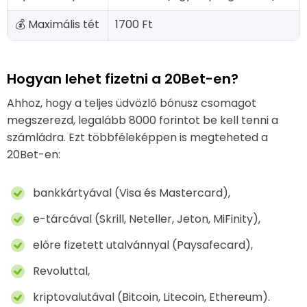
💰 Maximális tét
1700 Ft
Hogyan lehet fizetni a 20Bet-en?
Ahhoz, hogy a teljes üdvözlő bónusz csomagot
megszerezd, legalább 8000 forintot be kell tenni a
számládra. Ezt többféleképpen is megteheted a
20Bet-en:
bankkártyával (Visa és Mastercard),
e-tárcával (Skrill, Neteller, Jeton, MiFinity),
előre fizetett utalvánnyal (Paysafecard),
Revoluttal,
kriptovalutával (Bitcoin, Litecoin, Ethereum).