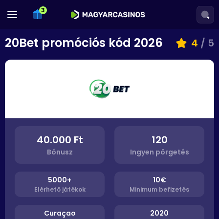
20Bet promóciós kód 2026
4
/ 5
40.000 Ft
120
Bónusz
Ingyen pörgetés
5000+
10€
Elérhető játékok
Minimum befizetés
Curaçao
2020