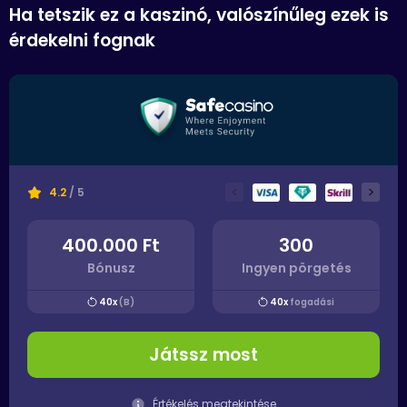
Ha tetszik ez a kaszinó, valószínűleg ezek is
érdekelni fognak
<
>
4.2
/ 5
400.000 Ft
300
Bónusz
Ingyen pörgetés
40x
(B)
40x
fogadási
Játssz most
Értékelés megtekintése