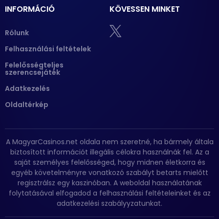
INFORMÁCIÓ
KÖVESSEN MINKET
Rólunk
Felhasználási feltételek
Felelősségteljes
szerencsejáték
Adatkezelés
Oldaltérkép
A MagyarCasinos.net oldala nem szeretné, ha bármely általa
biztosított információt illegális célokra használnák fel. Az a
saját személyes felelősséged, hogy midnen életkorra és
egyéb követelményre vonatkozó szabályt betarts mielőtt
regisztrálsz egy kaszinóban. A weboldal használatának
folytatásával elfogadod a felhasználási feltételeinket és az
adatkezelési szabályyzatunkat.