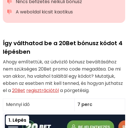
Nincs befizetés nélküli bónusz
A weboldal kicsit kaotikus
Így válthatod be a 20Bet bónusz kódot 4
lépésben
Ahogy említettük, az üdvözlő bónusz beváltásához
nem szükséges
20Bet promo code
megadása. De mi
van akkor, ha valahol találtál egy kódot? Mutatjuk,
ebben az esetben mit kell tenned, és hogyan juthatsz
el a
20Bet
regisztrációtól
a pörgetésig.
Mennyi idő
7 perc
1. Lépés