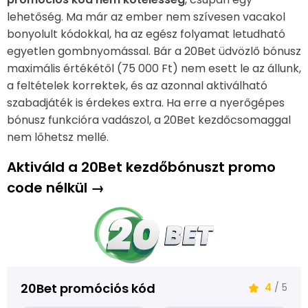
lehetőség. Ma már az ember nem szívesen vacakol
bonyolult kódokkal, ha az egész folyamat letudható
egyetlen gombnyomással. Bár a 20Bet üdvözlő bónusz
maximális értékétől (75 000 Ft) nem esett le az állunk,
a feltételek korrektek, és az azonnal aktiválható
szabadjáték is érdekes extra. Ha erre a nyerőgépes
bónusz funkcióra vadászol, a 20Bet kezdőcsomaggal
nem lőhetsz mellé.
Aktiváld a 20Bet kezdőbónuszt promo
code nélkül →
20Bet promóciós kód
4
/ 5