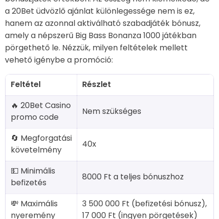
a 20Bet üdvözlő ajánlat különlegessége nem is ez,
hanem az azonnal aktiválható szabadjáték bónusz,
amely a népszerű Big Bass Bonanza 1000 játékban
pörgethető le. Nézzük, milyen feltételek mellett
vehető igénybe a promóció:
Feltétel
Részlet
🔥 20Bet Casino
Nem szükséges
promo code
🔄 Megforgatási
40x
követelmény
💵 Minimális
8000 Ft a teljes bónuszhoz
befizetés
💸 Maximális
3 500 000 Ft (befizetési bónusz),
nyeremény
17 000 Ft (ingyen pörgetések)