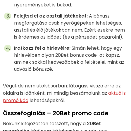
nyereményeket is bukod.
Felejtsd el az asztali játékokat:
A bónusz
megforgatása csak nyerőgépeken lehetséges,
asztali és élő játékokban nem. Ezért ezekre nem
is érdemes az idődet (és a pénzedet pazarolni).
Iratkozz fel a hírlevélre:
Simán lehet, hogy egy
hírlevélben olyan 20Bet bonus code-ot kapsz,
aminek sokkal kedvezőbbek a feltételei, mint az
üdvözlő bónuszé.
Végül, de nem utolsósorban: látogass vissza erre az
oldalra is időnként, mi mindig beszámolunk az
aktuális
promó kód
lehetőségekről.
Összefoglalás – 20Bet promo code
Nekünk kifejezetten tetszett, hogy a
20Bet
promóciós kód
nem kötelesség
, csupán egy