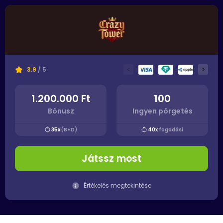
<
>
3.9
/ 5
1.200.000 Ft
100
Bónusz
Ingyen pörgetés
35x
(B+D)
40x
fogadási
Játssz most
Értékelés megtekintése