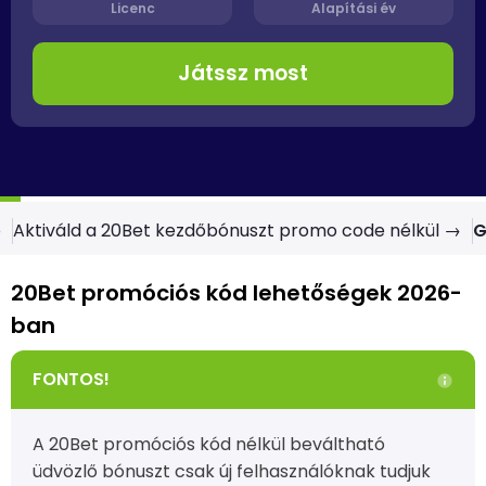
Licenc
Alapítási év
Játssz most
e
Aktiváld a 20Bet kezdőbónuszt promo code nélkül →
G
20Bet promóciós kód lehetőségek 2026-
ban
FONTOS!
A 20Bet promóciós kód nélkül beváltható
üdvözlő bónuszt csak új felhasználóknak tudjuk