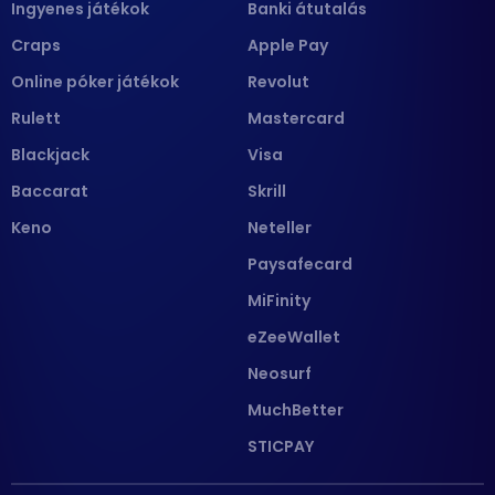
Ingyenes játékok
Banki átutalás
Craps
Apple Pay
Online póker játékok
Revolut
Rulett
Mastercard
Blackjack
Visa
Baccarat
Skrill
Keno
Neteller
Paysafecard
MiFinity
eZeeWallet
Neosurf
MuchBetter
STICPAY