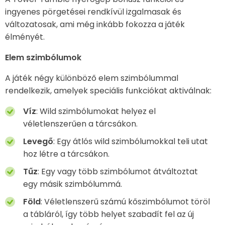
ingyenes pörgetései rendkívül izgalmasak és
változatosak, ami még inkább fokozza a játék
élményét.
Elem szimbólumok
A játék négy különböző elem szimbólummal
rendelkezik, amelyek speciális funkciókat aktiválnak:
Víz
: Wild szimbólumokat helyez el
véletlenszerűen a tárcsákon.
Levegő
: Egy átlós wild szimbólumokkal teli utat
hoz létre a tárcsákon.
Tűz
: Egy vagy több szimbólumot átváltoztat
egy másik szimbólummá.
Föld
: Véletlenszerű számú kőszimbólumot töröl
a tábláról, így több helyet szabadít fel az új