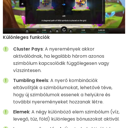
Különleges funkciók
Cluster Pays
: A nyeremények akkor
aktiválódnak, ha legalább három azonos
szimbólum kapcsolódik függőlegesen vagy
vízszintesen.
Tumbling Reels
: A nyerő kombinációk
eltávolítják a szimbólumokat, lehetővé téve,
hogy új szimbólumok essenek a helyükre és
további nyereményeket hozzanak létre.
Elemek
: A négy különböző elem szimbólum (víz,
levegő, tűz, föld) különleges bónuszokat aktivál.