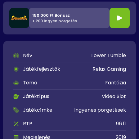
150.000 Ft Bónusz
+ 200 Ingyen pörgetés
Név
Tower Tumble
Játékfejlesztők
Relax Gaming
Téma
Fantázia
Játéktípus
Video Slot
Játékcímke
Ingyenes pörgetések
RTP
96.11
Megjelenés
2019