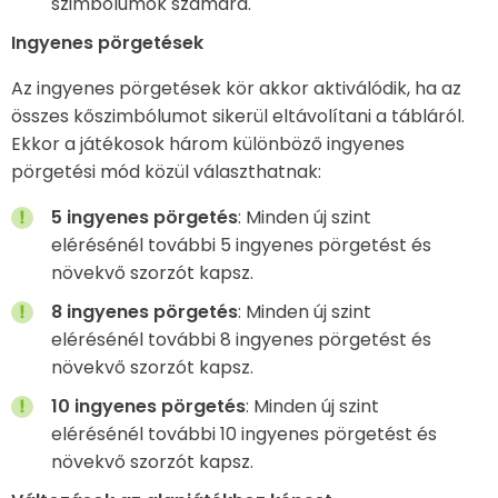
szimbólumok számára.
Ingyenes pörgetések
Az ingyenes pörgetések kör akkor aktiválódik, ha az
összes kőszimbólumot sikerül eltávolítani a tábláról.
Ekkor a játékosok három különböző ingyenes
pörgetési mód közül választhatnak:
5 ingyenes pörgetés
: Minden új szint
elérésénél további 5 ingyenes pörgetést és
növekvő szorzót kapsz.
8 ingyenes pörgetés
: Minden új szint
elérésénél további 8 ingyenes pörgetést és
növekvő szorzót kapsz.
10 ingyenes pörgetés
: Minden új szint
elérésénél további 10 ingyenes pörgetést és
növekvő szorzót kapsz.