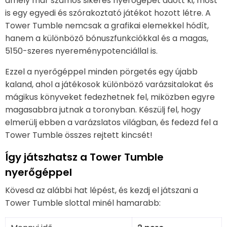
amely már számos sikeres nyerőgépet adott ki, most
is egy egyedi és szórakoztató játékot hozott létre. A
Tower Tumble nemcsak a grafikai elemekkel hódít,
hanem a különböző bónuszfunkciókkal és a magas,
5150-szeres nyereménypotenciállal is.
Ezzel a nyerőgéppel minden pörgetés egy újabb
kaland, ahol a játékosok különböző varázsitalokat és
mágikus könyveket fedezhetnek fel, miközben egyre
magasabbra jutnak a toronyban. Készülj fel, hogy
elmerülj ebben a varázslatos világban, és fedezd fel a
Tower Tumble összes rejtett kincsét!
Így játszhatsz a Tower Tumble
nyerőgéppel
Kövesd az alábbi hat lépést, és kezdj el játszani a
Tower Tumble slottal minél hamarabb: