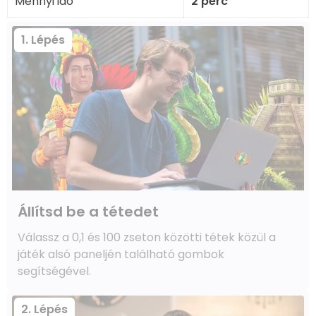
Mennyi idő
2 perc
1. Lépés
Állítsd be a tétedet
Válassz a 0,1 és 100 zseton közötti tétek közül a
játék alsó paneljén található gombok
segítségével.
2. Lépés