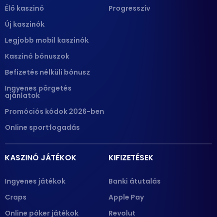
Élő kaszinó
Progresszív
Új kaszinók
Legjobb mobil kaszinók
Kaszinó bónuszok
Befizetés nélküli bónusz
Ingyenes pörgetés
ajánlatok
Promóciós kódok 2026-ben
Online sportfogadás
KASZINÓ JÁTÉKOK
KIFIZETÉSEK
Ingyenes játékok
Banki átutalás
Craps
Apple Pay
Online póker játékok
Revolut