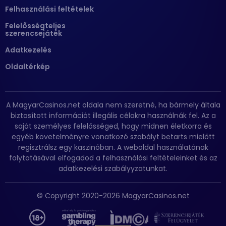
Felhasználási feltételek
Felelősségteljes
szerencsejáték
Adatkezelés
Oldaltérkép
A MagyarCasinos.net oldala nem szeretné, ha bármely általa
biztosított információt illegális célokra használnák fel. Az a
saját személyes felelősséged, hogy midnen életkorra és
egyéb követelményre vonatkozó szabályt betarts mielőtt
regisztrálsz egy kaszinóban. A weboldal használatának
folytatásával elfogadod a felhasználási feltételeinket és az
adatkezelési szabályyzatunkat.
© Copyright 2020-2026 MagyarCasinos.net