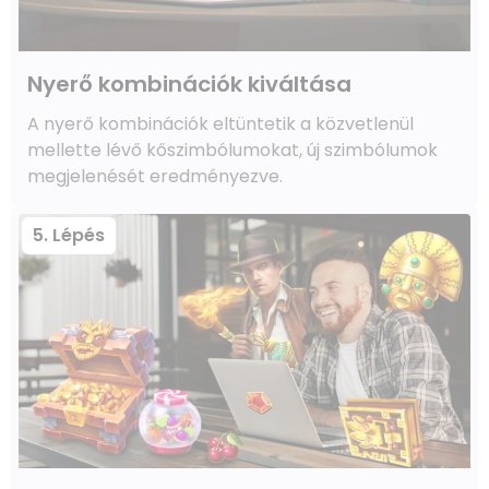
Nyerő kombinációk kiváltása
A nyerő kombinációk eltüntetik a közvetlenül
mellette lévő kőszimbólumokat, új szimbólumok
megjelenését eredményezve.
5. Lépés