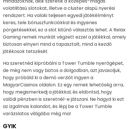
mindazoknak, akik szeretik a közepes-magas
volatilitású slotokat, illetve a cluster alapú nyerési
rendszert. Ha valaki teljesen egyedi játékélményt
keres, tele bónuszfunkciókkal és ingyenes
pörgetésekkel, ez a slot kitűnő választás lehet. A Relax
Gaming remek munkát végzett ezzel a játékkal, amely
biztosan elnyeri mind a tapasztalt, mind a kezdő
játékosok tetszését.
Ha szeretnéd kipróbálni a Tower Tumble nyerőgépet,
de még nem vagy biztos a dolgodban, azt javasoljuk,
hogy próbáld ki a demó verziót ingyen a
MagyarCasinos oldalon. Ez egy remek lehetőség arra,
hogy megismerkedj a játékkal, és eldöntsd, hogy
valódi pénzben is szeretnél-e játszani. Ne hagyd ki ezt
az izgalmas kalandot, és lépj be a Tower Tumble
varázslatos világába még ma!
GYIK