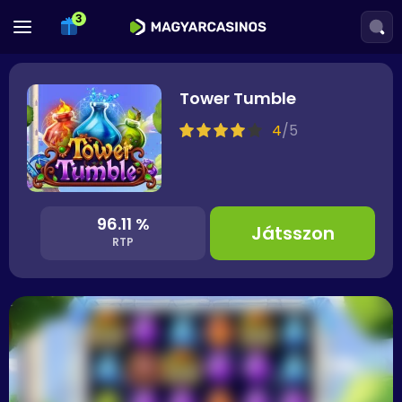
Tower Tumble
4
/
5
96.11 %
Játsszon
RTP