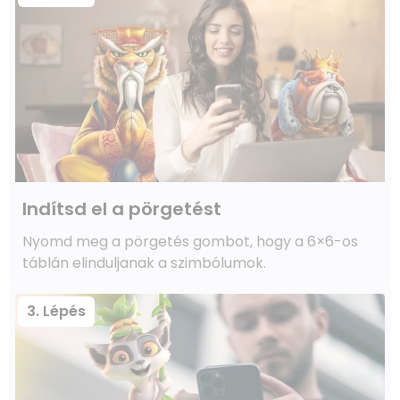
Indítsd el a pörgetést
Nyomd meg a pörgetés gombot, hogy a 6×6-os
táblán elinduljanak a szimbólumok.
3. Lépés