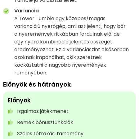
Tumble jó választás lehet.
Variancia
A Tower Tumble egy közepes/magas
varianciájú nyerőgép, ami azt jelenti, hogy bár
a nyeremények ritkábban fordulnak elő, de
egy nyerő kombináció jelentős összeget
eredményezhet. Ez a varianciaszint elsősorban
azoknak imponálhat, akik szeretnek
kockáztatni a nagyobb nyeremények
reményében.
Előnyök és hátrányok
Előnyök
Izgalmas játékmenet
Remek bónuszfunkciók
Széles tétrakási tartomány