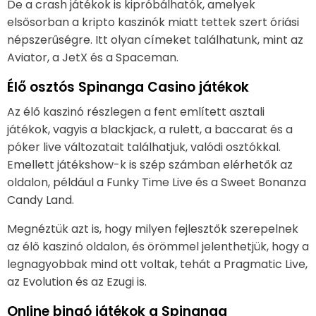
De a crash játékok is kipróbálhatók, amelyek
elsősorban a kripto kaszinók miatt tettek szert óriási
népszerűségre. Itt olyan címeket találhatunk, mint az
Aviator, a JetX és a Spaceman.
Élő osztós Spinanga Casino játékok
Az élő kaszinó részlegen a fent említett asztali
játékok, vagyis a blackjack, a rulett, a baccarat és a
póker live változatait találhatjuk, valódi osztókkal.
Emellett játékshow-k is szép számban elérhetők az
oldalon, például a Funky Time Live és a Sweet Bonanza
Candy Land.
Megnéztük azt is, hogy milyen fejlesztők szerepelnek
az élő kaszinó oldalon, és örömmel jelenthetjük, hogy a
legnagyobbak mind ott voltak, tehát a Pragmatic Live,
az Evolution és az Ezugi is.
Online bingó játékok a Spinanga