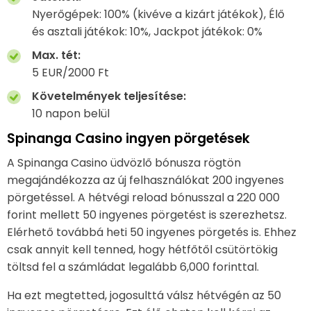
Nyerőgépek: 100% (kivéve a kizárt játékok), Élő
és asztali játékok: 10%, Jackpot játékok: 0%
Max. tét:
5 EUR/2000 Ft
Követelmények teljesítése:
10 napon belül
Spinanga Casino ingyen pörgetések
A Spinanga Casino üdvözlő bónusza rögtön
megajándékozza az új felhasználókat 200 ingyenes
pörgetéssel. A hétvégi reload bónusszal a 220 000
forint mellett 50 ingyenes pörgetést is szerezhetsz.
Elérhető továbbá heti 50 ingyenes pörgetés is. Ehhez
csak annyit kell tenned, hogy hétfőtől csütörtökig
töltsd fel a számládat legalább 6,000 forinttal.
Ha ezt megtetted, jogosulttá válsz hétvégén az 50