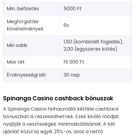
Min. befizetés
5000 Ft
Megforgatási
6x
követelmények
1,50 (kombinált fogadás),
Min odds
2,00 (egyszeres kötés)
Max tét
15 000 Ft
Érvényességi idő
30 nap
Spinanga Casino cashback bónuszok
A Spinanga Casino felhasználói kétféle cashback
bónuszban is részesedhetnek. Ezek kiváló módját
nyújtják a veszteségek minimalizálásának. A két
ajánlat közül az egyik 25%-os, azaz a nettó