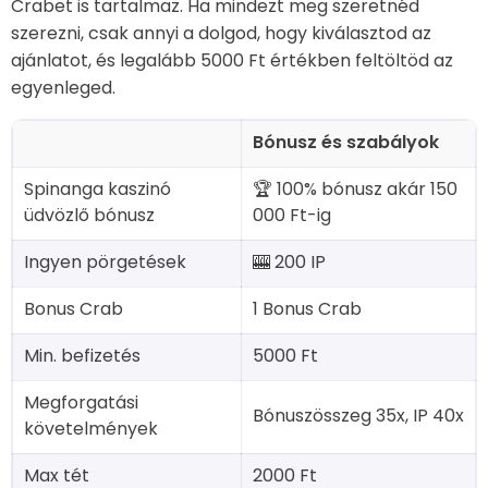
Crabet is tartalmaz. Ha mindezt meg szeretnéd
szerezni, csak annyi a dolgod, hogy kiválasztod az
ajánlatot, és legalább 5000 Ft értékben feltöltöd az
egyenleged.
Bónusz és szabályok
Spinanga kaszinó
🏆 100% bónusz akár 150
üdvözlő bónusz
000 Ft-ig
Ingyen pörgetések
🎰 200 IP
Bonus Crab
1 Bonus Crab
Min. befizetés
5000 Ft
Megforgatási
Bónuszösszeg 35x, IP 40x
követelmények
Max tét
2000 Ft