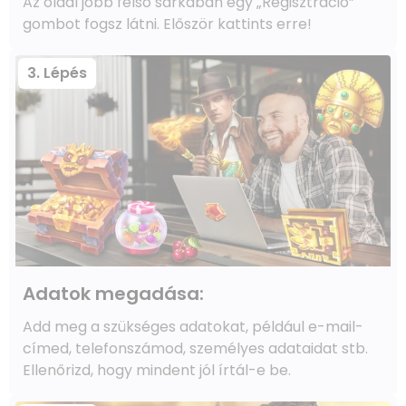
Az oldal jobb felső sarkában egy „Regisztráció”
gombot fogsz látni. Először kattints erre!
3. Lépés
Adatok megadása:
Add meg a szükséges adatokat, például e-mail-
címed, telefonszámod, személyes adataidat stb.
Ellenőrizd, hogy mindent jól írtál-e be.