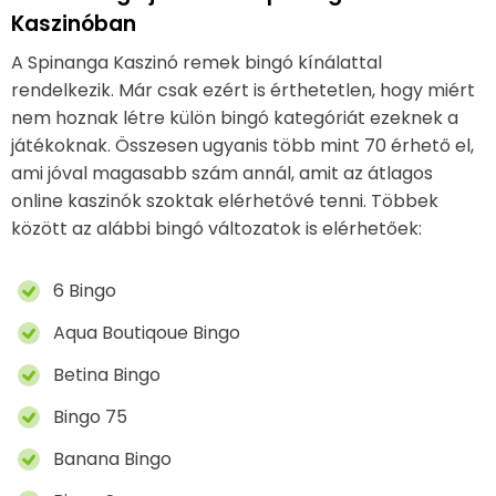
Kaszinóban
A Spinanga Kaszinó remek bingó kínálattal
rendelkezik. Már csak ezért is érthetetlen, hogy miért
nem hoznak létre külön bingó kategóriát ezeknek a
játékoknak. Összesen ugyanis több mint 70 érhető el,
ami jóval magasabb szám annál, amit az átlagos
online kaszinók szoktak elérhetővé tenni. Többek
között az alábbi bingó változatok is elérhetőek:
6 Bingo
Aqua Boutiqoue Bingo
Betina Bingo
Bingo 75
Banana Bingo