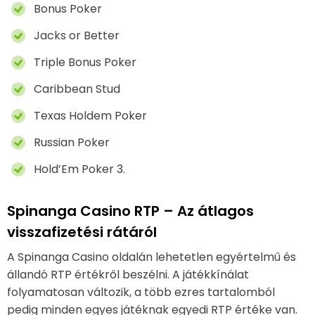
Bonus Poker
Jacks or Better
Triple Bonus Poker
Caribbean Stud
Texas Holdem Poker
Russian Poker
Hold’Em Poker 3.
Spinanga Casino RTP – Az átlagos
visszafizetési rátáról
A Spinanga Casino oldalán lehetetlen egyértelmű és
állandó RTP értékről beszélni. A játékkínálat
folyamatosan változik, a több ezres tartalomból
pedig minden egyes játéknak egyedi RTP értéke van.