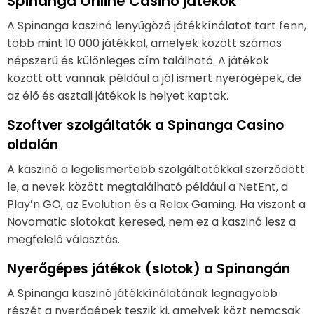
Spinanga Online Casino játékok
A Spinanga kaszinó lenyűgöző játékkínálatot tart fenn,
több mint 10 000 játékkal, amelyek között számos
népszerű és különleges cím található. A játékok
között ott vannak például a jól ismert nyerőgépek, de
az élő és asztali játékok is helyet kaptak.
Szoftver szolgáltatók a Spinanga Casino
oldalán
A kaszinó a legelismertebb szolgáltatókkal szerződött
le, a nevek között megtalálható például a NetEnt, a
Play’n GO, az Evolution és a Relax Gaming. Ha viszont a
Novomatic slotokat keresed, nem ez a kaszinó lesz a
megfelelő választás.
Nyerőgépes játékok (slotok) a Spinangán
A Spinanga kaszinó játékkínálatának legnagyobb
részét a nyerőgépek teszik ki, amelyek közt nemcsak