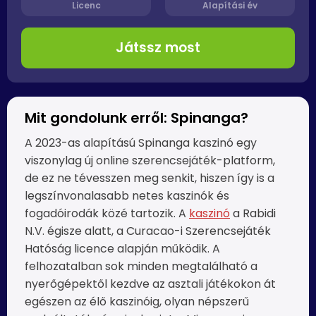
Licenc
Alapítási év
Játssz most
Mit gondolunk erről: Spinanga?
A 2023-as alapítású Spinanga kaszinó egy
viszonylag új online szerencsejáték-platform,
de ez ne tévesszen meg senkit, hiszen így is a
legszínvonalasabb netes kaszinók és
fogadóirodák közé tartozik. A
kaszinó
a Rabidi
N.V. égisze alatt, a Curacao-i Szerencsejáték
Hatóság licence alapján működik. A
felhozatalban sok minden megtalálható a
nyerőgépektől kezdve az asztali játékokon át
egészen az élő kaszinóig, olyan népszerű