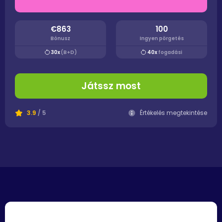
€863
100
Bónusz
Ingyen pörgetés
30x
(B+D)
40x
fogadási
Játssz most
3.9
/ 5
Értékelés megtekintése