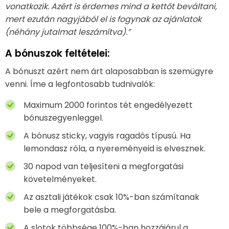
vonatkozik. Azért is érdemes mind a kettőt beváltani,
mert ezután nagyjából el is fogynak az ajánlatok
(néhány jutalmat leszámítva).”
A bónuszok feltételei:
A bónuszt azért nem árt alaposabban is szemügyre
venni. Íme a legfontosabb tudnivalók:
Maximum 2000 forintos tét engedélyezett
bónuszegyenleggel.
A bónusz sticky, vagyis ragadós típusú. Ha
lemondasz róla, a nyereményeid is elvesznek.
30 napod van teljesíteni a megforgatási
követelményeket.
Az asztali játékok csak 10%-ban számítanak
bele a megforgatásba.
A slotok többsége 100%-ban hozzájárul a