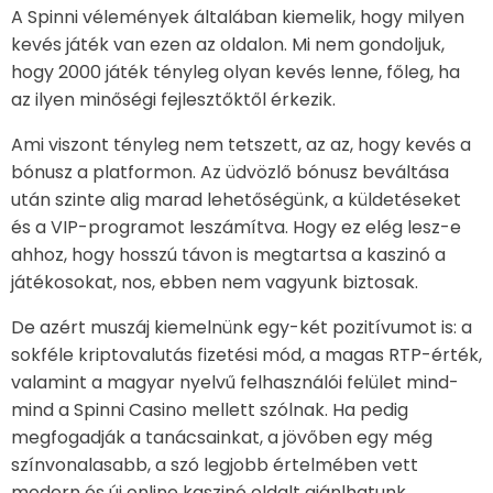
A Spinni vélemények általában kiemelik, hogy milyen
kevés játék van ezen az oldalon. Mi nem gondoljuk,
hogy 2000 játék tényleg olyan kevés lenne, főleg, ha
az ilyen minőségi fejlesztőktől érkezik.
Ami viszont tényleg nem tetszett, az az, hogy kevés a
bónusz a platformon. Az üdvözlő bónusz beváltása
után szinte alig marad lehetőségünk, a küldetéseket
és a VIP-programot leszámítva. Hogy ez elég lesz-e
ahhoz, hogy hosszú távon is megtartsa a kaszinó a
játékosokat, nos, ebben nem vagyunk biztosak.
De azért muszáj kiemelnünk egy-két pozitívumot is: a
sokféle kriptovalutás fizetési mód, a magas RTP-érték,
valamint a magyar nyelvű felhasználói felület mind-
mind a Spinni Casino mellett szólnak. Ha pedig
megfogadják a tanácsainkat, a jövőben egy még
színvonalasabb, a szó legjobb értelmében vett
modern és új online kaszinó oldalt ajánlhatunk