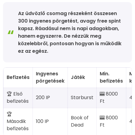
Az üdvözlő csomag részeként összesen
300 ingyenes pörgetést, avagy free spint
kapsz. Ráadásul nem is napi adagokban,
hanem egyszerre. De nézzük meg
közelebbről, pontosan hogyan is működik
ez az egész.
Ingyenes
Min.
Me
Befizetés
Játék
pörgetések
befizetés
k
🏆 Első
🎰 8000
200 IP
Starburst
4
befizetés
Ft
🏆
Book of
🎰 8000
Második
100 IP
4
Dead
Ft
befizetés