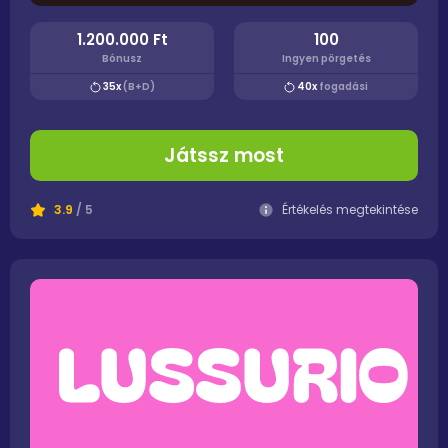
1.200.000 Ft
100
Bónusz
Ingyen pörgetés
35x
(B+D)
40x
fogadási
Játssz most
3.9
/ 5
Értékelés megtekintése