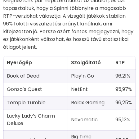
Megnéztünk pár népszerű slotot az oldalon, és azt
tapasztaltuk, hogy a Spinni többnyire a magasabb
RTP-verziókat választja. A vizsgált játékok stabilan
96% fölötti visszafizetési arányt kínálnak, ami
kifejezetten jó. Persze azért fontos megjegyezni, hogy
ez játékonként változhat, és hosszú távú statisztikai
átlagot jelent.
Nyerőgép
Szolgáltató
RTP
Book of Dead
Play’n Go
96,21%
Gonzo’s Quest
NetEnt
95,97%
Temple Tumble
Relax Gaming
96,25%
Lucky Lady’s Charm
Novomatic
95,13%
Deluxe
Big Time