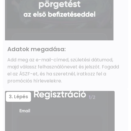
Adatok megadása:
Add meg az e-mail-címed, születési dátumod,
majd válassz felhasználónevet és jelszót. Fogadd
el az ÁSZF-et, és ha szeretnél, iratkozz fel a
promóciós hírlevelekre.
3. Lépés