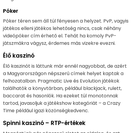
Póker
Póker téren sem áll túl fényesen a helyzet. PvP, vagyis
játékos elleni játékos lehetőség nincs, csak néhány
videópóker cím érhető el. Tehát ha komoly PvP-
játszmákra vágysz, érdemes más vizekre evezni.
Élő kaszinó
Élő kaszinót is láttunk már ennél nagyobbat, de azért
a Magyarországon népszerű címek helyet kaptak a
felhozatalban. Pragmatic Live és Evolution játékok
találhatók a könyvtárban, például blackjack, rulett,
baccarat és hasonlók. Ha ezeket túl monotonnak
tartod, javasoljuk a játékshow kategóriát – a Crazy
Time például igazi közönségkedvenc.
Spinni kaszinó – RTP-értékek