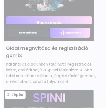
Oldal megnyitása és regisztráció
gomb:
Kattints az oldalunkon található regisztrációs
linkre, ami átirányít a Spinni főoldalára. A jobb
felső sarokban találod a „Regisztráció” gombot,
amivel elindíthatod a folyamatot.
2. Lépés