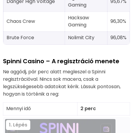
Danger High Voltage
95,67%
Gaming
Hacksaw
Chaos Crew
96,30%
Gaming
Brute Force
Nolimit City
96,08%
Spinni Casino – A regisztráció menete
Ne aggódj, pár perc alatt megleszel a Spinni
regisztrációval. Nincs sok macera, csak a
legszükségesebb adatokat kérik. Lássuk pontosan,
hogyan is történik a reg:
Mennyi idő
2 perc
1. Lépés