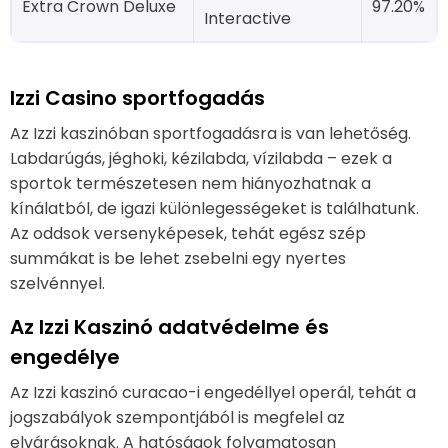
Extra Crown Deluxe
97.20%
Interactive
Izzi Casino sportfogadás
Az Izzi kaszinóban sportfogadásra is van lehetőség.
Labdarúgás, jéghoki, kézilabda, vízilabda – ezek a
sportok természetesen nem hiányozhatnak a
kínálatból, de igazi különlegességeket is találhatunk.
Az oddsok versenyképesek, tehát egész szép
summákat is be lehet zsebelni egy nyertes
szelvénnyel.
Az Izzi Kaszinó adatvédelme és
engedélye
Az Izzi kaszinó curacao-i engedéllyel operál, tehát a
jogszabályok szempontjából is megfelel az
elvárásoknak. A hatóságok folyamatosan