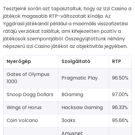
Tesztjeink során azt tapasztaltuk, hogy az Izzi Casino a
játékok magasabb RTP-változatait kínálja. Az
Yggdrasil játékainál például a maximális visszafizetési
rátájú verziókat találtuk, ami kifejezetten pozitív a
játékosok szempontjából. Összegyűjtöttünk néhány
népszerű Izzi Casino játékot az objektivitás jegyében.
Nyerőgép
Szolgáltató
RTP
Gates of Olympus
Pragmatic Play
96.50%
1000
Snoop Dogg Dollars
BGaming
97.00%
Wings of Horus
Hacksaw Gaming
96.33%
Coin Volcano
3oaks
95.66%
Amusnet