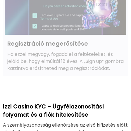
Regisztráció megerősítése
Ha ezzel megvagy, fogadd el a feltételeket, és
jelöld be, hogy elmúltál 18 éves. A „Sign up” gombra
kattintva erősítheted meg a regisztrációdat.
Izzi Casino KYC – Ügyfélazonosítási
folyamat és a fiók hitelesítése
A személyazonosság ellenőrzése az első kifizetés előtt