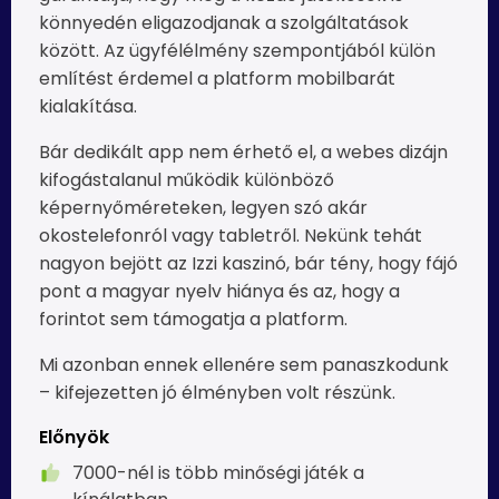
könnyedén eligazodjanak a szolgáltatások
között.
Az ügyfélélmény szempontjából külön
említést érdemel a platform mobilbarát
kialakítása.
Bár dedikált app nem érhető el, a webes dizájn
kifogástalanul működik különböző
képernyőméreteken, legyen szó akár
okostelefonról vagy tabletről.
Nekünk tehát
nagyon bejött az Izzi kaszinó, bár tény, hogy fájó
pont a magyar nyelv hiánya és az, hogy a
forintot sem támogatja a platform.
Mi azonban ennek ellenére sem panaszkodunk
– kifejezetten jó élményben volt részünk.
Előnyök
7000-nél is több minőségi játék a