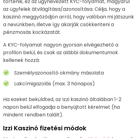
történik, ez az úgynevezett KYC-folyamat, magyarul
az ügyfelek átvilágítása/azonosítása. Célja, hogy a
kaszinó meggyőződjön arról, hogy valóban mi játszunk
a nevünkben, illetve így akarják csökkenteni a
pénzmosás kockázatát.
A KYC-folyamat nagyon gyorsan elvégezhető a
profilon belül, és csak az alábbi dokumentumok
kellenek hozzá:
Személyazonosító okmány másolata
Lakcímigazolás (max. 3 hónapos)
Ha ezeket beküldted, az Izzi kaszinó általában 1-2
napon belül elfogadja a benyújtott kérelmet (ha
mindent rendben talált).
Izzi Kaszinó fizetési módok