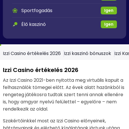
Sportfogadás
Igen
Élő kaszinó
Igen
Izzi Casino értékelés 2026
Izzi kaszinó bónuszok
Izzi K
Izzi Casino értékelés 2026
Az Izzi Casino 2021-ben nyitotta meg virtuális kapuit a
felhasználók tömegei előtt. Az évek alatt hazánkból is
rengeteg játékosra tudtak szert tenni annak ellenére
is, hogy amgyar nyelvű felülettel – egyelőre – nem
rendelkezik az oldal.
Szakértőinkkel most az Izzi Casino előnyeinek,
hátrányainak és elérhető kínálatának jártunk utána.