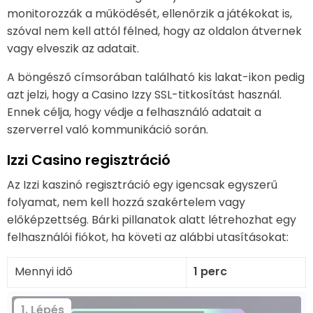
monitorozzák a működését, ellenőrzik a játékokat is,
szóval nem kell attól félned, hogy az oldalon átvernek
vagy elveszik az adatait.
A böngésző címsorában található kis lakat-ikon pedig
azt jelzi, hogy a Casino Izzy SSL-titkosítást használ.
Ennek célja, hogy védje a felhasználó adatait a
szerverrel való kommunikáció során.
Izzi Casino regisztráció
Az Izzi kaszinó regisztráció egy igencsak egyszerű
folyamat, nem kell hozzá szakértelem vagy
előképzettség. Bárki pillanatok alatt létrehozhat egy
felhasználói fiókot, ha követi az alábbi utasításokat:
Mennyi idő
1 perc
1. Lépés