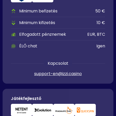
Minimum befizetés
50 €
Minimum kifizetés
10 €
Elfogadott pénznemek
EUR, BTC
ÉLŐ chat
Igen
Kapcsolat
support-en@izzi.casino
Játékfejlesztő