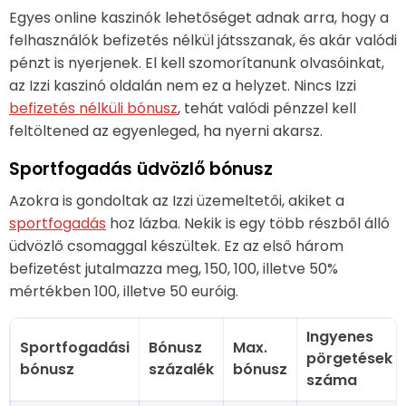
Egyes online kaszinók lehetőséget adnak arra, hogy a
felhasználók befizetés nélkül játsszanak, és akár valódi
pénzt is nyerjenek. El kell szomorítanunk olvasóinkat,
az Izzi kaszinó oldalán nem ez a helyzet. Nincs Izzi
befizetés nélküli bónusz
, tehát valódi pénzzel kell
feltöltened az egyenleged, ha nyerni akarsz.
Sportfogadás üdvözlő bónusz
Azokra is gondoltak az Izzi üzemeltetői, akiket a
sportfogadás
hoz lázba. Nekik is egy több részből álló
üdvözlő csomaggal készültek. Ez az első három
befizetést jutalmazza meg, 150, 100, illetve 50%
mértékben 100, illetve 50 euróig.
Ingyenes
Sportfogadási
Bónusz
Max.
pörgetések
bónusz
százalék
bónusz
száma