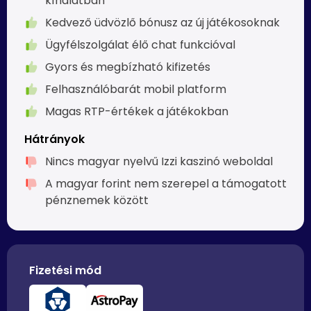
kínálatban
Kedvező üdvözlő bónusz az új játékosoknak
Ügyfélszolgálat élő chat funkcióval
Gyors és megbízható kifizetés
Felhasználóbarát mobil platform
Magas RTP-értékek a játékokban
Hátrányok
Nincs magyar nyelvű Izzi kaszinó weboldal
A magyar forint nem szerepel a támogatott
pénznemek között
Fizetési mód