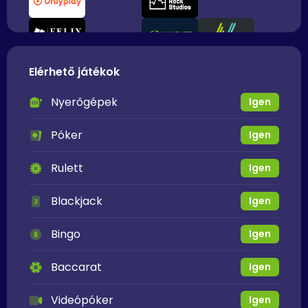
Elérhető játékok
Nyerőgépek
Igen
Póker
Igen
Rulett
Igen
Blackjack
Igen
Bingo
Igen
Baccarat
Igen
Videópóker
Igen