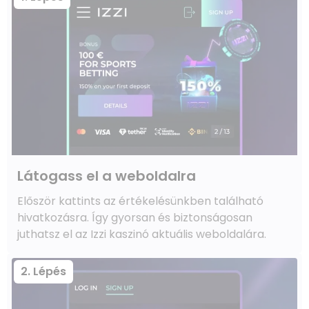
Látogass el a weboldalra
Először kattints az értékelésünkben található
hivatkozásra. Így gyorsan és biztonságosan
juthatsz el az Izzi kaszinó aktuális weboldalára.
2. Lépés