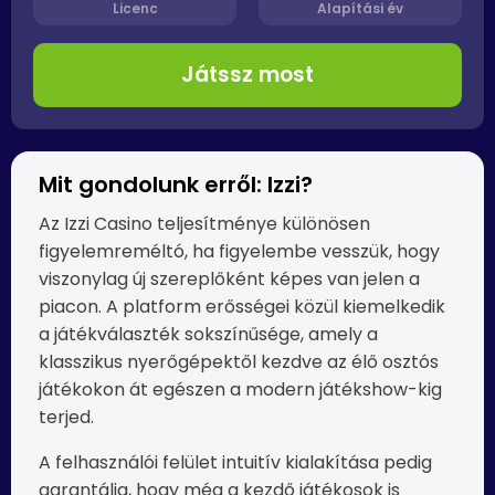
Licenc
Alapítási év
Játssz most
Mit gondolunk erről: Izzi?
Az Izzi Casino teljesítménye különösen
figyelemreméltó, ha figyelembe vesszük, hogy
viszonylag új szereplőként képes van jelen a
piacon. A platform erősségei közül kiemelkedik
a játékválaszték sokszínűsége, amely a
klasszikus nyerőgépektől kezdve az élő osztós
játékokon át egészen a modern játékshow-kig
terjed.
A felhasználói felület intuitív kialakítása pedig
garantálja, hogy még a kezdő játékosok is