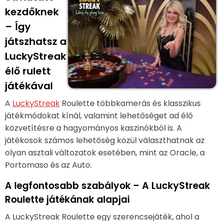
kezdőknek
– Így
játszhatsz a
LuckyStreak
élő rulett
játékával
A
LuckyStreak
Roulette többkamerás és klasszikus
játékmódokat kínál, valamint lehetőséget ad élő
közvetítésre a hagyományos kaszinókból is. A
játékosok számos lehetőség közül választhatnak az
olyan asztali változatok esetében, mint az Oracle, a
Portomaso és az Auto.
A legfontosabb szabályok – A LuckyStreak
Roulette játékának alapjai
A LuckyStreak Roulette egy szerencsejáték, ahol a