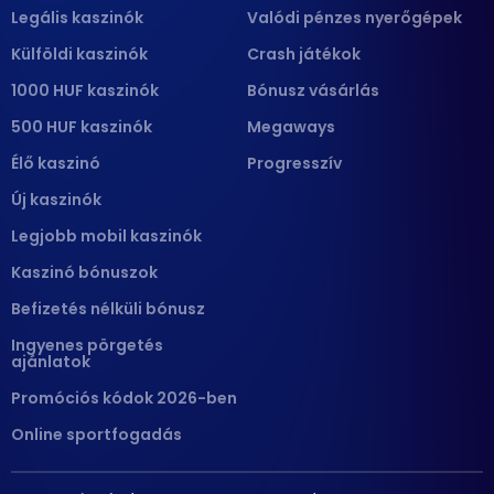
Legális kaszinók
Valódi pénzes nyerőgépek
Külföldi kaszinók
Crash játékok
1000 HUF kaszinók
Bónusz vásárlás
500 HUF kaszinók
Megaways
Élő kaszinó
Progresszív
Új kaszinók
Legjobb mobil kaszinók
Kaszinó bónuszok
Befizetés nélküli bónusz
Ingyenes pörgetés
ajánlatok
Promóciós kódok 2026-ben
Online sportfogadás