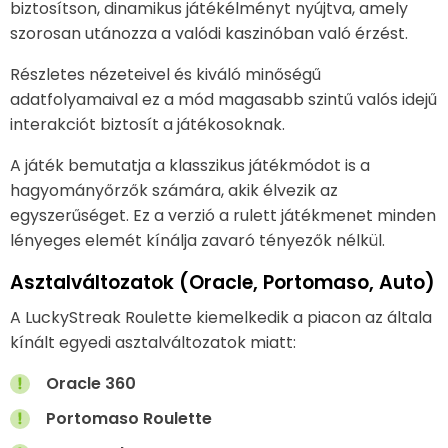
biztosítson, dinamikus játékélményt nyújtva, amely
szorosan utánozza a valódi kaszinóban való érzést.
Részletes nézeteivel és kiváló minőségű
adatfolyamaival ez a mód magasabb szintű valós idejű
interakciót biztosít a játékosoknak.
A játék bemutatja a klasszikus játékmódot is a
hagyományőrzők számára, akik élvezik az
egyszerűséget. Ez a verzió a rulett játékmenet minden
lényeges elemét kínálja zavaró tényezők nélkül.
Asztalváltozatok (Oracle, Portomaso, Auto)
A LuckyStreak Roulette kiemelkedik a piacon az általa
kínált egyedi asztalváltozatok miatt:
Oracle 360
Portomaso Roulette