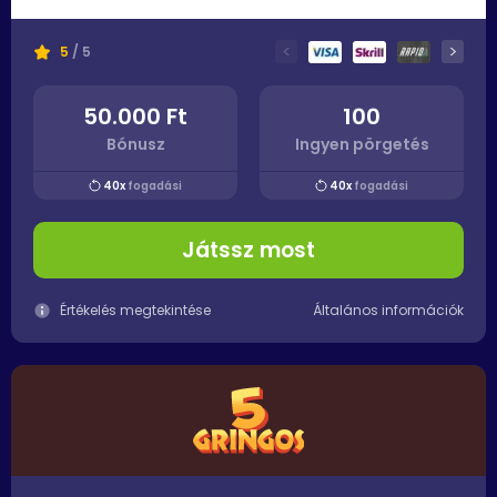
kaszinó játék legfontosabb részleteiről számolunk be.
<
>
5
/ 5
50.000 Ft
100
Bónusz
Ingyen pörgetés
40x
fogadási
40x
fogadási
Játssz most
Értékelés megtekintése
Általános információk