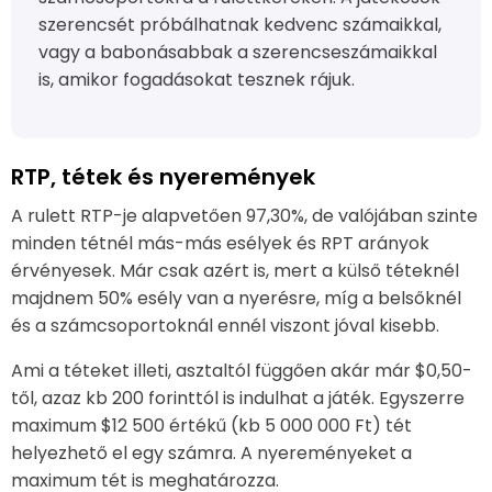
szerencsét próbálhatnak kedvenc számaikkal,
vagy a babonásabbak a szerencseszámaikkal
is, amikor fogadásokat tesznek rájuk.
RTP, tétek és nyeremények
A rulett RTP-je alapvetően 97,30%, de valójában szinte
minden tétnél más-más esélyek és RPT arányok
érvényesek. Már csak azért is, mert a külső téteknél
majdnem 50% esély van a nyerésre, míg a belsőknél
és a számcsoportoknál ennél viszont jóval kisebb.
Ami a téteket illeti, asztaltól függően akár már $0,50-
től, azaz kb 200 forinttól is indulhat a játék. Egyszerre
maximum $12 500 értékű (kb 5 000 000 Ft) tét
helyezhető el egy számra. A nyereményeket a
maximum tét is meghatározza.