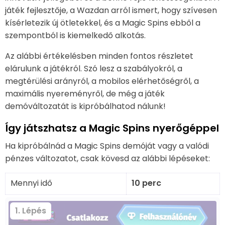
játék fejlesztője, a Wazdan arról ismert, hogy szívesen
kísérletezik új ötletekkel, és a Magic Spins ebből a
szempontból is kiemelkedő alkotás.
Az alábbi értékelésben minden fontos részletet
elárulunk a játékról. Szó lesz a szabályokról, a
megtérülési arányról, a mobilos elérhetőségről, a
maximális nyereményről, de még a játék
demóváltozatát is kipróbálhatod nálunk!
Így játszhatsz a Magic Spins nyerőgéppel
Ha kipróbálnád a Magic Spins demóját vagy a valódi
pénzes változatot, csak kövesd az alábbi lépéseket:
Mennyi idő
10 perc
1. Lépés