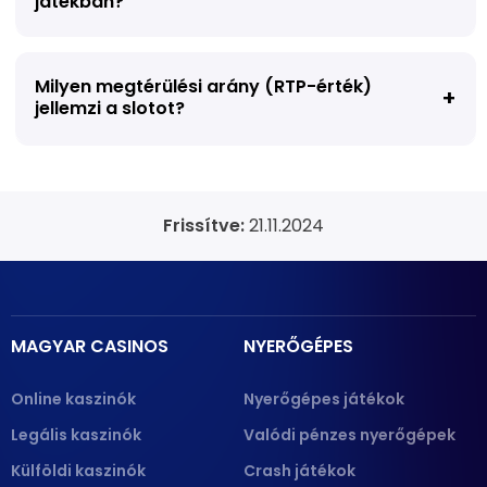
játékban?
Milyen megtérülési arány (RTP-érték)
jellemzi a slotot?
Frissítve:
21.11.2024
MAGYAR CASINOS
NYERŐGÉPES
Online kaszinók
Nyerőgépes játékok
Legális kaszinók
Valódi pénzes nyerőgépek
Külföldi kaszinók
Crash játékok