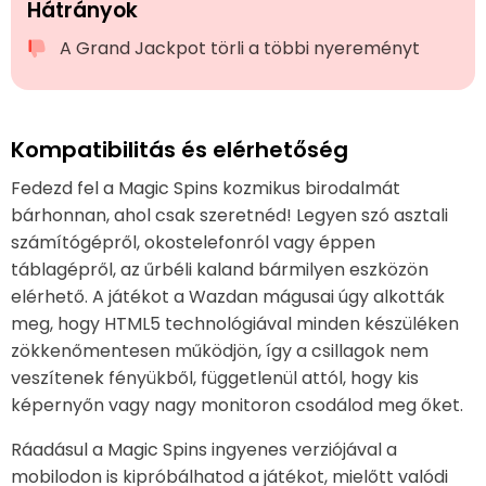
Hátrányok
A Grand Jackpot törli a többi nyereményt
Kompatibilitás és elérhetőség
Fedezd fel a Magic Spins kozmikus birodalmát
bárhonnan, ahol csak szeretnéd! Legyen szó asztali
számítógépről, okostelefonról vagy éppen
táblagépről, az űrbéli kaland bármilyen eszközön
elérhető. A játékot a Wazdan mágusai úgy alkották
meg, hogy HTML5 technológiával minden készüléken
zökkenőmentesen működjön, így a csillagok nem
veszítenek fényükből, függetlenül attól, hogy kis
képernyőn vagy nagy monitoron csodálod meg őket.
Ráadásul a Magic Spins ingyenes verziójával a
mobilodon is kipróbálhatod a játékot, mielőtt valódi