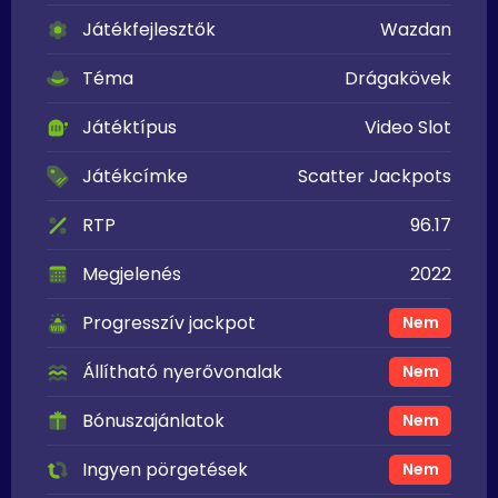
Játékfejlesztők
Wazdan
Téma
Drágakövek
Játéktípus
Video Slot
Játékcímke
Scatter Jackpots
RTP
96.17
Megjelenés
2022
Progresszív jackpot
Nem
Állítható nyerővonalak
Nem
Bónuszajánlatok
Nem
Ingyen pörgetések
Nem