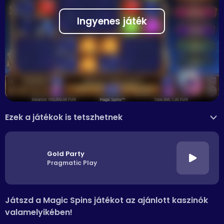
Ingyenes játék
Ezek a játékok is tetszhetnek
>
Gold Party
Pragmatic Play
Játszd a Magic Spins játékot az ajánlott kaszinók
valamelyikében!