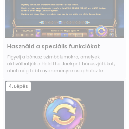
Használd a speciális funkciókat
Figyelj a bónusz szimbólumokra, amelyek
aktiválhatják a Hold the Jackpot bónuszjátékot,
ahol még több nyereményre csaphatsz le.
4. Lépés