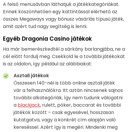
A felső menüsávban láthatjuk a játékkategóriákat.
Ennek köszönhetően egy kattintással elérhető az
összes Megaways vagy bónusz vásárlás típusú játék,
amit azért tud nagy segítség is lenni.
Egyéb Dragonia Casino játékok
Ha már bemerészkedtél a sárkány barlangjába, ne a
cél előtt fordulj meg. Csekkold le a további játékokat
is az oldalon, így például az alábbiakat:
Asztali játékok
Összesen 140-nél is több online asztali játék
vár a felhasználókra. Itt aztán nincsenek sajnos
további alkategóriák, így nem tudunk válogatni
a
blackjack
, rulett, póker, baccarat és további
játékok között – csak egyesével, hosszasan
kutatgatva, vagy a konkrét cím alapján való
kereséssel. Azért így is megéri. Mindenki meg