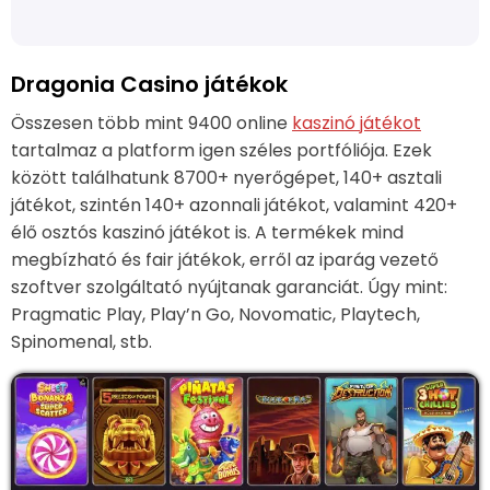
Dragonia Casino játékok
Összesen több mint 9400 online
kaszinó játékot
tartalmaz a platform igen széles portfóliója. Ezek
között találhatunk 8700+ nyerőgépet, 140+ asztali
játékot, szintén 140+ azonnali játékot, valamint 420+
élő osztós kaszinó játékot is. A termékek mind
megbízható és fair játékok, erről az iparág vezető
szoftver szolgáltató nyújtanak garanciát. Úgy mint:
Pragmatic Play, Play’n Go, Novomatic, Playtech,
Spinomenal, stb.