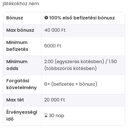
játékokhoz nem.
Bónusz
⚽️ 100% első befizetési bónusz
Max bónusz
40 000 Ft
Minimum
6000 Ft
befizetés
Minimum
2.00 (egyszeres kötésben) / 1.50
odds
(többszörös kötésben)
Forgatási
6× (befizetés + bónusz)
követelmény
Max tét
20 000 Ft
Érvényességi
⌛️ 30 nap
idő