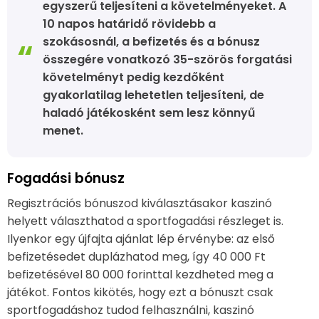
egyszerű teljesíteni a követelményeket. A
10 napos határidő rövidebb a
szokásosnál, a befizetés és a bónusz
összegére vonatkozó 35-szörös forgatási
követelményt pedig kezdőként
gyakorlatilag lehetetlen teljesíteni, de
haladó játékosként sem lesz könnyű
menet.
Fogadási bónusz
Regisztrációs bónuszod kiválasztásakor kaszinó
helyett választhatod a sportfogadási részleget is.
Ilyenkor egy újfajta ajánlat lép érvénybe: az első
befizetésedet duplázhatod meg, így 40 000 Ft
befizetésével 80 000 forinttal kezdheted meg a
játékot. Fontos kikötés, hogy ezt a bónuszt csak
sportfogadáshoz tudod felhasználni, kaszinó