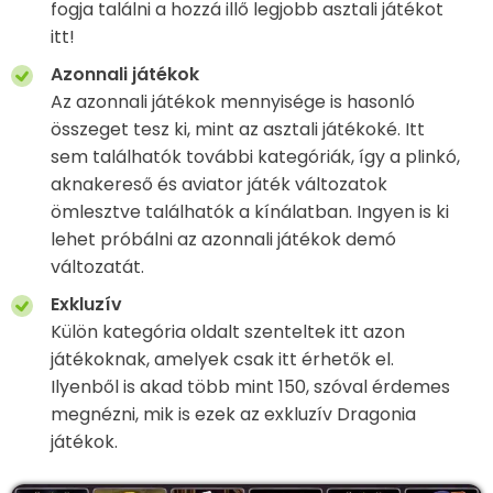
fogja találni a hozzá illő legjobb asztali játékot
itt!
Azonnali játékok
Az azonnali játékok mennyisége is hasonló
összeget tesz ki, mint az asztali játékoké. Itt
sem találhatók további kategóriák, így a plinkó,
aknakereső és aviator játék változatok
ömlesztve találhatók a kínálatban. Ingyen is ki
lehet próbálni az azonnali játékok demó
változatát.
Exkluzív
Külön kategória oldalt szenteltek itt azon
játékoknak, amelyek csak itt érhetők el.
Ilyenből is akad több mint 150, szóval érdemes
megnézni, mik is ezek az exkluzív Dragonia
játékok.