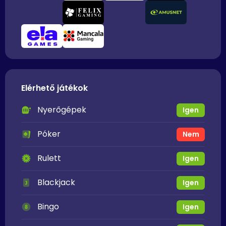
Elérhető játékok
Nyerőgépek
Igen
Póker
Nem
Rulett
Igen
Blackjack
Igen
Bingo
Igen