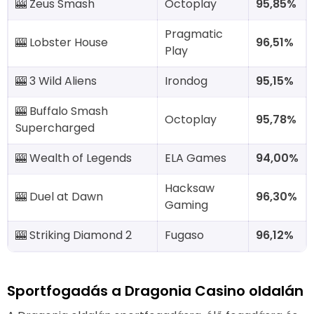
🎰 Zeus Smash
Octoplay
95,85%
Pragmatic
🎰 Lobster House
96,51%
Play
🎰 3 Wild Aliens
Irondog
95,15%
🎰 Buffalo Smash
Octoplay
95,78%
Supercharged
🎰 Wealth of Legends
ELA Games
94,00%
Hacksaw
🎰 Duel at Dawn
96,30%
Gaming
🎰 Striking Diamond 2
Fugaso
96,12%
Sportfogadás a Dragonia Casino oldalán