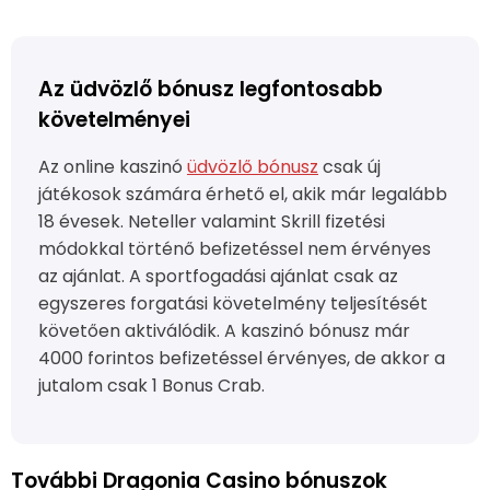
Az üdvözlő bónusz legfontosabb
követelményei
Az online kaszinó
üdvözlő bónusz
csak új
játékosok számára érhető el, akik már legalább
18 évesek. Neteller valamint Skrill fizetési
módokkal történő befizetéssel nem érvényes
az ajánlat. A sportfogadási ajánlat csak az
egyszeres forgatási követelmény teljesítését
követően aktiválódik. A kaszinó bónusz már
4000 forintos befizetéssel érvényes, de akkor a
jutalom csak 1 Bonus Crab.
További Dragonia Casino bónuszok