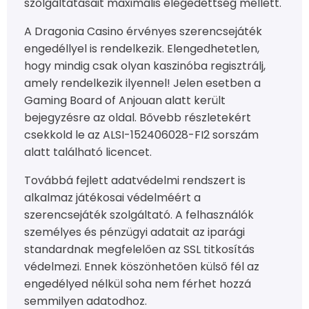
szolgáltatásait maximális elégedettség mellett.
A Dragonia Casino érvényes szerencsejáték
engedéllyel is rendelkezik. Elengedhetetlen,
hogy mindig csak olyan kaszinóba regisztrálj,
amely rendelkezik ilyennel! Jelen esetben a
Gaming Board of Anjouan alatt került
bejegyzésre az oldal. Bővebb részletekért
csekkold le az ALSI-152406028-FI2 sorszám
alatt található licencet.
Továbbá fejlett adatvédelmi rendszert is
alkalmaz játékosai védelméért a
szerencsejáték szolgáltató. A felhasználók
személyes és pénzügyi adatait az iparági
standardnak megfelelően az SSL titkosítás
védelmezi. Ennek köszönhetően külső fél az
engedélyed nélkül soha nem férhet hozzá
semmilyen adatodhoz.