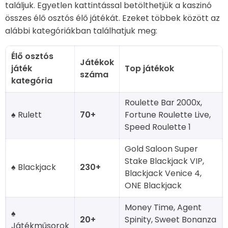
találjuk. Egyetlen kattintással betölthetjük a kaszinó
összes élő osztós élő játékát. Ezeket többek között az
alábbi kategóriákban találhatjuk meg:
Élő osztós
Játékok
játék
Top játékok
száma
kategória
Roulette Bar 2000x,
♠️ Rulett
70+
Fortune Roulette Live,
Speed Roulette 1
Gold Saloon Super
Stake Blackjack VIP,
♠️ Blackjack
230+
Blackjack Venice 4,
ONE Blackjack
Money Time, Agent
♠️
20+
Spinity, Sweet Bonanza
Játékműsorok