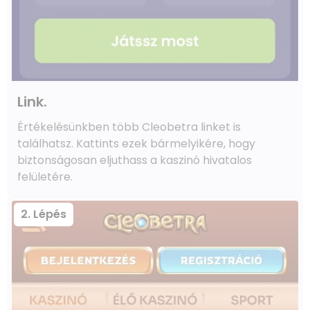
Link.
Értékelésünkben több Cleobetra linket is
találhatsz. Kattints ezek bármelyikére, hogy
biztonságosan eljuthass a kaszinó hivatalos
felületére.
2. Lépés