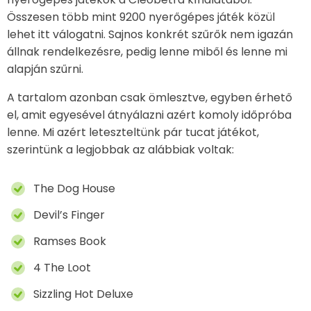
Összesen több mint 9200 nyerőgépes játék közül
lehet itt válogatni. Sajnos konkrét szűrők nem igazán
állnak rendelkezésre, pedig lenne miből és lenne mi
alapján szűrni.
A tartalom azonban csak ömlesztve, egyben érhető
el, amit egyesével átnyálazni azért komoly időpróba
lenne. Mi azért leteszteltünk pár tucat játékot,
szerintünk a legjobbak az alábbiak voltak:
The Dog House
Devil’s Finger
Ramses Book
4 The Loot
Sizzling Hot Deluxe