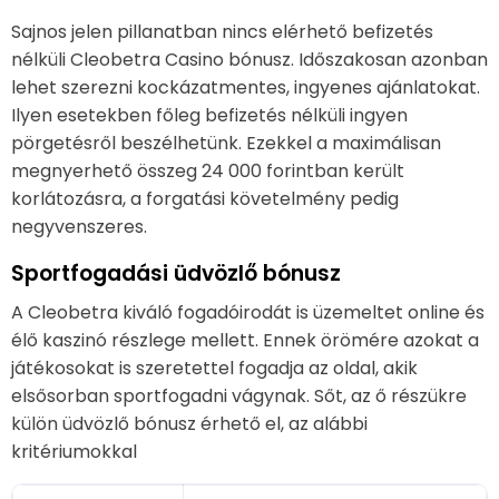
Sajnos jelen pillanatban nincs elérhető befizetés
nélküli Cleobetra Casino bónusz. Időszakosan azonban
lehet szerezni kockázatmentes, ingyenes ajánlatokat.
Ilyen esetekben főleg befizetés nélküli ingyen
pörgetésről beszélhetünk. Ezekkel a maximálisan
megnyerhető összeg 24 000 forintban került
korlátozásra, a forgatási követelmény pedig
negyvenszeres.
Sportfogadási üdvözlő bónusz
A Cleobetra kiváló fogadóirodát is üzemeltet online és
élő kaszinó részlege mellett. Ennek örömére azokat a
játékosokat is szeretettel fogadja az oldal, akik
elsősorban sportfogadni vágynak. Sőt, az ő részükre
külön üdvözlő bónusz érhető el, az alábbi
kritériumokkal