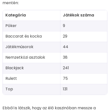
mentén:
Kategória
Játékok száma
Póker
9
Baccarat és kocka
29
Játékműsorok
44
Nemzetközi asztalok
38
Blackjack
241
Rulett
75
Top
131
Ebből is látszik, hogy az élő kaszinóban messze a