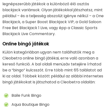
legnépszerűbb játékok a különböző élő osztós
blackjack variánsok. Olyan játékokkal játszhatsz, mint
például – és a teljesség abszolút igénye nélkül – a One
Blackjack, a Super Boost Blackjack VIP, a Gold Saloon
Free Bet Blackjack 1 Live, vagy épp a Classic Sports
Blackjack Live Commentary.
Online bingó játékok
Külön kategóriában ugyan nem találhatók meg a
Cleobetra online bingó játékai, erre való azonban a
kereső funkció. A bal oldali menüsáv tetejére írhatod
be a “bingo” kulcsszót. Erre több mint 65 találatot ad
ki az oldal. Többek között például az alábbi internetes
bingó játékokat is játszhatod a Cleobetra oldalán:
Baile Funk Bingo
Aqua Boutique Bingo