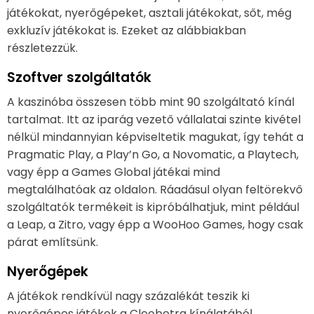
játékokat, nyerőgépeket, asztali játékokat, sőt, még
exkluzív játékokat is. Ezeket az alábbiakban
részletezzük.
Szoftver szolgáltatók
A kaszinóba összesen több mint 90 szolgáltató kínál
tartalmat. Itt az iparág vezető vállalatai szinte kivétel
nélkül mindannyian képviseltetik magukat, így tehát a
Pragmatic Play, a Play’n Go, a Novomatic, a Playtech,
vagy épp a Games Global játékai mind
megtalálhatóak az oldalon. Ráadásul olyan feltörekvő
szolgáltatók termékeit is kipróbálhatjuk, mint például
a Leap, a Zitro, vagy épp a WooHoo Games, hogy csak
párat említsünk.
Nyerőgépek
A játékok rendkívül nagy százalékát teszik ki
nyerőgépes játékok a Cleobetra kínálatából.