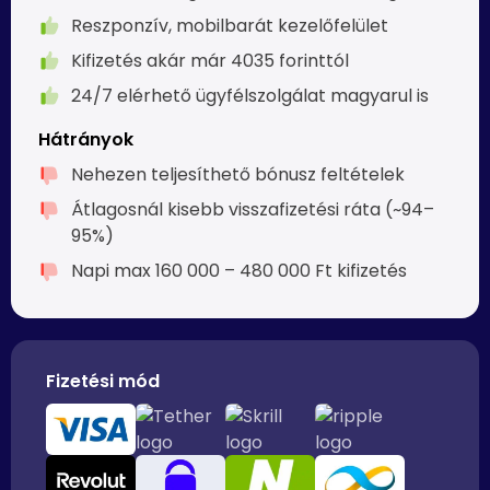
Reszponzív, mobilbarát kezelőfelület
Kifizetés akár már 4035 forinttól
24/7 elérhető ügyfélszolgálat magyarul is
Hátrányok
Nehezen teljesíthető bónusz feltételek
Átlagosnál kisebb visszafizetési ráta (~94–
95%)
Napi max 160 000 – 480 000 Ft kifizetés
Fizetési mód