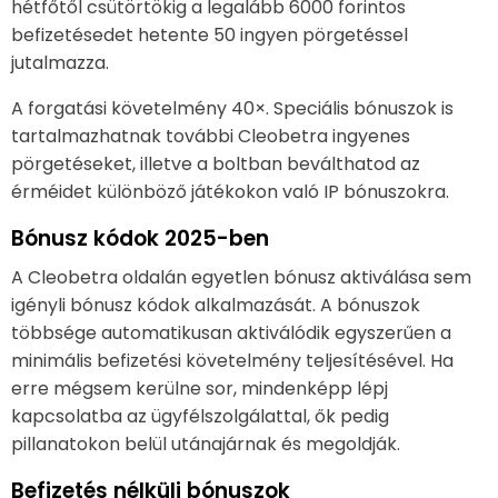
hétfőtől csütörtökig a legalább 6000 forintos
befizetésedet hetente 50 ingyen pörgetéssel
jutalmazza.
A forgatási követelmény 40×. Speciális bónuszok is
tartalmazhatnak további Cleobetra ingyenes
pörgetéseket, illetve a boltban beválthatod az
érméidet különböző játékokon való IP bónuszokra.
Bónusz kódok 2025-ben
A Cleobetra oldalán egyetlen bónusz aktiválása sem
igényli bónusz kódok alkalmazását. A bónuszok
többsége automatikusan aktiválódik egyszerűen a
minimális befizetési követelmény teljesítésével. Ha
erre mégsem kerülne sor, mindenképp lépj
kapcsolatba az ügyfélszolgálattal, ők pedig
pillanatokon belül utánajárnak és megoldják.
Befizetés nélküli bónuszok