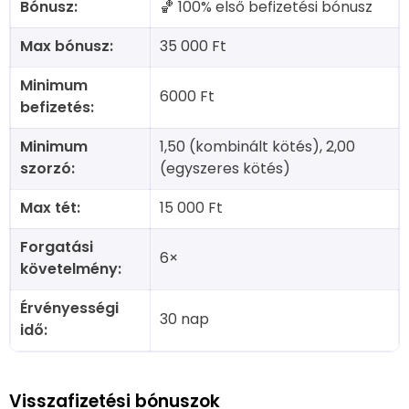
Bónusz:
🏀 100% első befizetési bónusz
Max bónusz:
35 000 Ft
Minimum
6000 Ft
befizetés:
Minimum
1,50 (kombinált kötés), 2,00
szorzó:
(egyszeres kötés)
Max tét:
15 000 Ft
Forgatási
6×
követelmény:
Érvényességi
30 nap
idő:
Visszafizetési bónuszok