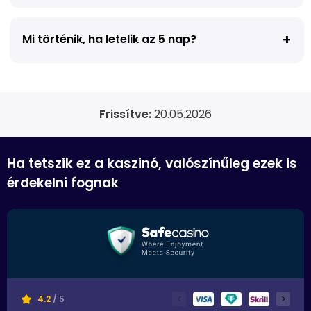
Mi történik, ha letelik az 5 nap?
Frissítve:
20.05.2026
Ha tetszik ez a kaszinó, valószínűleg ezek is
érdekelni fognak
<
>
4.2
/ 5