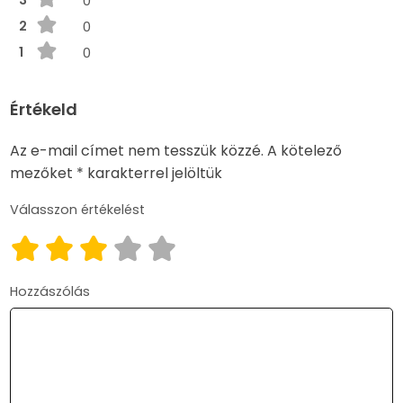
0
2
0
1
0
Értékeld
Az e-mail címet nem tesszük közzé.
A kötelező
mezőket
*
karakterrel jelöltük
Válasszon értékelést
Hozzászólás