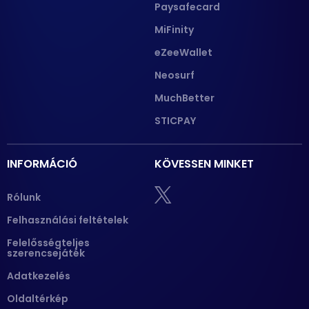
Paysafecard
MiFinity
eZeeWallet
Neosurf
MuchBetter
STICPAY
INFORMÁCIÓ
KÖVESSEN MINKET
Rólunk
Felhasználási feltételek
Felelősségteljes
szerencsejáték
Adatkezelés
Oldaltérkép