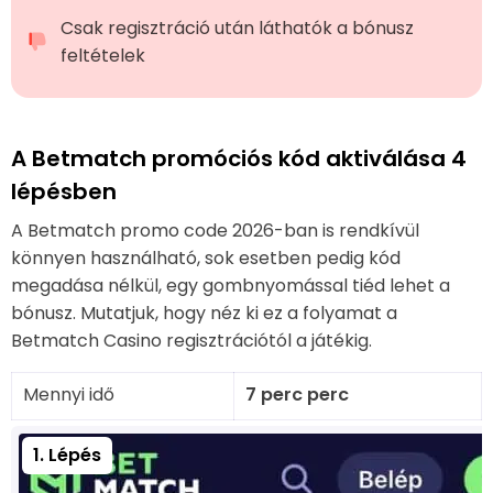
Csak regisztráció után láthatók a bónusz
feltételek
A Betmatch promóciós kód aktiválása 4
lépésben
A
Betmatch promo code 2026
-ban is rendkívül
könnyen használható, sok esetben pedig kód
megadása nélkül, egy gombnyomással tiéd lehet a
bónusz. Mutatjuk, hogy néz ki ez a folyamat a
Betmatch Casino regisztrációtól
a játékig.
Mennyi idő
7 perc perc
1. Lépés