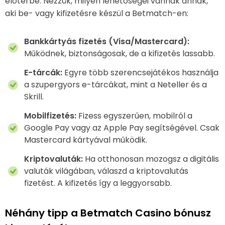
előtérbe. Nézzük, milyen lehetőségei vannak annak,
aki be- vagy kifizetésre készül a Betmatch-en:
Bankkártyás fizetés (Visa/Mastercard):
Működnek, biztonságosak, de a kifizetés lassabb.
E-tárcák:
Egyre több szerencsejátékos használja
a szupergyors e-tárcákat, mint a Neteller és a
Skrill.
Mobilfizetés:
Fizess egyszerűen, mobilról a
Google Pay vagy az Apple Pay segítségével. Csak
Mastercard kártyával működik.
Kriptovaluták:
Ha otthonosan mozogsz a digitális
valuták világában, válaszd a kriptovalutás
fizetést. A kifizetés így a leggyorsabb.
Néhány tipp a Betmatch Casino bónusz