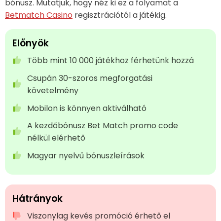
bónusz. Mutatjuk, hogy néz ki ez a folyamat a
Betmatch Casino
regisztrációtól a játékig.
Előnyök
Több mint 10 000 játékhoz férhetünk hozzá
Csupán 30-szoros megforgatási
követelmény
Mobilon is könnyen aktiválható
A kezdőbónusz Bet Match promo code
nélkül elérhető
Magyar nyelvű bónuszleírások
Hátrányok
Viszonylag kevés promóció érhető el