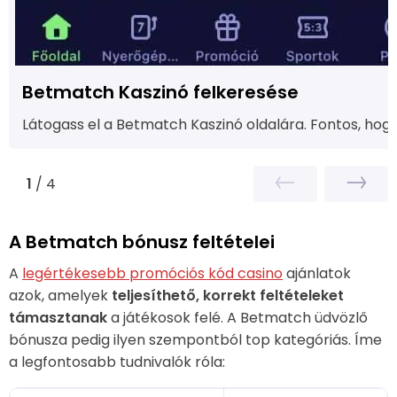
Betmatch Kaszinó felkeresése
Látogass el a Betmatch Kaszinó oldalára. Fontos, hogy 
1
/ 4
A Betmatch bónusz feltételei
A
legértékesebb promóciós kód casino
ajánlatok
azok, amelyek
teljesíthető, korrekt feltételeket
támasztanak
a játékosok felé. A Betmatch üdvözlő
bónusza pedig ilyen szempontból top kategóriás. Íme
a legfontosabb tudnivalók róla: