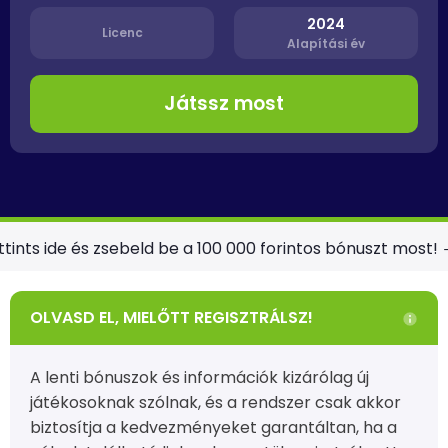
2024
Licenc
Alapítási év
Játssz most
ttints ide és zsebeld be a 100 000 forintos bónuszt most!
OLVASD EL, MIELŐTT REGISZTRÁLSZ!
A lenti bónuszok és információk kizárólag új
játékosoknak szólnak, és a rendszer csak akkor
biztosítja a kedvezményeket garantáltan, ha a