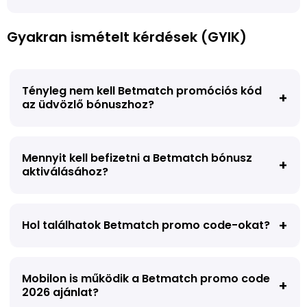
Gyakran ismételt kérdések (GYIK)
Tényleg nem kell Betmatch promóciós kód
az üdvözlő bónuszhoz?
Mennyit kell befizetni a Betmatch bónusz
aktiválásához?
Hol találhatok Betmatch promo code-okat?
Mobilon is működik a Betmatch promo code
2026 ajánlat?