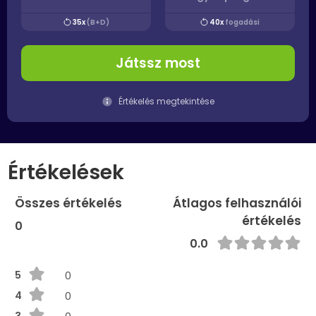
35x
(B+D)
40x
fogadási
Játssz most
Értékelés megtekintése
Értékelések
Összes értékelés
Átlagos felhasználói
értékelés
0
0.0
5
0
4
0
3