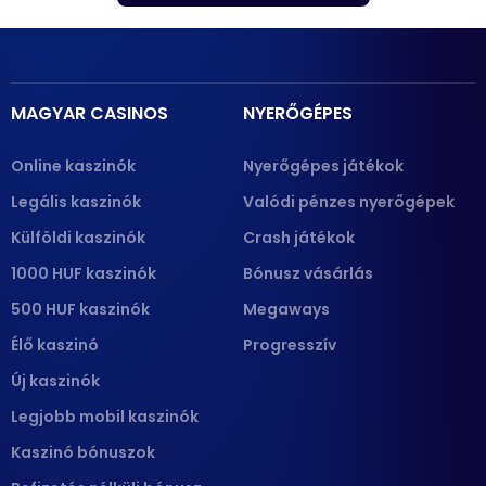
MAGYAR CASINOS
NYERŐGÉPES
Online kaszinók
Nyerőgépes játékok
Legális kaszinók
Valódi pénzes nyerőgépek
Külföldi kaszinók
Crash játékok
1000 HUF kaszinók
Bónusz vásárlás
500 HUF kaszinók
Megaways
Élő kaszinó
Progresszív
Új kaszinók
Legjobb mobil kaszinók
Kaszinó bónuszok