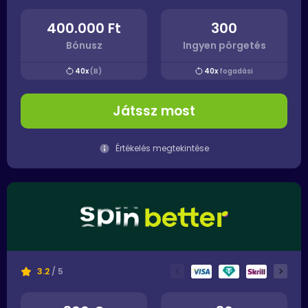
400.000 Ft
300
Bónusz
Ingyen pörgetés
40x
(B)
40x
fogadási
Játssz most
Értékelés megtekintése
<
>
3.2
/ 5