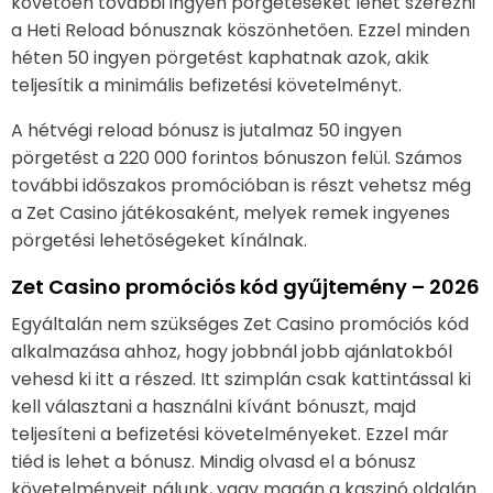
követően további ingyen pörgetéseket lehet szerezni
a Heti Reload bónusznak köszönhetően. Ezzel minden
héten 50 ingyen pörgetést kaphatnak azok, akik
teljesítik a minimális befizetési követelményt.
A hétvégi reload bónusz is jutalmaz 50 ingyen
pörgetést a 220 000 forintos bónuszon felül. Számos
további időszakos promócióban is részt vehetsz még
a Zet Casino játékosaként, melyek remek ingyenes
pörgetési lehetőségeket kínálnak.
Zet Casino promóciós kód gyűjtemény – 2026
Egyáltalán nem szükséges Zet Casino promóciós kód
alkalmazása ahhoz, hogy jobbnál jobb ajánlatokból
vehesd ki itt a részed. Itt szimplán csak kattintással ki
kell választani a használni kívánt bónuszt, majd
teljesíteni a befizetési követelményeket. Ezzel már
tiéd is lehet a bónusz. Mindig olvasd el a bónusz
követelményeit nálunk, vagy magán a kaszinó oldalán.