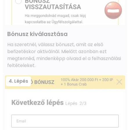
Bónusz kiválasztása
Ha szeretnél, válassz bónuszt, amit az első
befizetéskor aktiválnál. Mielőtt azonban ezt
megtennéd, mindenképp olvasd el a felhasználási
feltételeket.
4. Lépés