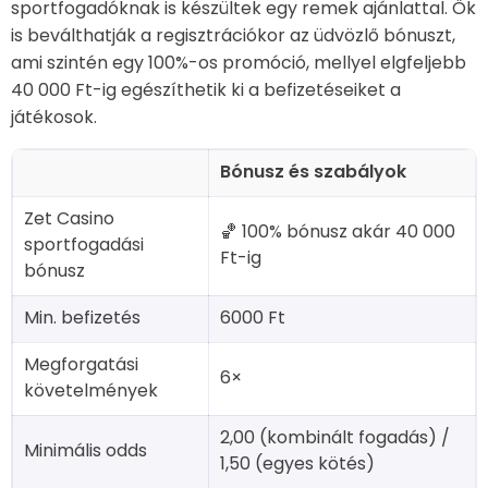
sportfogadóknak is készültek egy remek ajánlattal. Ők
is beválthatják a regisztrációkor az üdvözlő bónuszt,
ami szintén egy 100%-os promóció, mellyel elgfeljebb
40 000 Ft-ig egészíthetik ki a befizetéseiket a
játékosok.
Bónusz és szabályok
Zet Casino
🏀 100% bónusz akár 40 000
sportfogadási
Ft-ig
bónusz
Min. befizetés
6000 Ft
Megforgatási
6×
követelmények
2,00 (kombinált fogadás) /
Minimális odds
1,50 (egyes kötés)