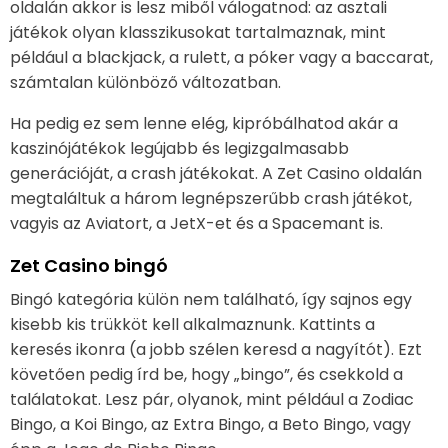
oldalán akkor is lesz miből válogatnod: az asztali
játékok olyan klasszikusokat tartalmaznak, mint
például a blackjack, a rulett, a póker vagy a baccarat,
számtalan különböző változatban.
Ha pedig ez sem lenne elég, kipróbálhatod akár a
kaszinójátékok legújabb és legizgalmasabb
generációját, a crash játékokat. A Zet Casino oldalán
megtaláltuk a három legnépszerűbb crash játékot,
vagyis az Aviatort, a JetX-et és a Spacemant is.
Zet Casino bingó
Bingó kategória külön nem található, így sajnos egy
kisebb kis trükköt kell alkalmaznunk. Kattints a
keresés ikonra (a jobb szélen keresd a nagyítót). Ezt
követően pedig írd be, hogy „bingo”, és csekkold a
találatokat. Lesz pár, olyanok, mint például a Zodiac
Bingo, a Koi Bingo, az Extra Bingo, a Beto Bingo, vagy