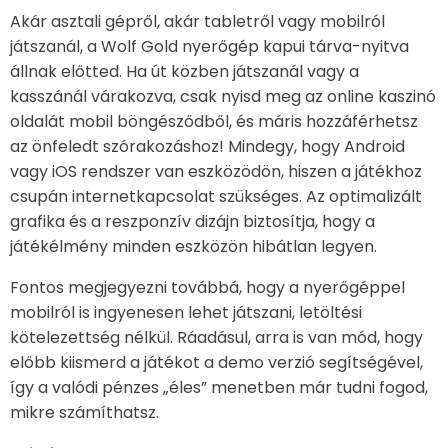
Akár asztali gépről, akár tabletről vagy mobilról
játszanál, a Wolf Gold nyerőgép kapui tárva-nyitva
állnak előtted. Ha út közben játszanál vagy a
kasszánál várakozva, csak nyisd meg az online kaszinó
oldalát mobil böngésződből, és máris hozzáférhetsz
az önfeledt szórakozáshoz! Mindegy, hogy Android
vagy iOS rendszer van eszközödön, hiszen a játékhoz
csupán internetkapcsolat szükséges. Az optimalizált
grafika és a reszponzív dizájn biztosítja, hogy a
játékélmény minden eszközön hibátlan legyen.
Fontos megjegyezni továbbá, hogy a nyerőgéppel
mobilról is ingyenesen lehet játszani, letöltési
kötelezettség nélkül. Ráadásul, arra is van mód, hogy
előbb kiismerd a játékot a demo verzió segítségével,
így a valódi pénzes „éles” menetben már tudni fogod,
mikre számíthatsz.