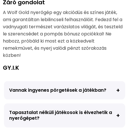
Záró gondolat
A Wolf Gold nyerőgép egy akciódús és színes játék,
ami garantáltan lebilincseli felhasználóit. Fedezd fel a
vadnyugati természet varázslatos világát, és teszteld
le szerencsédet a pompás bónusz opciókkal! Ne
habozz, próbáld ki most ezt a közkedvelt
remekművet, és nyerj valódi pénzt szórakozás
közben!
GY.I.K
Vannak ingyenes pörgetések a játékban?
Tapasztalat nélküli játékosok is élvezhetik a
nyerőgépet?