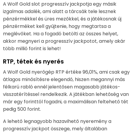
A Wolf Gold slot progresszív jackpotja egy másik
izgalmas adalék, ami alatt a tárcsák tele lesznek
pénzérmékkel és üres mezőkkel, és a játékosnak új
pénzérméket kell gyűjtenie, hogy megtartsa a
meglévőket. Ha a fogadó betölti az összes helyet,
akkor megnyeri a progresszív jackpotot, amely akár
több millió forint is lehet!
RTP, tétek és nyerés
A Wolf Gold nyerőgép RTP értéke 96,01%, ami csak egy
átlagos minősítésre elegendő, hiszen megannyi más
félkarú rabló ennél jelentősen magasabb játékos-
visszatérítéssel rendelkezik. A játékban lehetőség van
már egy forinttól fogadni, a maximálisan feltehető tét
pedig 500 forint.
A lehető legnagyobb hazavihető nyeremény a
progresszív jackpot összege, mely általában