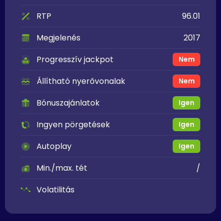
RTP
96.01
Megjelenés
2017
Progresszív jackpot
Nem
Állítható nyerővonalak
Nem
Bónuszajánlatok
Igen
Ingyen pörgetések
Igen
Autoplay
Igen
Min./max. tét
/
Volatilitás