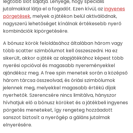
legtöbb slot sajátja. Lényege, hogy speciális
jutalmakkal látja el a fogadót. Ezen kívül, az
ingyenes
pörgetések
, melyek a játékon belül aktiválódnak,
nagyszerű lehetőséget kínálnak értékesebb nyerő
kombinációk kipörgetésére.
A bónusz körök feloldásához általában három vagy
több scatter szimbólumot kell összeszedni. Ha ez
sikerült, akkor a játék az alapjátékához képest több
nyerési opcióval és magasabb nyereményekkel
ajándékoz meg. A free spin menetek során a középső
három tárcsa összeolvad, és óriási szimbólumok
jelennek meg, melyekkel magasabb értékű díjak
nyerhetők. Szerencsére nincs limitálva, hányszor
hívhatjuk elő a bónusz köröket és a játékbeli ingyenes
pörgetés meneteket, így rengeteg hozzáadott
sanszot biztosít a nyerőgép a gáláns jutalmak
elnyerésére.