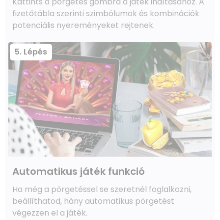
Kattints a pörgetés gombra a játék indításához. A
fizetőtábla szerinti szimbólumok és kombinációk
potenciális nyereményeket rejtenek.
5. Lépés
Automatikus játék funkció
Ha még a pörgetéssel se szeretnél foglalkozni,
beállíthatod, hány automatikus pörgetést
végezzen el a játék.