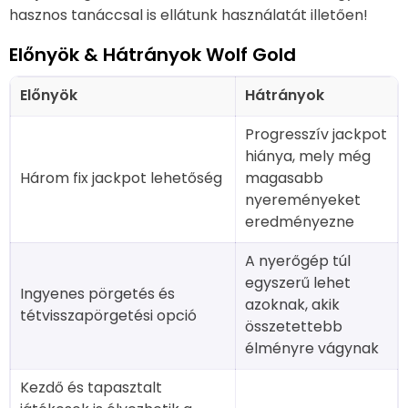
hasznos tanáccsal is ellátunk használatát illetően!
Előnyök & Hátrányok Wolf Gold
Előnyök
Hátrányok
Progresszív jackpot
hiánya, mely még
Három fix jackpot lehetőség
magasabb
nyereményeket
eredményezne
A nyerőgép túl
egyszerű lehet
Ingyenes pörgetés és
azoknak, akik
tétvisszapörgetési opció
összetettebb
élményre vágynak
Kezdő és tapasztalt