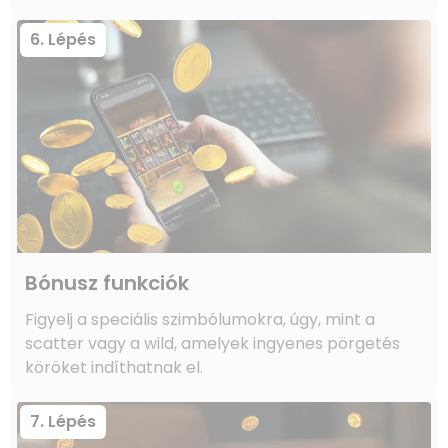
6. Lépés
Bónusz funkciók
Figyelj a speciális szimbólumokra, úgy, mint a
scatter vagy a wild, amelyek ingyenes pörgetés
köröket indíthatnak el.
7. Lépés