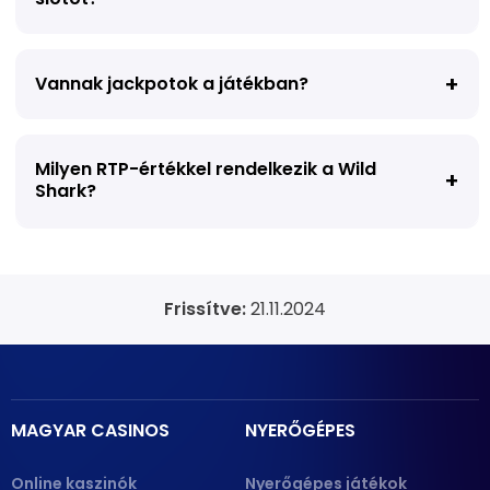
Vannak jackpotok a játékban?
Milyen RTP-értékkel rendelkezik a Wild
Shark?
Frissítve:
21.11.2024
MAGYAR CASINOS
NYERŐGÉPES
Online kaszinók
Nyerőgépes játékok