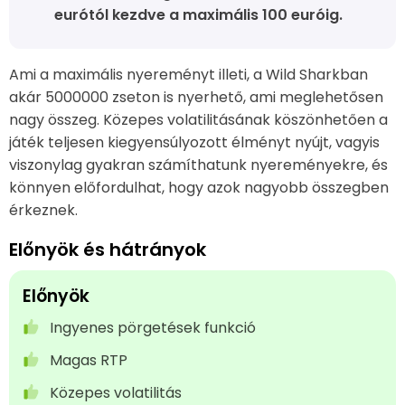
eurótól kezdve a maximális 100 euróig.
Ami a maximális nyereményt illeti, a Wild Sharkban
akár 5000000 zseton is nyerhető, ami meglehetősen
nagy összeg. Közepes volatilitásának köszönhetően a
játék teljesen kiegyensúlyozott élményt nyújt, vagyis
viszonylag gyakran számíthatunk nyereményekre, és
könnyen előfordulhat, hogy azok nagyobb összegben
érkeznek.
Előnyök és hátrányok
Előnyök
Ingyenes pörgetések funkció
Magas RTP
Közepes volatilitás