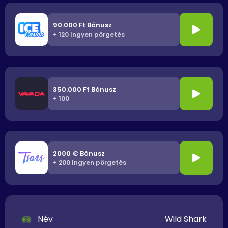
90.000 Ft Bónusz
+ 120 Ingyen pörgetés
350.000 Ft Bónusz
+ 100
2000 € Bónusz
+ 200 Ingyen pörgetés
Név
Wild Shark