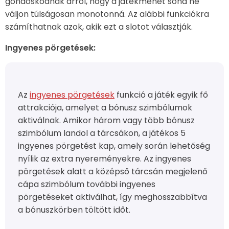
gondoskodnak arról, hogy a játékmenet soha ne
váljon túlságosan monotonná. Az alábbi funkciókra
számíthatnak azok, akik ezt a slotot választják.
Ingyenes pörgetések:
Az
ingyenes pörgetések
funkció a játék egyik fő
attrakciója, amelyet a bónusz szimbólumok
aktiválnak. Amikor három vagy több bónusz
szimbólum landol a tárcsákon, a játékos 5
ingyenes pörgetést kap, amely során lehetőség
nyílik az extra nyereményekre. Az ingyenes
pörgetések alatt a középső tárcsán megjelenő
cápa szimbólum további ingyenes
pörgetéseket aktiválhat, így meghosszabbítva
a bónuszkörben töltött időt.