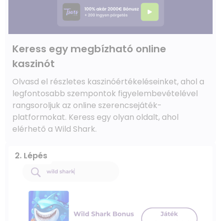
Keress egy megbízható online
kaszinót
Olvasd el részletes kaszinóértékeléseinket, ahol a
legfontosabb szempontok figyelembevételével
rangsoroljuk az online szerencsejáték-
platformokat. Keress egy olyan oldalt, ahol
elérhető a Wild Shark.
2. Lépés