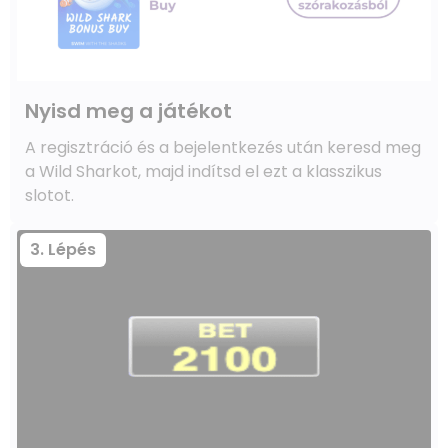
Nyisd meg a játékot
A regisztráció és a bejelentkezés után keresd meg
a Wild Sharkot, majd indítsd el ezt a klasszikus
slotot.
3. Lépés