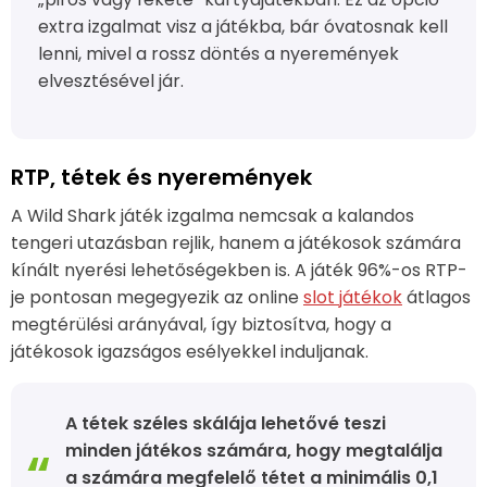
extra izgalmat visz a játékba, bár óvatosnak kell
lenni, mivel a rossz döntés a nyeremények
elvesztésével jár.
RTP, tétek és nyeremények
A Wild Shark játék izgalma nemcsak a kalandos
tengeri utazásban rejlik, hanem a játékosok számára
kínált nyerési lehetőségekben is. A játék 96%-os RTP-
je pontosan megegyezik az online
slot játékok
átlagos
megtérülési arányával, így biztosítva, hogy a
játékosok igazságos esélyekkel induljanak.
A tétek széles skálája lehetővé teszi
minden játékos számára, hogy megtalálja
a számára megfelelő tétet a minimális 0,1