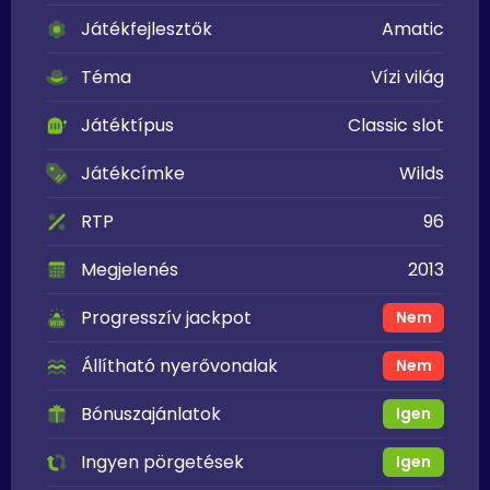
Játékfejlesztők
Amatic
Téma
Vízi világ
Játéktípus
Classic slot
Játékcímke
Wilds
RTP
96
Megjelenés
2013
Progresszív jackpot
Nem
Állítható nyerővonalak
Nem
Bónuszajánlatok
Igen
Ingyen pörgetések
Igen