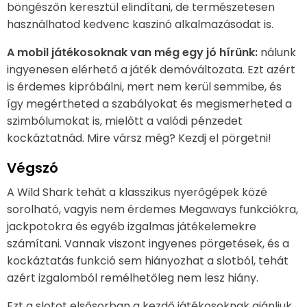
böngészőn keresztül elindítani, de természetesen
használhatod kedvenc kaszinó alkalmazásodat is.
A mobil játékosoknak van még egy jó hírünk:
nálunk
ingyenesen elérhető a játék demóváltozata. Ezt azért
is érdemes kipróbálni, mert nem kerül semmibe, és
így megértheted a szabályokat és megismerheted a
szimbólumokat is, mielőtt a valódi pénzedet
kockáztatnád. Mire vársz még? Kezdj el pörgetni!
Végszó
A Wild Shark tehát a klasszikus nyerőgépek közé
sorolható, vagyis nem érdemes Megaways funkciókra,
jackpotokra és egyéb izgalmas játékelemekre
számítani. Vannak viszont ingyenes pörgetések, és a
kockáztatás funkció sem hiányozhat a slotból, tehát
azért izgalomból remélhetőleg nem lesz hiány.
Ezt a slotot elsősorban a kezdő játékosoknak ajánljuk,