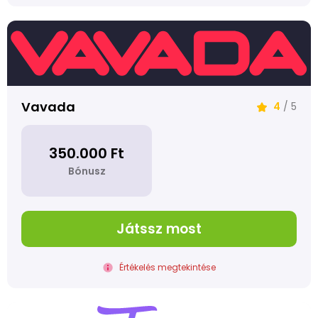
Vavada
4
/ 5
350.000 Ft
Bónusz
Játssz most
Értékelés megtekintése