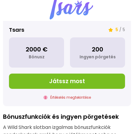
Tsars
5
/ 5
2000 €
200
Bónusz
Ingyen pörgetés
Játssz most
Értékelés megtekintése
Bónuszfunkciók és ingyen pörgetések
A Wild Shark slotban izgalmas bónuszfunkciók