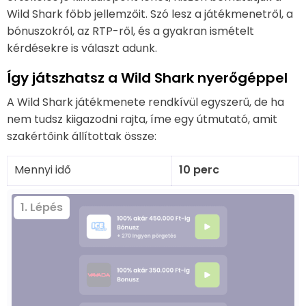
Wild Shark főbb jellemzőit. Szó lesz a játékmenetről, a
bónuszokról, az RTP-ről, és a gyakran ismételt
kérdésekre is választ adunk.
Így játszhatsz a Wild Shark nyerőgéppel
A Wild Shark játékmenete rendkívül egyszerű, de ha
nem tudsz kiigazodni rajta, íme egy útmutató, amit
szakértőink állítottak össze:
Mennyi idő
10 perc
1. Lépés