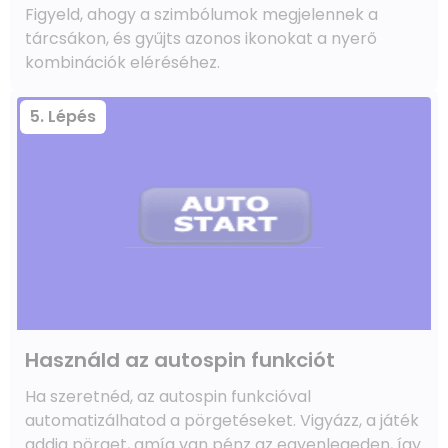
Figyeld, ahogy a szimbólumok megjelennek a
tárcsákon, és gyűjts azonos ikonokat a nyerő
kombinációk eléréséhez.
5. Lépés
Használd az autospin funkciót
Ha szeretnéd, az autospin funkcióval
automatizálhatod a pörgetéseket. Vigyázz, a játék
addig pörget, amíg van pénz az egyenlegeden, így