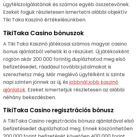
ügyfélszolgálatának és számos egyéb összetevőnek.
Ezeket fogjuk részletesen ismertetni alábbi objektív
Tiki Taka Kaszinó értékelésünkben.
TikiTaka Casino bónuszok
A Tiki Taka Kaszinó játékosai számos magyar casino
bonus ajánlatból vehetik ki a részüket. Új játékosként
rögtön akár 200 000 forintig duplázhatod meg első
befizetésedet, ráadásul további jutalmakat is
szerezhetsz még. Már meglévő ügyfélként is szinte
napi szinten jönnek az új, és
jobbnál jobb kaszinó
ajánlatok
. Ezeket ismertetjük részletesen az alábbi
néhány bekezdésben.
TikiTaka Casino regisztrációs bónusz
A TikiTaka Casino regisztrációs bónusz ajánlatával első
befizetésedet duplázhatod meg. Ennek köszönhetően
200 000 forint befizetését követően 400 000 forint