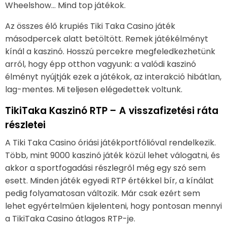
Wheelshow… Mind top játékok.
Az összes élő krupiés Tiki Taka Casino játék
másodpercek alatt betöltött. Remek játékélményt
kínál a kaszinó. Hosszú percekre megfeledkezhetünk
arról, hogy épp otthon vagyunk: a valódi kaszinó
élményt nyújtják ezek a játékok, az interakció hibátlan,
lag-mentes. Mi teljesen elégedettek voltunk.
TikiTaka Kaszinó RTP – A visszafizetési ráta
részletei
A Tiki Taka Casino óriási játékportfólióval rendelkezik.
Több, mint 9000 kaszinó játék közül lehet válogatni, és
akkor a sportfogadási részlegről még egy szó sem
esett. Minden játék egyedi RTP értékkel bír, a kínálat
pedig folyamatosan változik. Már csak ezért sem
lehet egyértelműen kijelenteni, hogy pontosan mennyi
a TikiTaka Casino átlagos RTP-je.