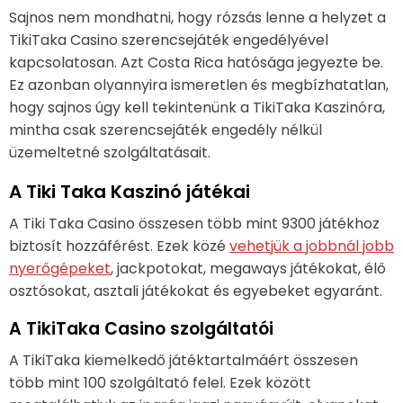
Sajnos nem mondhatni, hogy rózsás lenne a helyzet a
TikiTaka Casino szerencsejáték engedélyével
kapcsolatosan. Azt Costa Rica hatósága jegyezte be.
Ez azonban olyannyira ismeretlen és megbízhatatlan,
hogy sajnos úgy kell tekintenünk a TikiTaka Kaszinóra,
mintha csak szerencsejáték engedély nélkül
üzemeltetné szolgáltatásait.
A Tiki Taka Kaszinó játékai
A Tiki Taka Casino összesen több mint 9300 játékhoz
biztosít hozzáférést. Ezek közé
vehetjük a jobbnál jobb
nyerőgépeket
, jackpotokat, megaways játékokat, élő
osztósokat, asztali játékokat és egyebeket egyaránt.
A TikiTaka Casino szolgáltatói
A TikiTaka kiemelkedő játéktartalmáért összesen
több mint 100 szolgáltató felel. Ezek között