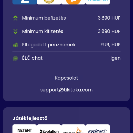
Minimum befizetés
3.890 HUF
Minimum kifizetés
3.890 HUF
Elfogadott pénznemek
EUR, HUF
ÉLŐ chat
Igen
Kapcsolat
support@tikitaka.com
Játékfejlesztő