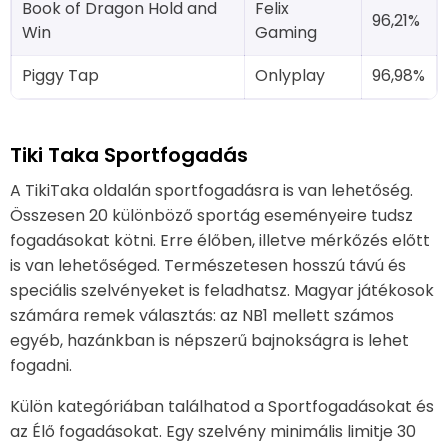
Book of Dragon Hold and
Felix
96,21%
Win
Gaming
Piggy Tap
Onlyplay
96,98%
Tiki Taka Sportfogadás
A TikiTaka oldalán sportfogadásra is van lehetőség.
Összesen 20 különböző sportág eseményeire tudsz
fogadásokat kötni. Erre élőben, illetve mérkőzés előtt
is van lehetőséged. Természetesen hosszú távú és
speciális szelvényeket is feladhatsz. Magyar játékosok
számára remek választás: az NB1 mellett számos
egyéb, hazánkban is népszerű bajnokságra is lehet
fogadni.
Külön kategóriában találhatod a Sportfogadásokat és
az Élő fogadásokat. Egy szelvény minimális limitje 30