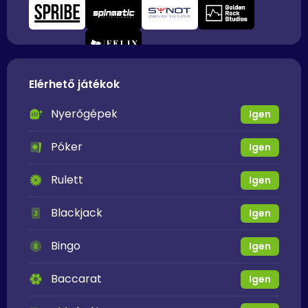
Elérhető játékok
Nyerőgépek
Igen
Póker
Igen
Rulett
Igen
Blackjack
Igen
Bingo
Igen
Baccarat
Igen