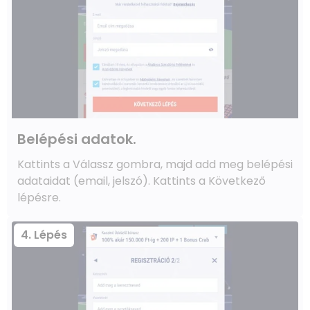
Belépési adatok.
Kattints a Válassz gombra, majd add meg belépési
adataidat (email, jelszó). Kattints a Következő
lépésre.
4. Lépés