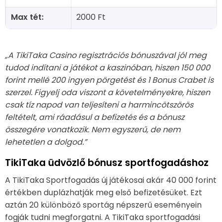
Max tét:
2000 Ft
„A TikiTaka Casino regisztrációs bónuszával jól meg
tudod indítani a játékot a kaszinóban, hiszen 150 000
forint mellé 200 ingyen pörgetést és 1 Bonus Crabet is
szerzel. Figyelj oda viszont a követelményekre, hiszen
csak tíz napod van teljesíteni a harmincötszörös
feltételt, ami ráadásul a befizetés és a bónusz
összegére vonatkozik. Nem egyszerű, de nem
lehetetlen a dolgod.”
TikiTaka üdvözlő bónusz sportfogadáshoz
A TikiTaka Sportfogadás új játékosai akár 40 000 forint
értékben duplázhatják meg első befizetésüket. Ezt
aztán 20 különböző sportág népszerű eseményein
fogják tudni megforgatni. A TikiTaka sportfogadási