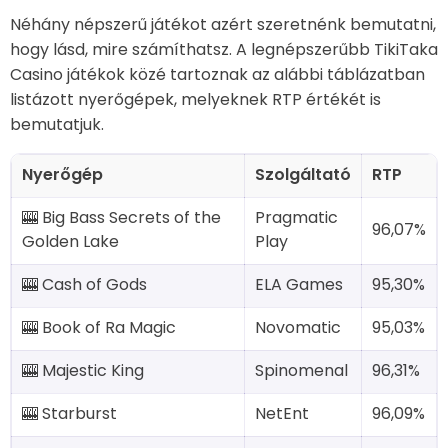
Néhány népszerű játékot azért szeretnénk bemutatni,
hogy lásd, mire számíthatsz. A legnépszerűbb TikiTaka
Casino játékok közé tartoznak az alábbi táblázatban
listázott nyerőgépek, melyeknek RTP értékét is
bemutatjuk.
Nyerőgép
Szolgáltató
RTP
🎰 Big Bass Secrets of the
Pragmatic
96,07%
Golden Lake
Play
🎰 Cash of Gods
ELA Games
95,30%
🎰 Book of Ra Magic
Novomatic
95,03%
🎰 Majestic King
Spinomenal
96,31%
🎰 Starburst
NetEnt
96,09%