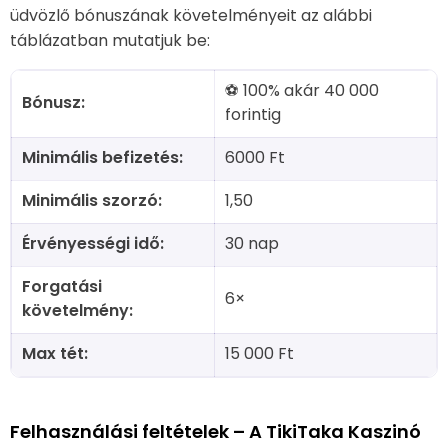
üdvözlő bónuszának követelményeit az alábbi
táblázatban mutatjuk be:
⚽️ 100% akár 40 000
Bónusz:
forintig
Minimális befizetés:
6000 Ft
Minimális szorzó:
1,50
Érvényességi idő:
30 nap
Forgatási
6×
követelmény:
Max tét:
15 000 Ft
Felhasználási feltételek – A TikiTaka Kaszinó