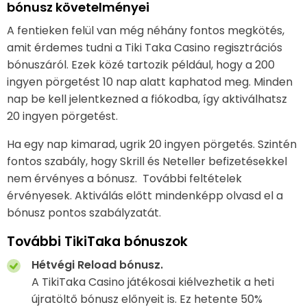
bónusz követelményei
A fentieken felül van még néhány fontos megkötés,
amit érdemes tudni a Tiki Taka Casino regisztrációs
bónuszáról. Ezek közé tartozik például, hogy a 200
ingyen pörgetést 10 nap alatt kaphatod meg. Minden
nap be kell jelentkezned a fiókodba, így aktiválhatsz
20 ingyen pörgetést.
Ha egy nap kimarad, ugrik 20 ingyen pörgetés. Szintén
fontos szabály, hogy Skrill és Neteller befizetésekkel
nem érvényes a bónusz. További feltételek
érvényesek. Aktiválás előtt mindenképp olvasd el a
bónusz pontos szabályzatát.
További TikiTaka bónuszok
Hétvégi Reload bónusz.
A TikiTaka Casino játékosai kiélvezhetik a heti
újratöltő bónusz előnyeit is. Ez hetente 50%