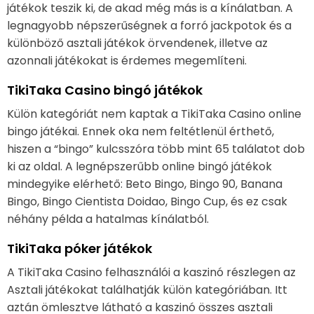
játékok teszik ki, de akad még más is a kínálatban. A
legnagyobb népszerűségnek a forró jackpotok és a
különböző asztali játékok örvendenek, illetve az
azonnali játékokat is érdemes megemlíteni.
TikiTaka Casino bingó játékok
Külön kategóriát nem kaptak a TikiTaka Casino online
bingo játékai. Ennek oka nem feltétlenül érthető,
hiszen a “bingo” kulcsszóra több mint 65 találatot dob
ki az oldal. A legnépszerűbb online bingó játékok
mindegyike elérhető: Beto Bingo, Bingo 90, Banana
Bingo, Bingo Cientista Doidao, Bingo Cup, és ez csak
néhány példa a hatalmas kínálatból.
TikiTaka póker játékok
A TikiTaka Casino felhasználói a kaszinó részlegen az
Asztali játékokat találhatják külön kategóriában. Itt
aztán ömlesztve látható a kaszinó összes asztali