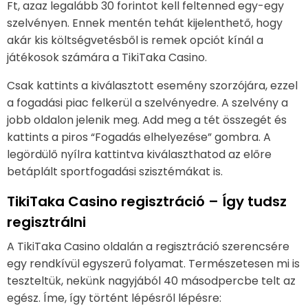
Ft, azaz legalább 30 forintot kell feltenned egy-egy
szelvényen. Ennek mentén tehát kijelenthető, hogy
akár kis költségvetésből is remek opciót kínál a
játékosok számára a TikiTaka Casino.
Csak kattints a kiválasztott esemény szorzójára, ezzel
a fogadási piac felkerül a szelvényedre. A szelvény a
jobb oldalon jelenik meg. Add meg a tét összegét és
kattints a piros “Fogadás elhelyezése” gombra. A
legördülő nyílra kattintva kiválaszthatod az előre
betáplált sportfogadási szisztémákat is.
TikiTaka Casino regisztráció – Így tudsz
regisztrálni
A TikiTaka Casino oldalán a regisztráció szerencsére
egy rendkívül egyszerű folyamat. Természetesen mi is
teszteltük, nekünk nagyjából 40 másodpercbe telt az
egész. Íme, így történt lépésről lépésre: