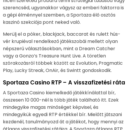
filcen szereted próbára tenni stratégiai tudásod vagy
szerencséd, ugyanakkor vágysz az emberi faktorra is
a gépi élménnyel szemben, a Sportaza élő osztós
kaszinó szekciója pont neked való.
Merülj el a póker, blackjack, baccarat és rulett hús-
vér krupiéval rendelkező játékszobái mellett olyan
népszerű választásokban, mint a Dream Catcher
vagy a Gonzo’s Treasure Hunt Live. A töretlen
szórakozásról többek között az Evolution, Pragmatic
Play, Lucky Streak, OnAir, és Swintt gondoskodik.
Sportaza Casino RTP – A visszafizetési ráta
A Sportaza Casino kiemelkedő játékkínálattal bír,
összesen 10 000-nél is több játék található itt. Ezek
mindegyike magas minőséget képvisel, és
mindegyikük egyedi RTP értékkel bír. Mielőtt játszani
kezdenél, tanulmányozd át a játékot, hogy mennyi az
átlagos visszafizetési rátájra. A Sportaza átlagos RTP