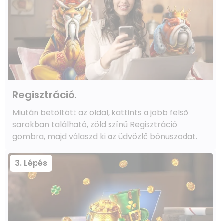
Regisztráció.
Miután betöltött az oldal, kattints a jobb felső
sarokban található, zöld színű Regisztráció
gombra, majd válaszd ki az üdvözlő bónuszodat.
3. Lépés