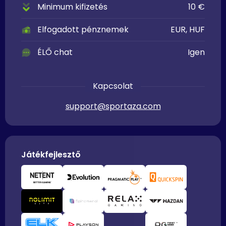
Minimum kifizetés
10 €
Elfogadott pénznemek
EUR, HUF
ÉLŐ chat
Igen
Kapcsolat
support@sportaza.com
Játékfejlesztő