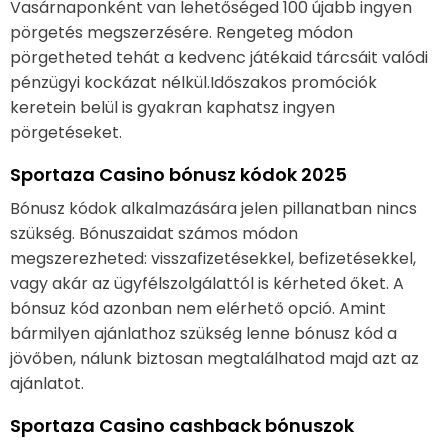
Vasárnaponként van lehetőséged 100 újabb ingyen
pörgetés megszerzésére. Rengeteg módon
pörgetheted tehát a kedvenc játékaid tárcsáit valódi
pénzügyi kockázat nélkül.Időszakos promóciók
keretein belül is gyakran kaphatsz ingyen
pörgetéseket.
Sportaza Casino bónusz kódok 2025
Bónusz kódok alkalmazására jelen pillanatban nincs
szükség. Bónuszaidat számos módon
megszerezheted: visszafizetésekkel, befizetésekkel,
vagy akár az ügyfélszolgálattól is kérheted őket. A
bónsuz kód azonban nem elérhető opció. Amint
bármilyen ajánlathoz szükség lenne bónusz kód a
jövőben, nálunk biztosan megtalálhatod majd azt az
ajánlatot.
Sportaza Casino cashback bónuszok