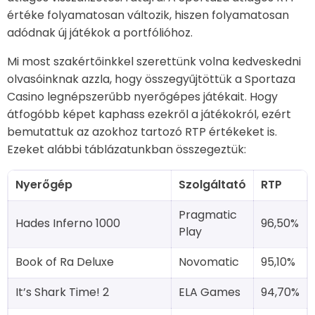
értéke folyamatosan változik, hiszen folyamatosan
adódnak új játékok a portfólióhoz.
Mi most szakértőinkkel szerettünk volna kedveskedni
olvasóinknak azzla, hogy összegyűjtöttük a Sportaza
Casino legnépszerűbb nyerőgépes játékait. Hogy
átfogóbb képet kaphass ezekről a játékokról, ezért
bemutattuk az azokhoz tartozó RTP értékeket is.
Ezeket alábbi táblázatunkban összegeztük:
Nyerőgép
Szolgáltató
RTP
Pragmatic
Hades Inferno 1000
96,50%
Play
Book of Ra Deluxe
Novomatic
95,10%
It’s Shark Time! 2
ELA Games
94,70%