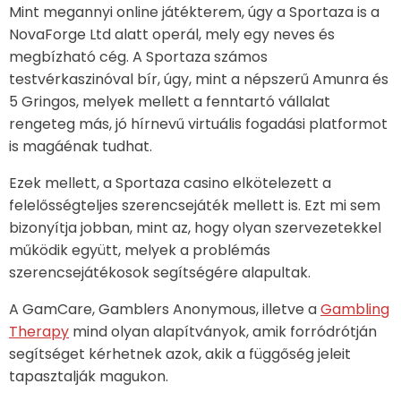
Mint megannyi online játékterem, úgy a Sportaza is a
NovaForge Ltd alatt operál, mely egy neves és
megbízható cég. A Sportaza számos
testvérkaszinóval bír, úgy, mint a népszerű Amunra és
5 Gringos, melyek mellett a fenntartó vállalat
rengeteg más, jó hírnevű virtuális fogadási platformot
is magáénak tudhat.
Ezek mellett, a Sportaza casino elkötelezett a
felelősségteljes szerencsejáték mellett is. Ezt mi sem
bizonyítja jobban, mint az, hogy olyan szervezetekkel
működik együtt, melyek a problémás
szerencsejátékosok segítségére alapultak.
A GamCare, Gamblers Anonymous, illetve a
Gambling
Therapy
mind olyan alapítványok, amik forródrótján
segítséget kérhetnek azok, akik a függőség jeleit
tapasztalják magukon.