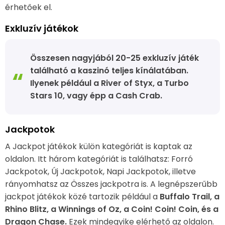
érhetőek el.
Exkluzív játékok
Összesen nagyjából 20-25 exkluzív játék
található a kaszinó teljes kínálatában.
Ilyenek például a River of Styx, a Turbo
Stars 10, vagy épp a Cash Crab.
Jackpotok
A Jackpot játékok külön kategóriát is kaptak az
oldalon. Itt három kategóriát is találhatsz: Forró
Jackpotok, Új Jackpotok, Napi Jackpotok, illetve
rányomhatsz az Összes jackpotra is. A legnépszerűbb
jackpot játékok közé tartozik például a
Buffalo Trail, a
Rhino Blitz, a Winnings of Oz, a Coin! Coin! Coin, és a
Dragon Chase.
Ezek mindegyike elérhető az oldalon.