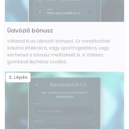
Üdvözlő bónusz
Válaszd ki az üdvözlő bónuszt. Ez vonatkozhat
kaszinó játékokra, vagy sportfogadásra, vagy
kérheted a bónusz mellőzését is. A Válassz
gombbal léphetsz tovább.
3. Lépés