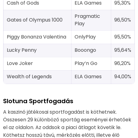
Cash of Gods
ELA Games
95,30%
Pragmatic
Gates of Olympus 1000
96,50%
Play
Piggy Bonanza Valentina
OnlyPlay
95,50%
Lucky Penny
Booongo
95,64%
Love Joker
Play’n Go
96,20%
Wealth of Legends
ELA Games
94,00%
Slotuna Sportfogadás
A kaszinó játékosai sportfogadást is köthetnek.
Összesen 29 különböző sportág eseményei érhetőek
el az oldalon. Az oddsok a piaci átlagot követik le.
Köthetsz hosszú távú, mérkőzés előtti, illetve élő