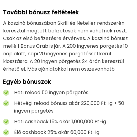
További bónusz feltételek
A kaszinó bónuszában Skrill és Neteller rendszerén
keresztül megtett befizetések nem vehetnek részt.
Csak az első befizetésre érvényes. A kaszinó bónusz
mellé 1 Bonus Crab is jár. A 200 ingyenes pörgetés 10
nap alatt, napi 20 ingyenes pörgetéssel kerül
kiosztásra. A 20 ingyen pörgetés 24 órán keresztül
érhető el. Más ajánlatokkal nem összevonható.
Egyéb bónuszok
Heti reload 50 ingyen pörgetés.
Hétvégi reload bónusz akár 220,000 Ft-ig + 50
ingyen pörgetés
Heti cashback 15% akár 1,000,000 Ft-ig
Élő cashback 25% akár 60,000 Ft-ig