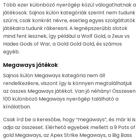
Több ezer különböző nyerőgép közül válogathatnak a
játékosok. Sajnos külön kategóriák szerint nem tudunk
szűrni, csak konkrét névre, esetleg egyes szolgáltatók
játékaira tudunk rákeresni. A legnépszerűbb slotok
mind fent lesznek, így például a Wolf Gold, a Zeus vs
Hades Gods of War, a Gold Gold Gold, és számos
egyéb.
Megaways játékok
Sajnos külön Megaways kategória nem áll
rendelkezésre, viszont így is könnyen megtalálhatjuk
az összes Megaways játékot. Van jó néhány! Összesen
100 különböző Megaways nyerőgép található a
kínálatban.
Csak írd be a keresőbe, hogy “megaways”, és már ki is
adja az összeset. Elérhető egyebek mellett a 9 Pots of
gold Megaways, az Apex Strike Megaways, a Big Bass