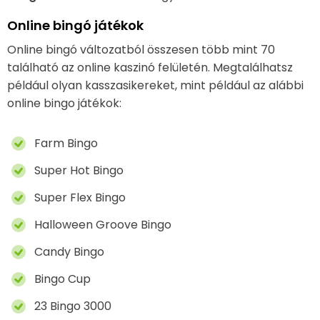
Online bingó játékok
Online bingó változatból összesen több mint 70
található az online kaszinó felületén. Megtalálhatsz
például olyan kasszasikereket, mint például az alábbi
online bingo játékok:
Farm Bingo
Super Hot Bingo
Super Flex Bingo
Halloween Groove Bingo
Candy Bingo
Bingo Cup
23 Bingo 3000