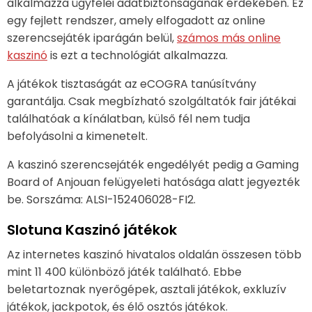
alkalmazza ügyfelei adatbiztonságának érdekében. Ez
egy fejlett rendszer, amely elfogadott az online
szerencsejáték iparágán belül,
számos más online
kaszinó
is ezt a technológiát alkalmazza.
A játékok tisztaságát az eCOGRA tanúsítvány
garantálja. Csak megbízható szolgáltatók fair játékai
találhatóak a kínálatban, külső fél nem tudja
befolyásolni a kimenetelt.
A kaszinó szerencsejáték engedélyét pedig a Gaming
Board of Anjouan felügyeleti hatósága alatt jegyezték
be. Sorszáma: ALSI-152406028-FI2.
Slotuna Kaszinó játékok
Az internetes kaszinó hivatalos oldalán összesen több
mint 11 400 különböző játék található. Ebbe
beletartoznak nyerőgépek, asztali játékok, exkluzív
játékok, jackpotok, és élő osztós játékok.