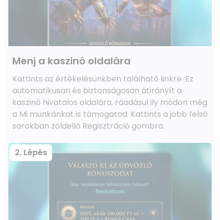
Menj a kaszinó oldalára
Kattints az értékelésünkben található linkre. Ez
automatikusan és biztonságosan átirányít a
kaszinó hivatalos oldalára, ráadásul ily módon még
a Mi munkánkat is támogatod. Kattints a jobb felső
sarokban zöldellő Regisztráció gombra.
2. Lépés