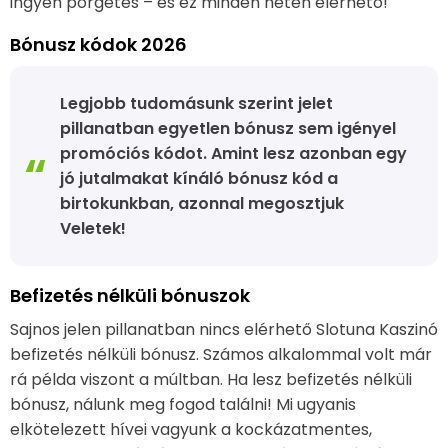
ingyen pörgetés – és ez minden héten elérhető!
Bónusz kódok 2026
Legjobb tudomásunk szerint jelet
pillanatban egyetlen bónusz sem igényel
promóciós kódot. Amint lesz azonban egy
jó jutalmakat kínáló bónusz kód a
birtokunkban, azonnal megosztjuk
Veletek!
Befizetés nélküli bónuszok
Sajnos jelen pillanatban nincs elérhető Slotuna Kaszinó
befizetés nélküli bónusz. Számos alkalommal volt már
rá példa viszont a múltban. Ha lesz befizetés nélküli
bónusz, nálunk meg fogod találni! Mi ugyanis
elkötelezett hívei vagyunk a kockázatmentes,