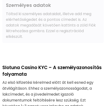
Személyes adatok
Töltsd ki személyes adataidat, illetve add meg
elérhetőségedet és a pontos címedet is. Az
adatok megadását követően kattints a zöld Fiók
létrehozása gombra. Ezzel a regisztrációd
elkészült.
Slotuna Casino KYC – A személyazonosítás
folyamata
Az első kifizetési kérelmed előtt át kell esned egy
átvilágításon. Ehhez a személyazonosságodat, a
lakcímedet, és a jövedelmedet igazoló
dokumentumok feltöltésére lesz szükség. Ezt