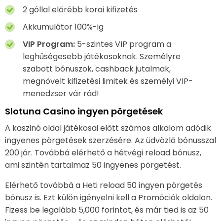
2 góllal előrébb korai kifizetés
Akkumulátor 100%-ig
VIP Program:
5-szintes VIP program a
leghűségesebb játékosoknak. Személyre
szabott bónuszok, cashback jutalmak,
megnövelt kifizetési limitek és személyi VIP-
menedzser vár rád!
Slotuna Casino ingyen pörgetések
A kaszinó oldal játékosai előtt számos alkalom adódik
ingyenes pörgetések szerzésére. Az üdvözlő bónusszal
200 jár. Továbbá elérhető a hétvégi reload bónusz,
ami szintén tartalmaz 50 ingyenes pörgetést.
Elérhető továbbá a Heti reload 50 ingyen pörgetés
bónusz is. Ezt külön igényelni kell a Promóciók oldalon.
Fizess be legalább 5,000 forintot, és már tied is az 50