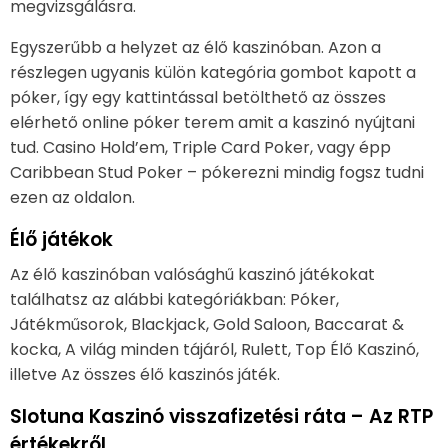
megvizsgálásra.
Egyszerűbb a helyzet az élő kaszinóban. Azon a
részlegen ugyanis külön kategória gombot kapott a
póker, így egy kattintással betölthető az összes
elérhető online póker terem amit a kaszinó nyújtani
tud. Casino Hold’em, Triple Card Poker, vagy épp
Caribbean Stud Poker – pókerezni mindig fogsz tudni
ezen az oldalon.
Élő játékok
Az élő kaszinóban valósághű kaszinó játékokat
találhatsz az alábbi kategóriákban: Póker,
Játékműsorok, Blackjack, Gold Saloon, Baccarat &
kocka, A világ minden tájáról, Rulett, Top Élő Kaszinó,
illetve Az összes élő kaszinós játék.
Slotuna Kaszinó visszafizetési ráta – Az RTP
értékekről