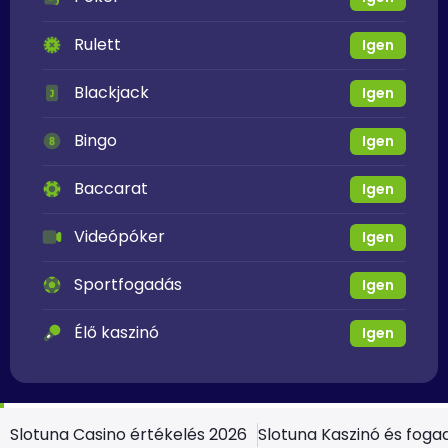
Rulett
Igen
Blackjack
Igen
Bingo
Igen
Baccarat
Igen
Videópóker
Igen
Sportfogadás
Igen
Élő kaszinó
Igen
Slotuna Casino értékelés 2026
Slotuna Kaszinó és foga