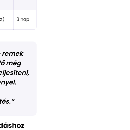
z)
3 nap
e remek
idő még
ljesíteni,
nyel,
tés.”
adáshoz