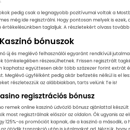
.
 okok pedig csak a legnagyobb pozitívumai voltak a Mos
es még ide regisztrálni. Hogy pontosan melyek is ezek, 
 értékelésünkben taglaljuk. A részletekért olvass tovább
 Kaszinó bónuszok
nó új és meglévő felhasználói egyaránt rendkívüli jutalm
k tömkelegében részesülhetnek. Frissen regisztrált tagké
n kaphatsz együttesen akár több százezer forint extrát 
. Meglévő ügyfélként pedig akár befizetés nélkül is el le
ket részletezzük az alábbiakban, tarts velünk Te is!
asino regisztrációs bónusz
o remek online kaszinó üdvözlő bónusz ajánlattal készült
ik most regisztrálnak először az oldalon. Ők ugyanis az e
gy 125%-os promóciót kapnak, de a kaszinó a második, a 
e az ötödik tranzakció után is jutalmakat ad. Nézzük, hogy 