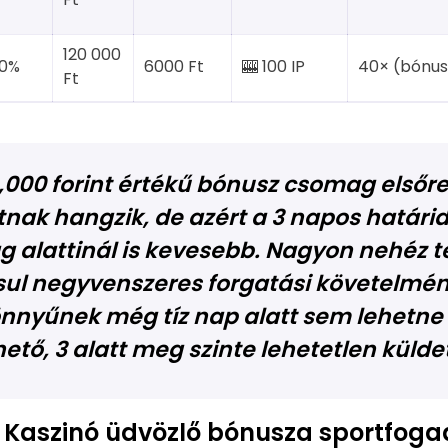
120 000
00%
6000 Ft
🎰 100 IP
40× (bónus
Ft
,000 forint értékű bónusz csomag elsőr
tnak hangzik, de azért a 3 napos határ
ag alattinál is kevesebb. Nagyon nehéz te
ul negyvenszeres forgatási követelmén
nnyűnek még tíz nap alatt sem lehetne
ető, 3 alatt meg szinte lehetetlen külde
 Kaszinó üdvözlő bónusza sportfog