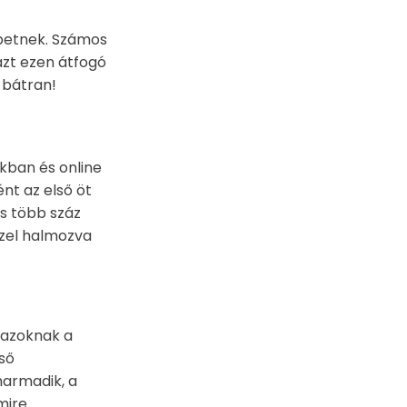
tbetnek. Számos
azt ezen átfogó
 bátran!
akban és online
nt az első öt
és több száz
szel halmozva
 azoknak a
lső
harmadik, a
mire