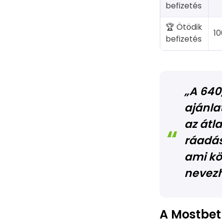
befizetés
🏆 Ötödik
1
befizetés
„A 640
ajánla
az átl
ráadás
ami kö
nevezh
A Mostbet