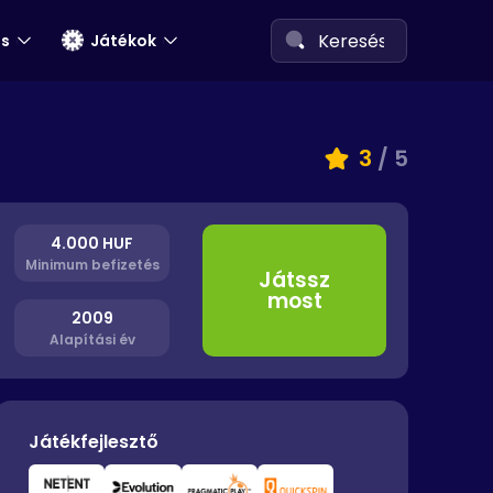
es
Játékok
3
/ 5
4.000 HUF
Minimum befizetés
Játssz
most
2009
Alapítási év
Játékfejlesztő