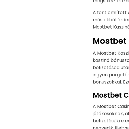
megsokszorozni
A fent említett
más okból érdem
Mostbet Kaszinó
Mostbet
A Mostbet Kaszi
kaszinó bónuszo
befizetésed utá
ingyen pörgetést
bónuszokkal. Eze
Mostbet C
A Mostbet Casin
játékosoknak, ak
befizetésükre e
negyedik, illetv