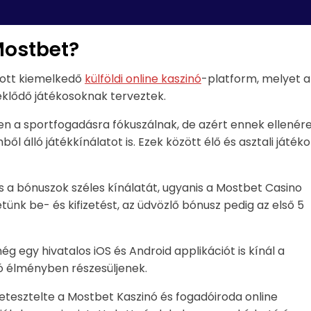
Mostbet?
tott kiemelkedő
külföldi online kaszinó
-platform, melyet a
eklődő játékosoknak terveztek.
n a sportfogadásra fókuszálnak, de azért ennek ellenére
ől álló játékkínálatot is. Ezek között élő és asztali játéko
s a bónuszok széles kínálatát, ugyanis a Mostbet Casino
etünk be- és kifizetést, az üdvözlő bónusz pedig az első 5
g egy hivatalos iOS és Android applikációt is kínál a
ló élményben részesüljenek.
etesztelte a Mostbet Kaszinó és fogadóiroda online