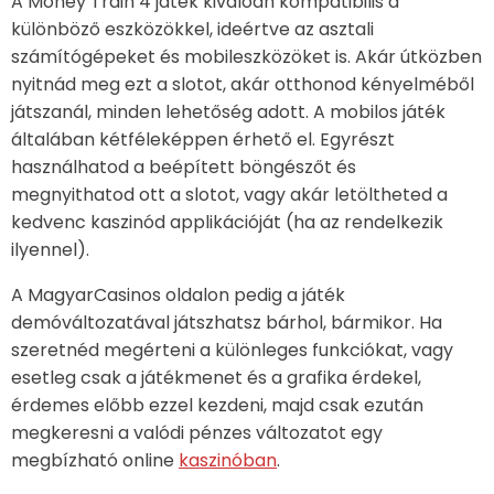
A Money Train 4 játék kiválóan kompatibilis a
különböző eszközökkel, ideértve az asztali
számítógépeket és mobileszközöket is. Akár útközben
nyitnád meg ezt a slotot, akár otthonod kényelméből
játszanál, minden lehetőség adott. A mobilos játék
általában kétféleképpen érhető el. Egyrészt
használhatod a beépített böngészőt és
megnyithatod ott a slotot, vagy akár letöltheted a
kedvenc kaszinód applikációját (ha az rendelkezik
ilyennel).
A MagyarCasinos oldalon pedig a játék
demóváltozatával játszhatsz bárhol, bármikor. Ha
szeretnéd megérteni a különleges funkciókat, vagy
esetleg csak a játékmenet és a grafika érdekel,
érdemes előbb ezzel kezdeni, majd csak ezután
megkeresni a valódi pénzes változatot egy
megbízható online
kaszinóban
.