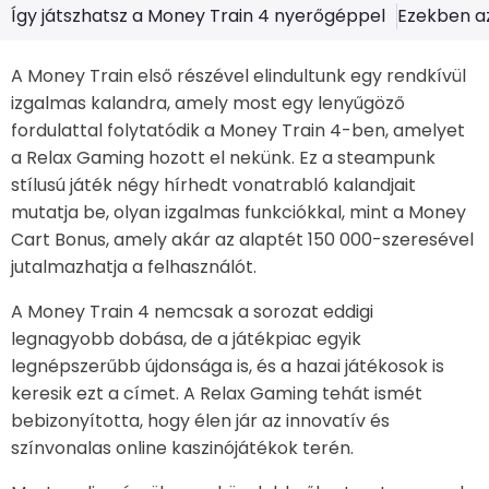
Így játszhatsz a Money Train 4 nyerőgéppel
Ezekben a
A Money Train első részével elindultunk egy rendkívül
izgalmas kalandra, amely most egy lenyűgöző
fordulattal folytatódik a Money Train 4-ben, amelyet
a Relax Gaming hozott el nekünk. Ez a steampunk
stílusú játék négy hírhedt vonatrabló kalandjait
mutatja be, olyan izgalmas funkciókkal, mint a Money
Cart Bonus, amely akár az alaptét 150 000-szeresével
jutalmazhatja a felhasználót.
A Money Train 4 nemcsak a sorozat eddigi
legnagyobb dobása, de a játékpiac egyik
legnépszerűbb újdonsága is, és a hazai játékosok is
keresik ezt a címet. A Relax Gaming tehát ismét
bebizonyította, hogy élen jár az innovatív és
színvonalas online kaszinójátékok terén.