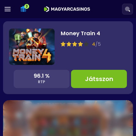
Money Train 4
4
/
5
96.1 %
Játsszon
RTP