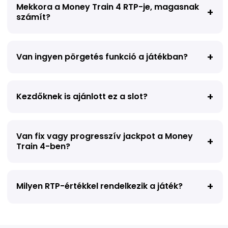
Mekkora a Money Train 4 RTP-je, magasnak
számít?
Van ingyen pörgetés funkció a játékban?
Kezdőknek is ajánlott ez a slot?
Van fix vagy progresszív jackpot a Money
Train 4-ben?
Milyen RTP-értékkel rendelkezik a játék?