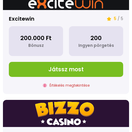
Excitewin
5
/ 5
200.000 Ft
200
Bónusz
Ingyen pörgetés
Játssz most
Értékelés megtekintése