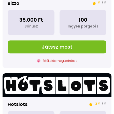
Bizzo
5
/ 5
35.000 Ft
100
Bónusz
Ingyen pörgetés
Játssz most
Értékelés megtekintése
Hotslots
3.5
/ 5