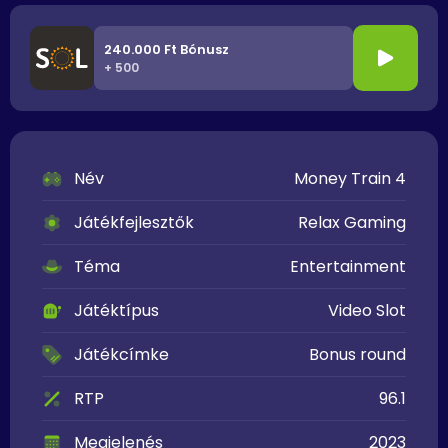
240.000 Ft Bónusz
+ 500
Név
Money Train 4
Játékfejlesztők
Relax Gaming
Téma
Entertainment
Játéktípus
Video Slot
Játékcímke
Bonus round
RTP
96.1
Megjelenés
2023