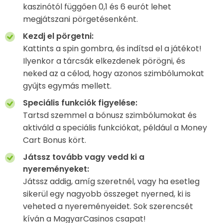
kaszinótól függően 0,1 és 6 eurót lehet
megjátszani pörgetésenként.
Kezdj el pörgetni:
Kattints a spin gombra, és indítsd el a játékot!
Ilyenkor a tárcsák elkezdenek pörögni, és
neked az a célod, hogy azonos szimbólumokat
gyűjts egymás mellett.
Speciális funkciók figyelése:
Tartsd szemmel a bónusz szimbólumokat és
aktiváld a speciális funkciókat, például a Money
Cart Bonus kört.
Játssz tovább vagy vedd ki a
nyereményeket:
Játssz addig, amíg szeretnél, vagy ha esetleg
sikerül egy nagyobb összeget nyerned, ki is
veheted a nyereményeidet. Sok szerencsét
kíván a MagyarCasinos csapat!