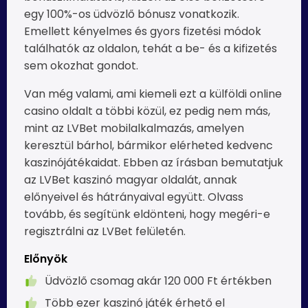
egy 100%-os üdvözlő bónusz vonatkozik.
Emellett kényelmes és gyors fizetési módok
találhatók az oldalon, tehát a be- és a kifizetés
sem okozhat gondot.
Van még valami, ami kiemeli ezt a külföldi online
casino oldalt a többi közül, ez pedig nem más,
mint az LVBet mobilalkalmazás, amelyen
keresztül bárhol, bármikor elérheted kedvenc
kaszinójátékaidat. Ebben az írásban bemutatjuk
az LVBet kaszinó magyar oldalát, annak
előnyeivel és hátrányaival együtt. Olvass
tovább, és segítünk eldönteni, hogy megéri-e
regisztrálni az LVBet felületén.
Előnyök
Üdvözlő csomag akár 120 000 Ft értékben
Több ezer kaszinó játék érhető el