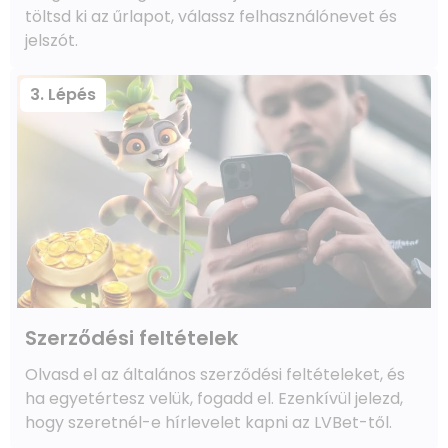
töltsd ki az űrlapot, válassz felhasználónevet és
jelszót.
3. Lépés
Szerződési feltételek
Olvasd el az általános szerződési feltételeket, és
ha egyetértesz velük, fogadd el. Ezenkívül jelezd,
hogy szeretnél-e hírlevelet kapni az LVBet-től.