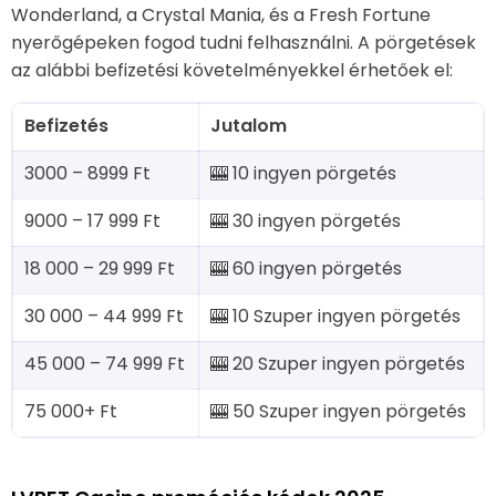
Wonderland, a Crystal Mania, és a Fresh Fortune
nyerőgépeken fogod tudni felhasználni. A pörgetések
az alábbi befizetési követelményekkel érhetőek el:
Befizetés
Jutalom
3000 – 8999 Ft
🎰 10 ingyen pörgetés
9000 – 17 999 Ft
🎰 30 ingyen pörgetés
18 000 – 29 999 Ft
🎰 60 ingyen pörgetés
30 000 – 44 999 Ft
🎰 10 Szuper ingyen pörgetés
45 000 – 74 999 Ft
🎰 20 Szuper ingyen pörgetés
75 000+ Ft
🎰 50 Szuper ingyen pörgetés