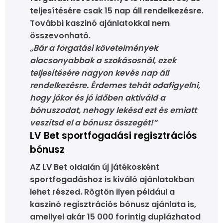
teljesítésére csak 15 nap áll rendelkezésre.
További kaszinó ajánlatokkal nem
összevonható.
„Bár a forgatási követelmények
alacsonyabbak a szokásosnál, ezek
teljesítésére nagyon kevés nap áll
rendelkezésre. Érdemes tehát odafigyelni,
hogy jókor és jó időben aktiváld a
bónuszodat, nehogy lekésd ezt és emiatt
veszítsd el a bónusz összegét!”
LV Bet sportfogadási regisztrációs
bónusz
AZ LV Bet oldalán új játékosként
sportfogadáshoz is kiváló ajánlatokban
lehet részed. Rögtön ilyen például a
kaszinó regisztrációs bónusz ajánlata is,
amellyel akár 15 000 forintig duplázhatod