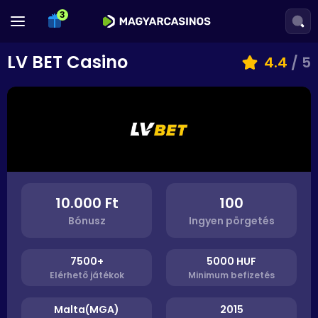
LV BET Casino
4.4
/ 5
10.000 Ft
100
Bónusz
Ingyen pörgetés
7500+
5000 HUF
Elérhető játékok
Minimum befizetés
Malta(MGA)
2015