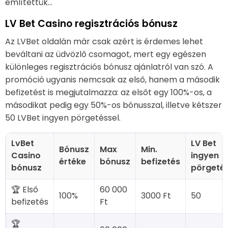
említettük…
LV Bet Casino regisztrációs bónusz
Az LVBet oldalán már csak azért is érdemes lehet
beváltani az üdvözlő csomagot, mert egy egészen
különleges regisztrációs bónusz ajánlatról van szó. A
promóció ugyanis nemcsak az első, hanem a második
befizetést is megjutalmazza: az elsőt egy 100%-os, a
másodikat pedig egy 50%-os bónusszal, illetve kétszer
50 LVBet ingyen pörgetéssel.
LvBet
LV Bet
Bónusz
Max
Min.
Casino
ingyen
értéke
bónusz
befizetés
bónusz
pörgeté
🏆 Első
60 000
100%
3000 Ft
50
befizetés
Ft
🏆