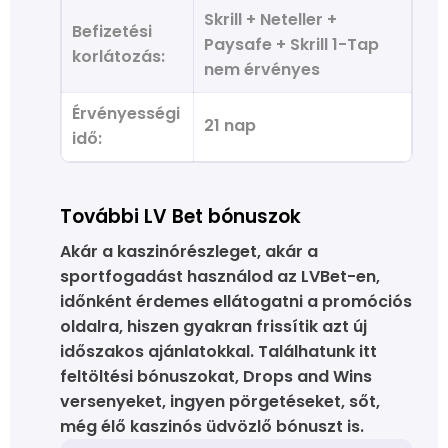
Skrill + Neteller +
Befizetési
Paysafe + Skrill 1-Tap
korlátozás:
nem érvényes
Érvényességi
21 nap
idő:
További LV Bet bónuszok
Akár a kaszinórészleget, akár a
sportfogadást használod az LVBet-en,
időnként érdemes ellátogatni a promóciós
oldalra, hiszen gyakran frissítik azt új
időszakos ajánlatokkal. Találhatunk itt
feltöltési bónuszokat, Drops and Wins
versenyeket, ingyen pörgetéseket, sőt,
még élő kaszinós üdvözlő bónuszt is.