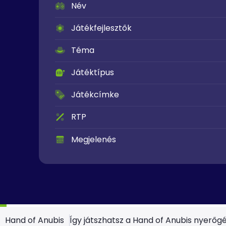
Név
Játékfejlesztők
Téma
Játéktípus
Játékcímke
RTP
Megjelenés
Hand of Anubis
Így játszhatsz a Hand of Anubis nyerőg