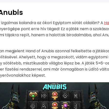
Anubis
y izgalmas kalandra az ókori Egyiptom sötét oldalán? A
Ha
nyerőgépe pont erre hív téged! Ez a játék nem a szokáso
mi tájakra repít, hanem a halottak birodalmába, ahol Anub
ban megjelent Hand of Anubis azonnal felkeltette a játéko
ítésével. Ahelyett, hogy a megszokott, vidám egyiptom
gy sötétebb, misztikusabb világba lépsz be. A játék 5×6-o
ter fizetési rendszerrel, ami már önmagában is üdítő válto
erővonalakhoz képest.