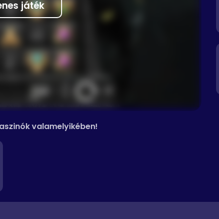
enes játék
kaszinók valamelyikében!