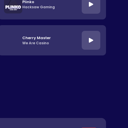
Plinko
Hacksaw Gaming
Cherry Master
We Are Casino