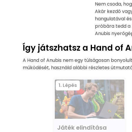
Nem csoda, hogy
Akár kezdő vagy
hangulatával és
próbára tedd a 
Anubis nyerőgép
Így játszhatsz a Hand of 
A Hand of Anubis nem egy túlságosan bonyolul
működését, használd alábbi részletes útmutat
1. Lépés
Játék elindítása