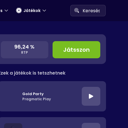
es
Játékok
96,24 %
Játsszon
RTP
Ezek a játékok is tetszhetnek
Gold Party
Pragmatic Play