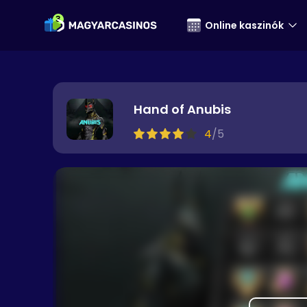
Online kaszinók
Hand of Anubis
4
/
5