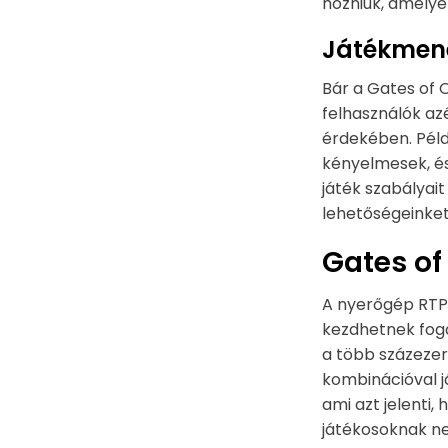
hozniuk, amelye
Játékmene
Bár a Gates of
felhasználók az
érdekében. Péld
kényelmesek, é
játék szabályai
lehetőségeinke
Gates of
A nyerőgép RTP 
kezdhetnek fogad
a több százezer 
kombinációval já
ami azt jelenti
játékosoknak ne