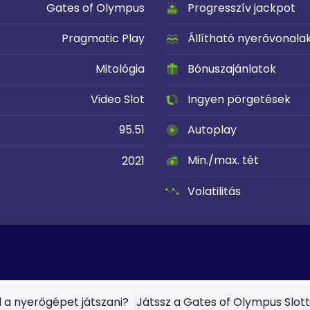
Gates of Olympus
Progresszív jackpot
Pragmatic Play
Állítható nyerővonala
Mitológia
Bónuszajánlatok
Video Slot
Ingyen pörgetések
95.51
Autoplay
Min./max. tét
2021
Volatilitás
l a nyerőgépet játszani?
Játssz a Gates of Olympus Slot