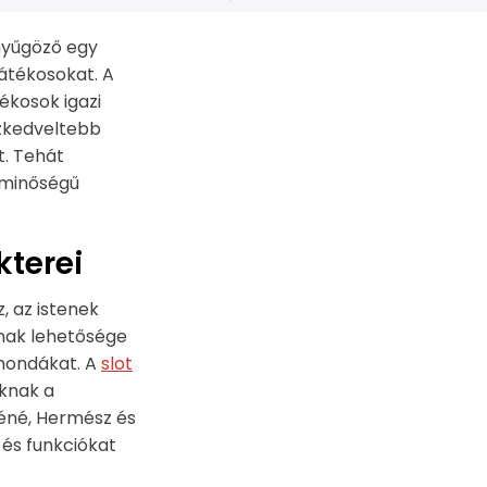
enyűgöző egy
játékosokat. A
ékosok igazi
özkedveltebb
t. Tehát
csminőségű
kterei
, az istenek
oknak lehetősége
emondákat. A
slot
óknak a
éné, Hermész és
és funkciókat