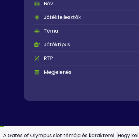
Név
Játékfejlesztők
Téma
Játéktípus
RTP
Megjelenés
A Gates of Olympus slot témája és karakterei
Hogy kel