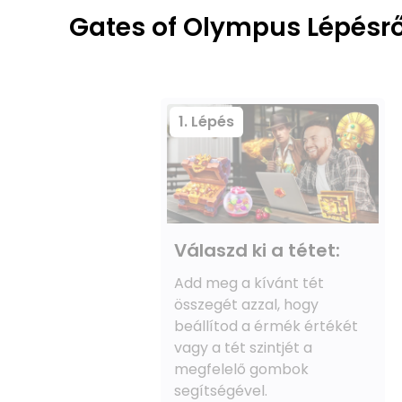
Gates of Olympus Lépésrő
1. Lépés
Válaszd ki a tétet:
Add meg a kívánt tét
összegét azzal, hogy
beállítod a érmék értékét
vagy a tét szintjét a
megfelelő gombok
segítségével.