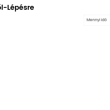
l-Lépésre
Mennyi idő