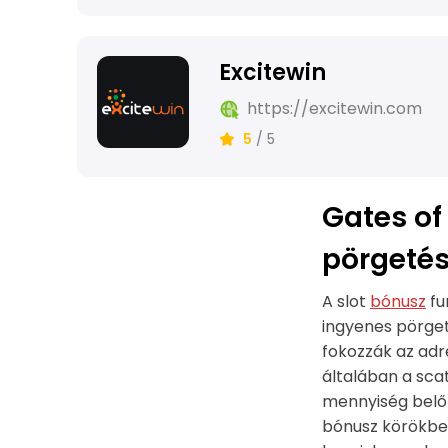
Excitewin
https://excitewin.com
5
/ 5
Gates o
pörgeté
A slot
bónusz
fu
ingyenes pörget
fokozzák az adr
általában a sca
mennyiség belől
bónusz körökben