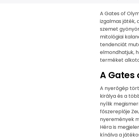
A Gates of Olym
izgalmas játék, 
szemet gyönyörk
mitológiai kala
tendenciát muta
elmondhatjuk, h
terméket alkoto
A Gates 
A nyerőgép tört
királya és a töb
nyílik megisme
főszereplője Ze
nyeremények me
Héra is megjele
kínálva a játék