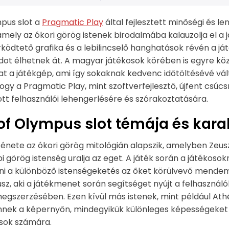
pus slot a
Pragmatic Play
által fejlesztett minőségi és l
amely az ókori görög istenek birodalmába kalauzolja el a 
ödtető grafika és a lebilincselő hanghatások révén a ját
ndot élhetnek át. A magyar játékosok körében is egyre k
t a játékgép, ami így sokaknak kedvenc időtöltésévé vál
ogy a Pragmatic Play, mint szoftverfejlesztő, újfent csú
tt felhasználói lehengerlésére és szórakoztatására.
of Olympus slot témája és kara
énete az ókori görög mitológián alapszik, amelyben Zeusz
bi görög istenség uralja az eget. A játék során a játékos
rni a különböző istenségeketés az őket körülvevő mend
usz, aki a játékmenet során segítséget nyújt a felhasznál
gszerzésében. Ezen kívül más istenek, mint például Ath
nnek a képernyőn, mindegyikük különleges képességeket 
osok számára.