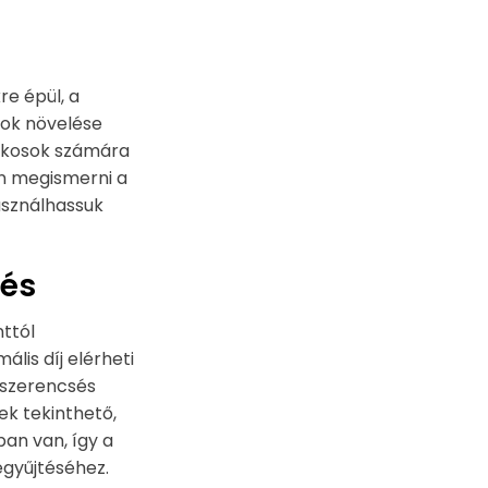
e épül, a
zok növelése
tékosok számára
n megismerni a
asználhassuk
rés
nttól
lis díj elérheti
n szerencsés
ek tekinthető,
an van, így a
egyűjtéséhez.