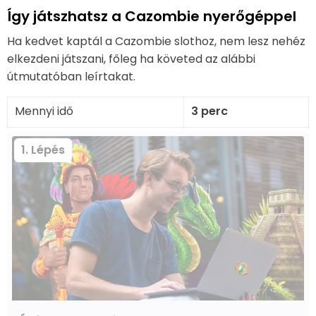
Így játszhatsz a Cazombie nyerőgéppel
Ha kedvet kaptál a Cazombie slothoz, nem lesz nehéz
elkezdeni játszani, főleg ha követed az alábbi
útmutatóban leírtakat.
Mennyi idő
3 perc
1. Lépés