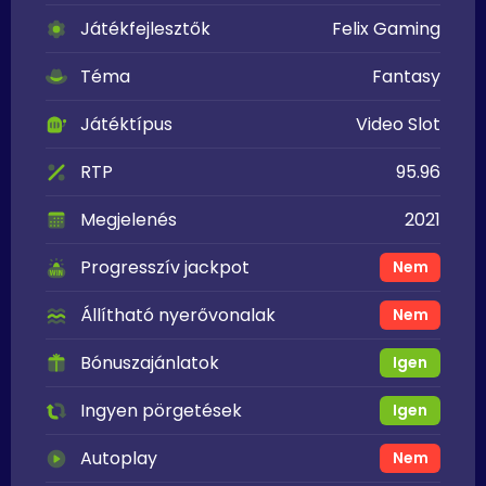
Játékfejlesztők
Felix Gaming
Téma
Fantasy
Játéktípus
Video Slot
RTP
95.96
Megjelenés
2021
Progresszív jackpot
Nem
Állítható nyerővonalak
Nem
Bónuszajánlatok
Igen
Ingyen pörgetések
Igen
Autoplay
Nem