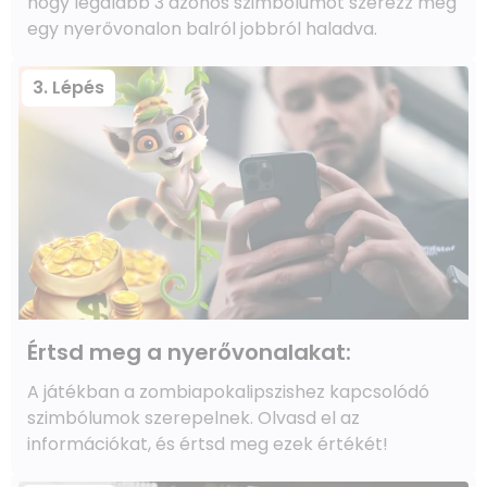
hogy legalább 3 azonos szimbólumot szerezz meg
egy nyerővonalon balról jobbról haladva.
3. Lépés
Értsd meg a nyerővonalakat:
A játékban a zombiapokalipszishez kapcsolódó
szimbólumok szerepelnek. Olvasd el az
információkat, és értsd meg ezek értékét!