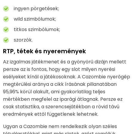
ingyen pörgetések;
wild szimbólumok;
titkos szimbólumok;
szorzók.
RTP, tétek és nyeremények
Az izgalmas játékmenet és a gyönyörű dizájn mellett
persze az is fontos, hogy egy slot milyen nyerési
esélyeket kínál a játékosoknak. A Cazombie nyerőgép
megtérülési aránya a cikk írásának pillanatában
95,96% körül alakult, ami gyakorlatilag teljes
mértékben megfelel az iparági átlagnak. Persze ez
csak statisztika, a szerencsejátékban a rövid távú
eredmények ettől függetlenek lehetnek.
Ugyan a Cazombie nem rendelkezik olyan széles
tétválasztékkal, mint más slotok, azért reméljük,