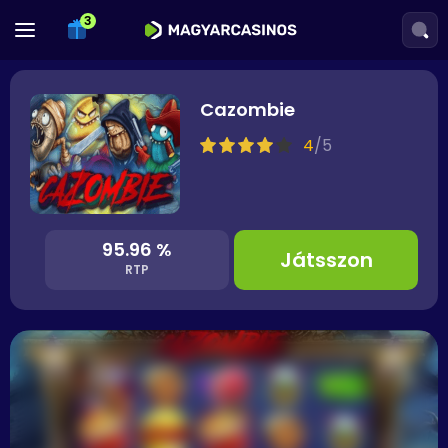
Cazombie
4
/
5
95.96 %
Játsszon
RTP