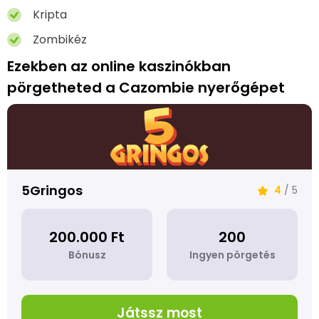
Kripta
Zombikéz
Ezekben az online kaszinókban
pörgetheted a Cazombie nyerőgépet
5Gringos
4
/ 5
200.000 Ft
200
Bónusz
Ingyen pörgetés
Játssz most