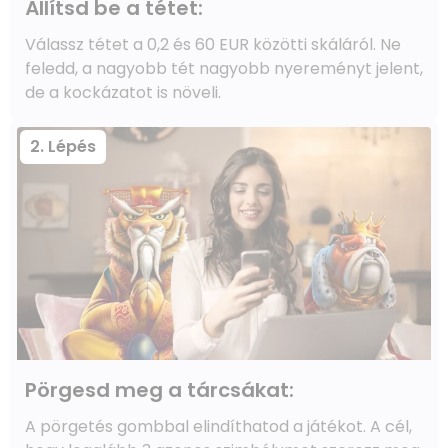
Állítsd be a tétet:
Válassz tétet a 0,2 és 60 EUR közötti skáláról. Ne
feledd, a nagyobb tét nagyobb nyereményt jelent,
de a kockázatot is növeli.
2. Lépés
Pörgesd meg a tárcsákat:
A pörgetés gombbal elindíthatod a játékot. A cél,