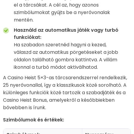
el a tárcsákat. A cél az, hogy azonos
szimbólumokat gyűjts be a nyerővonalak
mentén.
Használd az automatikus játék vagy turbó
funkciókat:
Ha szabadon szeretnéd hagyni a kezed,
válaszd az automatikus pörgetéseket a jobb
oldalon található gombra kattintva. A villám
ikonnal a turbó módot aktiválhatod.
A Casino Heist 5×3-as tárcsarendszerrel rendelkezik,
25 nyerővonallal, így a klasszikusok közé sorolható. A
különleges funkciók közé tartozik a szabadjáték és a
Casino Heist Bonus, amelyekről a későbbiekben
bővebben is írunk.
Szimbólumok és értékek: