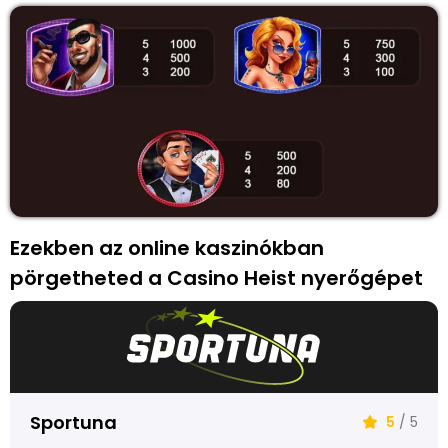
Ezekben az online kaszinókban
pörgetheted a Casino Heist nyerőgépet
Sportuna
5
/ 5