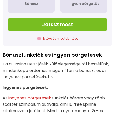
Bónusz
Ingyen pörgetés
Játssz most
Értékelés megtekintése
Bónuszfunkciók és ingyen pörgetések
Ha a Casino Heist játék különlegességeiről beszélünk,
mindenképp érdemes megemlíteni a bónuszt és az
ingyenes pörgetéseket is.
Ingyenes pörgetések:
Az
ingyenes pörgetések
funkciót három vagy több
scatter szimbólum aktiválja, ami 10 free spinnel
jutalmazza a játékost. Minden nyereményre 2x-es