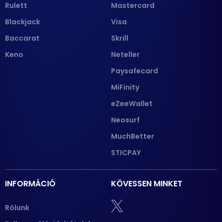
Rulett
Mastercard
Blackjack
Visa
Baccarat
Skrill
Keno
Neteller
Paysafecard
MiFinity
eZeeWallet
Neosurf
MuchBetter
STICPAY
INFORMÁCIÓ
KÖVESSEN MINKET
Rólunk