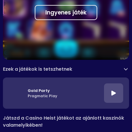
Ingyenes játék
Ezek a játékok is tetszhetnek
>
Gold Party
Pragmatic Play
Játszd a Casino Heist játékot az ajánlott kaszinók
valamelyikében!