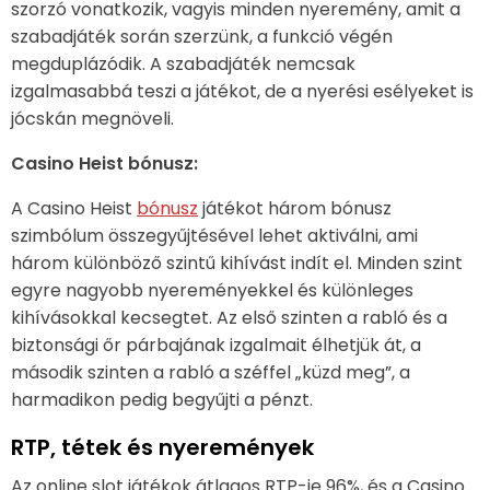
szorzó vonatkozik, vagyis minden nyeremény, amit a
szabadjáték során szerzünk, a funkció végén
megduplázódik. A szabadjáték nemcsak
izgalmasabbá teszi a játékot, de a nyerési esélyeket is
jócskán megnöveli.
Casino Heist bónusz:
A Casino Heist
bónusz
játékot három bónusz
szimbólum összegyűjtésével lehet aktiválni, ami
három különböző szintű kihívást indít el. Minden szint
egyre nagyobb nyereményekkel és különleges
kihívásokkal kecsegtet. Az első szinten a rabló és a
biztonsági őr párbajának izgalmait élhetjük át, a
második szinten a rabló a széffel „küzd meg”, a
harmadikon pedig begyűjti a pénzt.
RTP, tétek és nyeremények
Az online slot játékok átlagos RTP-je 96%, és a Casino