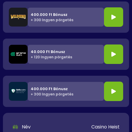
400.000 ft Bónusz
+ 300 Ingyen pörgetés
40.000 Ft Bónusz
+ 120 Ingyen pörgetés
400.000 Ft Bónusz
+ 300 Ingyen pörgetés
Név
Casino Heist