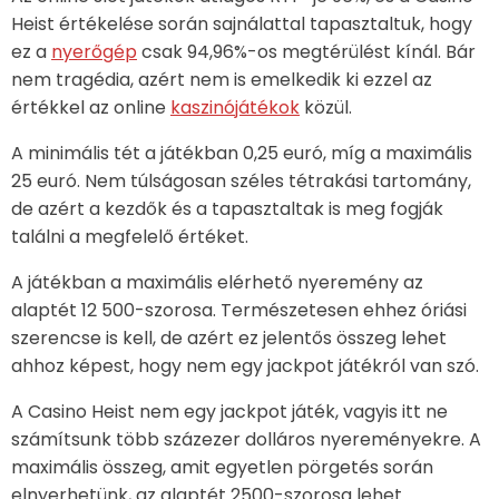
Heist értékelése során sajnálattal tapasztaltuk, hogy
ez a
nyerőgép
csak 94,96%-os megtérülést kínál. Bár
nem tragédia, azért nem is emelkedik ki ezzel az
értékkel az online
kaszinójátékok
közül.
A minimális tét a játékban 0,25 euró, míg a maximális
25 euró. Nem túlságosan széles tétrakási tartomány,
de azért a kezdők és a tapasztaltak is meg fogják
találni a megfelelő értéket.
A játékban a maximális elérhető nyeremény az
alaptét 12 500-szorosa. Természetesen ehhez óriási
szerencse is kell, de azért ez jelentős összeg lehet
ahhoz képest, hogy nem egy jackpot játékról van szó.
A Casino Heist nem egy jackpot játék, vagyis itt ne
számítsunk több százezer dolláros nyereményekre. A
maximális összeg, amit egyetlen pörgetés során
elnyerhetünk, az alaptét 2500-szorosa lehet.