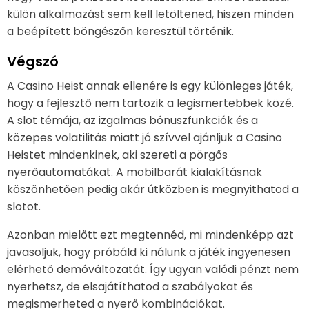
külön alkalmazást sem kell letöltened, hiszen minden
a beépített böngészőn keresztül történik.
Végszó
A Casino Heist annak ellenére is egy különleges játék,
hogy a fejlesztő nem tartozik a legismertebbek közé.
A slot témája, az izgalmas bónuszfunkciók és a
közepes volatilitás miatt jó szívvel ajánljuk a Casino
Heistet mindenkinek, aki szereti a pörgős
nyerőautomatákat. A mobilbarát kialakításnak
köszönhetően pedig akár útközben is megnyithatod a
slotot.
Azonban mielőtt ezt megtennéd, mi mindenképp azt
javasoljuk, hogy próbáld ki nálunk a játék ingyenesen
elérhető demóváltozatát. Így ugyan valódi pénzt nem
nyerhetsz, de elsajátíthatod a szabályokat és
megismerheted a nyerő kombinációkat.