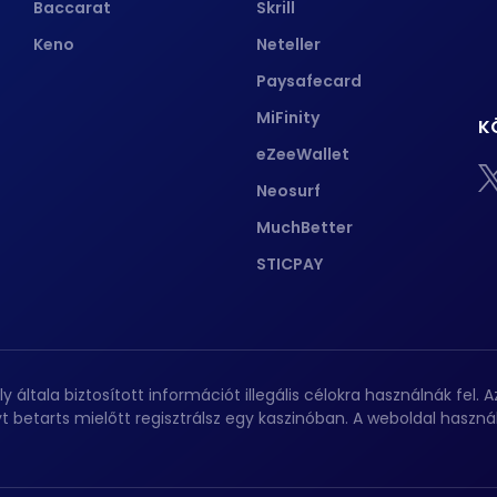
Baccarat
Skrill
Keno
Neteller
Paysafecard
MiFinity
K
eZeeWallet
Neosurf
MuchBetter
STICPAY
általa biztosított információt illegális célokra használnák fel.
 betarts mielőtt regisztrálsz egy kaszinóban. A weboldal haszná