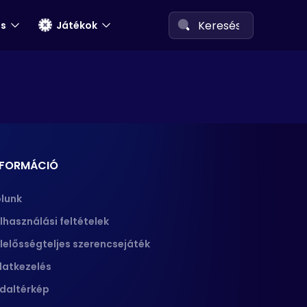
es
Játékok
NFORMÁCIÓ
lunk
lhasználási feltételek
lelősségteljes szerencsejáték
atkezelés
daltérkép